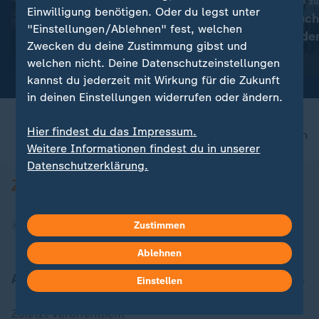
Trump weist Berichte zu
Liveblog
Einwilligung benötigen. Oder du legst unter
Hoher Verbrauch
:
Russland greift die Ukraine an
"Einstellungen/Ablehnen" fest, welchen
Krieg: Gehen de
Aktuelles zum Krieg in der
Zwecken du deine Zustimmung gibst und
Raketen aus?
Ukraine
mit Video
0:31
welchen nicht. Deine Datenschutzeinstellungen
kannst du jederzeit mit Wirkung für die Zukunft
in deinen Einstellungen widerrufen oder ändern.
Hier findest du das Impressum.
nach oben
Weitere Informationen findest du in unserer
Datenschutzerklärung.
Zustimmen
Ablehnen
Aktuell bei ZDFheute
Einstellen
Zuletzt veröffentlicht