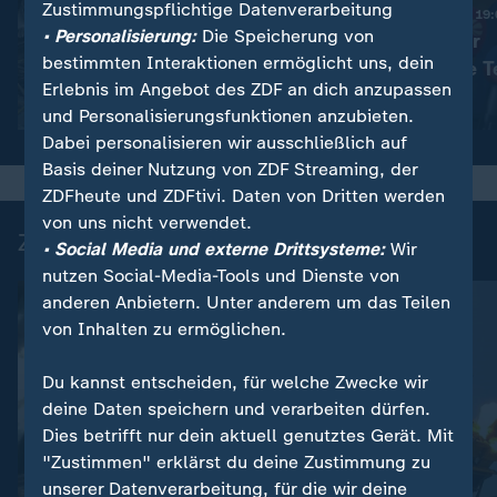
Zustimmungspflichtige Datenverarbeitung
Nachrichten | heute 19
• Personalisierung:
Die Speicherung von
Haftstrafen für
:
Nachrichten | heute 19:00 Uhr
bestimmten Interaktionen ermöglicht uns, dein
Viele Tote in der Ukraine
rechtsextreme T
Erlebnis im Angebot des ZDF an dich anzupassen
Video
1:42
Video
1:42
und Personalisierungsfunktionen anzubieten.
Dabei personalisieren wir ausschließlich auf
Basis deiner Nutzung von ZDF Streaming, der
ZDFheute und ZDFtivi. Daten von Dritten werden
von uns nicht verwendet.
Zuletzt auf ZDFheute veröffentlicht
• Social Media und externe Drittsysteme:
Wir
nutzen Social-Media-Tools und Dienste von
anderen Anbietern. Unter anderem um das Teilen
von Inhalten zu ermöglichen.
Du kannst entscheiden, für welche Zwecke wir
deine Daten speichern und verarbeiten dürfen.
Dies betrifft nur dein aktuell genutztes Gerät. Mit
"Zustimmen" erklärst du deine Zustimmung zu
FAQ
unserer Datenverarbeitung, für die wir deine