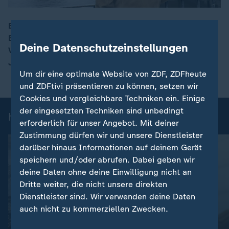
Bei der Frühjahrstagung der Justizminister forderte
Bundesjustizministerin eine Anhebung der
00:17
Deine Datenschutzeinstellungen
Verjährungsfrist bei Vergewaltigung von fünf auf 20
Jahre.
Um dir eine optimale Website von ZDF, ZDFheute
und ZDFtivi präsentieren zu können, setzen wir
Cookies und vergleichbare Techniken ein. Einige
der eingesetzten Techniken sind unbedingt
heute 19:00 Uhr: Einzelbeiträge
erforderlich für unser Angebot. Mit deiner
Zustimmung dürfen wir und unsere Dienstleister
darüber hinaus Informationen auf deinem Gerät
speichern und/oder abrufen. Dabei geben wir
deine Daten ohne deine Einwilligung nicht an
Dritte weiter, die nicht unsere direkten
Dienstleister sind. Wir verwenden deine Daten
auch nicht zu kommerziellen Zwecken.