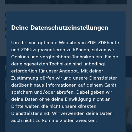
In den französischen Alpen beraten die G7-Chefs über
globale Herausforderungen. Dabei stehen der Ukraine-
00:16
Deine Datenschutzeinstellungen
Krieg und das mögliche Abkommen zwischen den USA
und Iran im Fokus.
Um dir eine optimale Website von ZDF, ZDFheute
und ZDFtivi präsentieren zu können, setzen wir
Cookies und vergleichbare Techniken ein. Einige
der eingesetzten Techniken sind unbedingt
heute-Nachrichten: Einzelbeiträge
erforderlich für unser Angebot. Mit deiner
Zustimmung dürfen wir und unsere Dienstleister
darüber hinaus Informationen auf deinem Gerät
speichern und/oder abrufen. Dabei geben wir
deine Daten ohne deine Einwilligung nicht an
Dritte weiter, die nicht unsere direkten
Dienstleister sind. Wir verwenden deine Daten
auch nicht zu kommerziellen Zwecken.