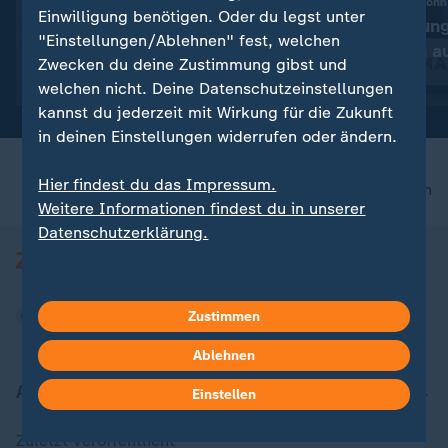
:
Keine Drohungen mehr und Kriegsende
BBC-Interview mit Sohn
Einwilligung benötigen. Oder du legst unter
Straße von Hormus: Iran
Krebserkrankun
"Einstellungen/Ablehnen" fest, welchen
erweitert Forderungen an
Biden hat sich a
Zwecken du deine Zustimmung gibst und
USA
mit Video
0:24
mit Video
0:20
welchen nicht. Deine Datenschutzeinstellungen
kannst du jederzeit mit Wirkung für die Zukunft
in deinen Einstellungen widerrufen oder ändern.
Hier findest du das Impressum.
nach oben
Weitere Informationen findest du in unserer
Datenschutzerklärung.
Zustimmen
Ablehnen
Aktuell bei ZDFheute
Einstellen
Zuletzt veröffentlicht