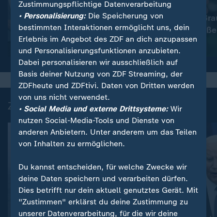
Zustimmungspflichtige Datenverarbeitung
:
Nachrichten | heute
• Personalisierung:
Die Speicherung von
Immer mehr Bra
:
Wetter
bestimmten Interaktionen ermöglicht uns, dein
So wird das Wetter
müssen schließe
Erlebnis im Angebot des ZDF an dich anzupassen
Video
1:17
Video
1:33
und Personalisierungsfunktionen anzubieten.
Dabei personalisieren wir ausschließlich auf
Basis deiner Nutzung von ZDF Streaming, der
ZDFheute und ZDFtivi. Daten von Dritten werden
von uns nicht verwendet.
Zuletzt auf ZDFheute veröffentlicht
• Social Media und externe Drittsysteme:
Wir
nutzen Social-Media-Tools und Dienste von
anderen Anbietern. Unter anderem um das Teilen
von Inhalten zu ermöglichen.
Du kannst entscheiden, für welche Zwecke wir
deine Daten speichern und verarbeiten dürfen.
Dies betrifft nur dein aktuell genutztes Gerät. Mit
"Zustimmen" erklärst du deine Zustimmung zu
unserer Datenverarbeitung, für die wir deine