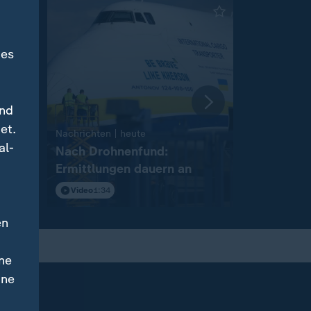
des
und
et.
:
Nachrichten | heute
Nachrichten 
al-
Nach Drohnenfund:
Diskussio
Ermittlungen dauern an
Drohnena
Video
1:34
Video
1:54
en
ne
ine