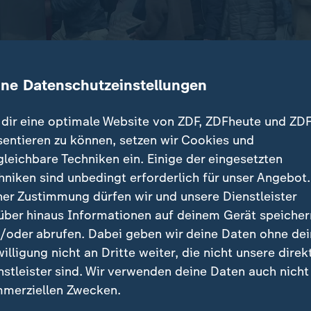
ine Datenschutzeinstellungen
dir eine optimale Website von ZDF, ZDFheute und ZDF
sentieren zu können, setzen wir Cookies und
gleichbare Techniken ein. Einige der eingesetzten
on hat Pläne für Verbesserungen im grenzüberschre
hniken sind unbedingt erforderlich für unser Angebot.
Europa vorgestellt. Unter anderem sollen die Fahrgas
ner Zustimmung dürfen wir und unsere Dienstleister
estärkt werden.
über hinaus Informationen auf deinem Gerät speicher
/oder abrufen. Dabei geben wir deine Daten ohne de
willigung nicht an Dritte weiter, die nicht unsere direk
nstleister sind. Wir verwenden deine Daten auch nicht
beiträge
merziellen Zwecken.