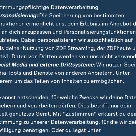
timmungspflichtige Datenverarbeitung
ersonalisierung:
Die Speicherung von bestimmten
eraktionen ermöglicht uns, dein Erlebnis im Angebot 
 an dich anzupassen und Personalisierungsfunktionen
ubieten. Dabei personalisieren wir ausschließlich auf
is deiner Nutzung von ZDF Streaming, der ZDFheute 
tivi. Daten von Dritten werden von uns nicht verwend
:
:
ichten | heute
Nachrichten | heute
ocial Media und externe Drittsysteme:
Wir nutzen Soci
nslange Haft nach
"Neue Risiken für die
ia-Tools und Dienste von anderen Anbietern. Unter
hlag
Konjunktur"
erem um das Teilen von Inhalten zu ermöglichen.
deo
1:33
Video
1:02
kannst entscheiden, für welche Zwecke wir deine Dat
ichern und verarbeiten dürfen. Dies betrifft nur dein
uell genutztes Gerät. Mit "Zustimmen" erklärst du dei
timmung zu unserer Datenverarbeitung, für die wir de
fentlicht
willigung benötigen. Oder du legst unter