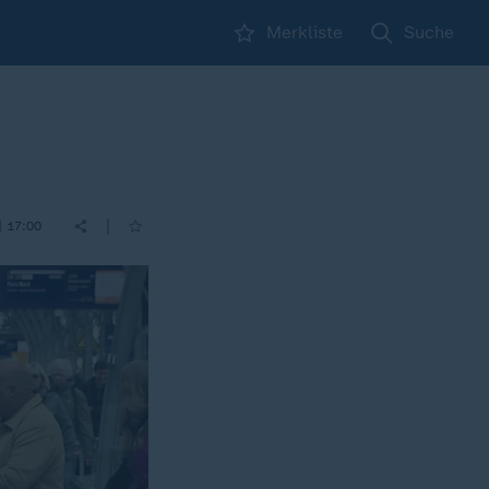
Merkliste
Suche
|
| 17:00