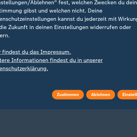
nstellungen/Ablehnen" fest, welchen Zwecken du dei
timmung gibst und welchen nicht. Deine
enschutzeinstellungen kannst du jederzeit mit Wirkun
 die Zukunft in deinen Einstellungen widerrufen oder
ern.
r findest du das Impressum.
tere Informationen findest du in unserer
:
Richterwahl am Bundesverfassungsgericht
enschutzerklärung.
Jahr danach: Kampagnen
:
567 Millionen Dollar
n Frauke Brosius-
Ungenügender Kindersch
dorf?
Meta zu Millionenstrafe
 Video
0:41
verurteilt
Zustimmen
Ablehnen
Einstel