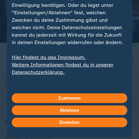
Liveblog
Update
Einwilligung benötigen. Oder du legst unter
:
:
Aktuelle Entwicklungen
Update am Morgen
"Einstellungen/Ablehnen" fest, welchen
Iran-Krieg und Nahost-
Klimaschutz mus
Zwecken du deine Zustimmung gibst und
Konflikt: Alle Nachrichten im
leisten können
welchen nicht. Deine Datenschutzeinstellungen
Liveblog
kannst du jederzeit mit Wirkung für die Zukunft
in deinen Einstellungen widerrufen oder ändern.
Hier findest du das Impressum.
nach oben
Weitere Informationen findest du in unserer
Datenschutzerklärung.
Zustimmen
Ablehnen
Aktuell bei ZDFheute
Einstellen
Zuletzt veröffentlicht