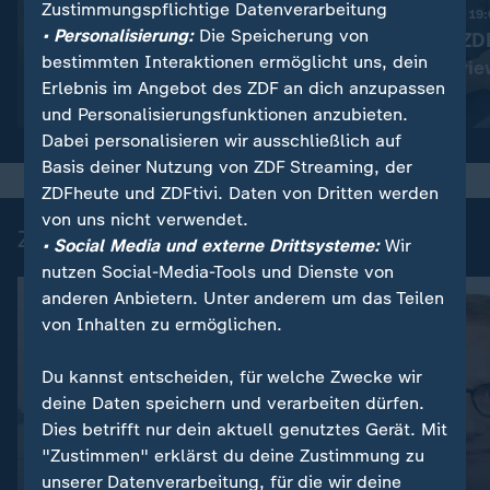
Zustimmungspflichtige Datenverarbeitung
:
Nachrichten | heute 19:00 Uhr
Nachrichten | heute 19
• Personalisierung:
Die Speicherung von
Trotz Krieg:
Pantisano im ZD
bestimmten Interaktionen ermöglicht uns, dein
Leihmutterschaft in der
Sommerintervie
Erlebnis im Angebot des ZDF an dich anzupassen
Ukraine
Video
1:38
Video
1:32
und Personalisierungsfunktionen anzubieten.
Dabei personalisieren wir ausschließlich auf
Basis deiner Nutzung von ZDF Streaming, der
ZDFheute und ZDFtivi. Daten von Dritten werden
von uns nicht verwendet.
Zuletzt auf ZDFheute veröffentlicht
• Social Media und externe Drittsysteme:
Wir
nutzen Social-Media-Tools und Dienste von
anderen Anbietern. Unter anderem um das Teilen
von Inhalten zu ermöglichen.
Du kannst entscheiden, für welche Zwecke wir
deine Daten speichern und verarbeiten dürfen.
Dies betrifft nur dein aktuell genutztes Gerät. Mit
"Zustimmen" erklärst du deine Zustimmung zu
unserer Datenverarbeitung, für die wir deine