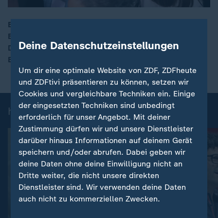
Bei der Weltklimakonferenz in Brasilien konnte sich die
EU - und somit auch Deutschland - nicht durchsetzen.
00:16
Deine Datenschutzeinstellungen
Den geforderten Fahrplan zum Ausstieg aus fossilen
Energien gab es nicht.
Um dir eine optimale Website von ZDF, ZDFheute
und ZDFtivi präsentieren zu können, setzen wir
Cookies und vergleichbare Techniken ein. Einige
der eingesetzten Techniken sind unbedingt
heute 19:00 Uhr: Einzelbeiträge
erforderlich für unser Angebot. Mit deiner
Zustimmung dürfen wir und unsere Dienstleister
darüber hinaus Informationen auf deinem Gerät
speichern und/oder abrufen. Dabei geben wir
deine Daten ohne deine Einwilligung nicht an
Dritte weiter, die nicht unsere direkten
Dienstleister sind. Wir verwenden deine Daten
auch nicht zu kommerziellen Zwecken.