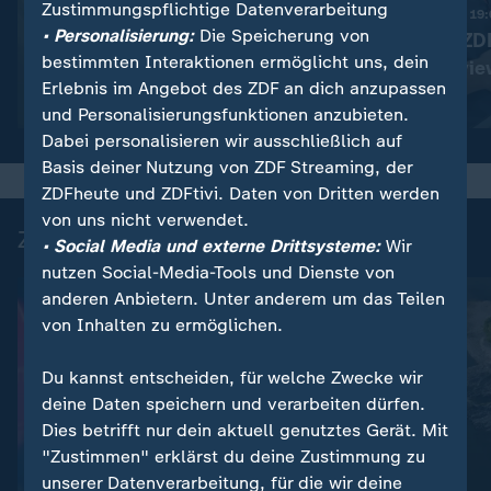
Zustimmungspflichtige Datenverarbeitung
:
Nachrichten | heute 19:00 Uhr
Nachrichten | heute 19
• Personalisierung:
Die Speicherung von
Trotz Krieg:
Pantisano im ZD
bestimmten Interaktionen ermöglicht uns, dein
Leihmutterschaft in der
Sommerintervie
Erlebnis im Angebot des ZDF an dich anzupassen
Ukraine
Video
1:38
Video
1:32
und Personalisierungsfunktionen anzubieten.
Dabei personalisieren wir ausschließlich auf
Basis deiner Nutzung von ZDF Streaming, der
ZDFheute und ZDFtivi. Daten von Dritten werden
von uns nicht verwendet.
Zuletzt auf ZDFheute veröffentlicht
• Social Media und externe Drittsysteme:
Wir
nutzen Social-Media-Tools und Dienste von
anderen Anbietern. Unter anderem um das Teilen
von Inhalten zu ermöglichen.
Du kannst entscheiden, für welche Zwecke wir
deine Daten speichern und verarbeiten dürfen.
Dies betrifft nur dein aktuell genutztes Gerät. Mit
"Zustimmen" erklärst du deine Zustimmung zu
unserer Datenverarbeitung, für die wir deine