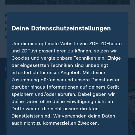
Nach Manipulationsvorwürfen einer Trump-Doku treten
Generaldirektor und Nachrichtenchefin der BBC zurück.
00:15
Deine Datenschutzeinstellungen
Der US-Präsident droht dem britischen Sender mit
einer Milliardenklage.
Um dir eine optimale Website von ZDF, ZDFheute
und ZDFtivi präsentieren zu können, setzen wir
Cookies und vergleichbare Techniken ein. Einige
der eingesetzten Techniken sind unbedingt
heute 19:00 Uhr: Einzelbeiträge
erforderlich für unser Angebot. Mit deiner
Zustimmung dürfen wir und unsere Dienstleister
darüber hinaus Informationen auf deinem Gerät
speichern und/oder abrufen. Dabei geben wir
deine Daten ohne deine Einwilligung nicht an
Dritte weiter, die nicht unsere direkten
Dienstleister sind. Wir verwenden deine Daten
auch nicht zu kommerziellen Zwecken.