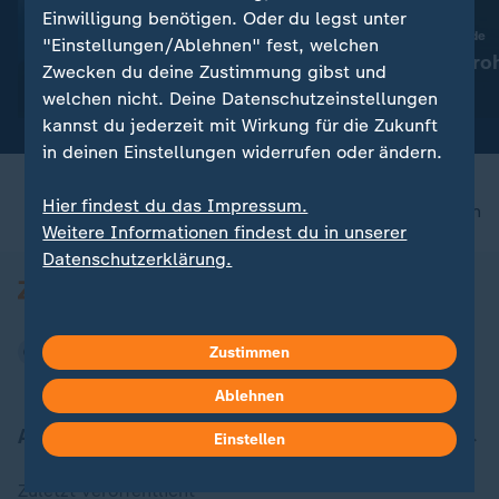
Einwilligung benötigen. Oder du legst unter
:
:
Ausrüstung verstärken
Historische Tiefstände
"Einstellungen/Ablehnen" fest, welchen
Bilger will bessere
Trockenheit dro
Zwecken du deine Zustimmung gibst und
Drohnenabwehr an
zu teilen
welchen nicht. Deine Datenschutzeinstellungen
Flughäfen
kannst du jederzeit mit Wirkung für die Zukunft
in deinen Einstellungen widerrufen oder ändern.
Hier findest du das Impressum.
nach oben
Weitere Informationen findest du in unserer
Datenschutzerklärung.
Zustimmen
Ablehnen
Aktuell bei ZDFheute
Einstellen
Zuletzt veröffentlicht