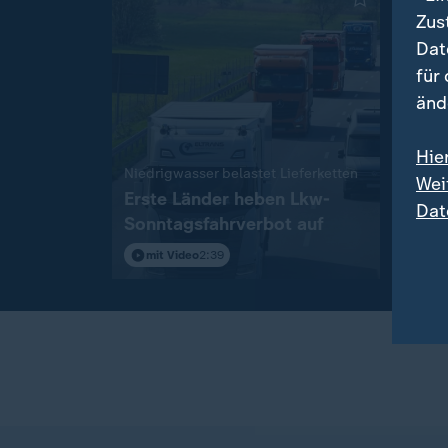
Zus
Dat
für
änd
Hie
:
Niedrigwasser belastet Lieferketten
Strei
Wei
Erste Länder heben Lkw-
Span
Dat
Sonntagsfahrverbot auf
Gren
ein
mit Video
2:39
mit