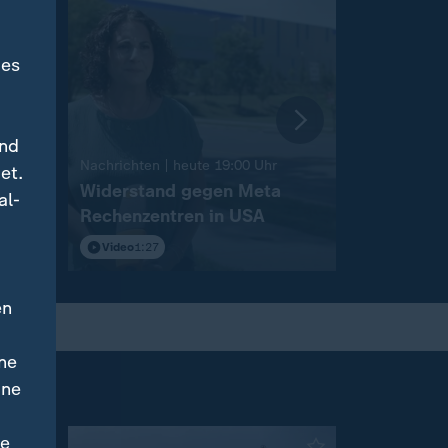
des
und
:
Nachrichten | heute 19:00 Uhr
Nachrichten 
et.
nche
Widerstand gegen Meta
Landtagsw
al-
Rechenzentren in USA
Sachsen-
Video
1:27
Video
2:12
en
ne
ine
ne