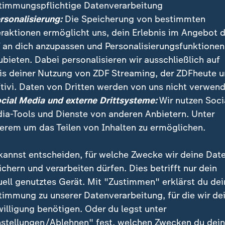
timmungspflichtige Datenverarbeitung
ersonalisierung:
Die Speicherung von bestimmten
eraktionen ermöglicht uns, dein Erlebnis im Angebot 
 an dich anzupassen und Personalisierungsfunktionen
ubieten. Dabei personalisieren wir ausschließlich auf
is deiner Nutzung von ZDF Streaming, der ZDFheute 
:
Nachrichten | heute 19:00 Uhr
tivi. Daten von Dritten werden von uns nicht verwend
Welttag des Bieres: Bra
:
ichten | heute 19:00 Uhr
ocial Media und externe Drittsysteme:
Wir nutzen Soci
immbad statt Theater
unter Druck
ia-Tools und Dienste von anderen Anbietern. Unter
deo
1:49
Video
1:33
erem um das Teilen von Inhalten zu ermöglichen.
kannst entscheiden, für welche Zwecke wir deine Dat
ichern und verarbeiten dürfen. Dies betrifft nur dein
uell genutztes Gerät. Mit "Zustimmen" erklärst du dei
fentlicht
timmung zu unserer Datenverarbeitung, für die wir de
willigung benötigen. Oder du legst unter
nstellungen/Ablehnen" fest, welchen Zwecken du dei