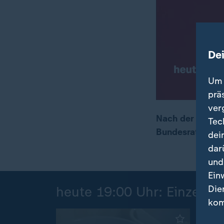
De
Um 
prä
ver
Nach der überra
Tec
Bundesrat disku
dei
00:17
02:10
dar
und
Ein
Die
heute 19:00 Uhr: Einzelbei
kom