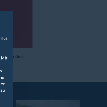
tivi
e durch den
 Mit
n
ine
ten
 zu