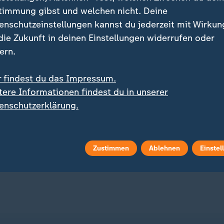
timmung gibst und welchen nicht. Deine
enschutzeinstellungen kannst du jederzeit mit Wirkun
 die Zukunft in deinen Einstellungen widerrufen oder
ern.
r findest du das Impressum.
:
t nach Ceuta-Ereignissen
Was die Szene besonders bela
tere Informationen findest du in unserer
ien führt
Berliner Clubs: Volle
enschutzerklärung.
zkontrollen zu Italien
Tanzflächen, leere Kass
 Video
3:09
mit Video
0:37
Zustimmen
Ablehnen
Einstel