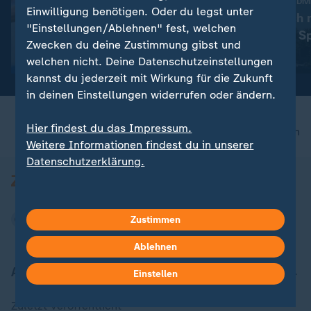
:
Eiskalt mit 6:1 an die Tabellenspitze
Schwimm-EM - High Div
Einwilligung benötigen. Oder du legst unter
Eintracht Braunschweig
Maike Halbisch 
"Einstellungen/Ablehnen" fest, welchen
überrollt Magdeburg und ist
schwierigsten S
Zwecken du deine Zustimmung gibst und
Erster
Bronze
mit Video
1:55
mit Video
5:15
welchen nicht. Deine Datenschutzeinstellungen
kannst du jederzeit mit Wirkung für die Zukunft
in deinen Einstellungen widerrufen oder ändern.
Hier findest du das Impressum.
nach oben
Weitere Informationen findest du in unserer
Datenschutzerklärung.
Zustimmen
Ablehnen
Aktuell bei ZDFheute
Einstellen
Zuletzt veröffentlicht