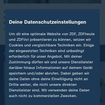
Heute hat der CDU-Bundesparteitag in Stuttgart
begonnen. Bundeskanzler Merz räumte in seiner Rede
00:17
Deine Datenschutzeinstellungen
Fehler der Koalition ein, kündigte neue Reformen an
und rief zur Geschlossenheit auf.
Um dir eine optimale Website von ZDF, ZDFheute
und ZDFtivi präsentieren zu können, setzen wir
Cookies und vergleichbare Techniken ein. Einige
der eingesetzten Techniken sind unbedingt
heute 19:00 Uhr: Einzelbeiträge
erforderlich für unser Angebot. Mit deiner
Zustimmung dürfen wir und unsere Dienstleister
darüber hinaus Informationen auf deinem Gerät
speichern und/oder abrufen. Dabei geben wir
deine Daten ohne deine Einwilligung nicht an
Dritte weiter, die nicht unsere direkten
Dienstleister sind. Wir verwenden deine Daten
auch nicht zu kommerziellen Zwecken.