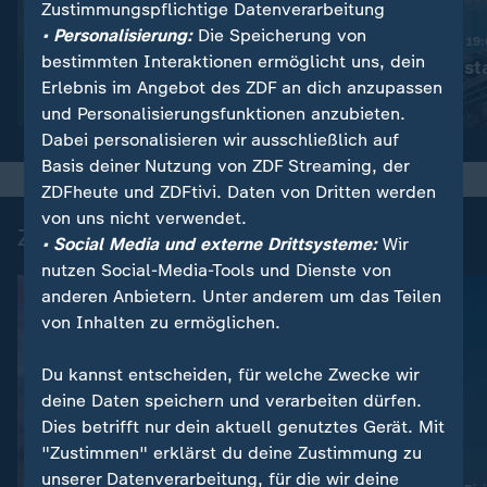
Zustimmungspflichtige Datenverarbeitung
:
Nachrichten | heute 19:00 Uhr
• Personalisierung:
Die Speicherung von
Trotz Krieg:
Nachrichten | heute 19
bestimmten Interaktionen ermöglicht uns, dein
Leihmutterschaft in der
Schwimmbad sta
Erlebnis im Angebot des ZDF an dich anzupassen
Ukraine
Video
1:38
Video
1:49
und Personalisierungsfunktionen anzubieten.
Dabei personalisieren wir ausschließlich auf
Basis deiner Nutzung von ZDF Streaming, der
ZDFheute und ZDFtivi. Daten von Dritten werden
von uns nicht verwendet.
Zuletzt auf ZDFheute veröffentlicht
• Social Media und externe Drittsysteme:
Wir
nutzen Social-Media-Tools und Dienste von
anderen Anbietern. Unter anderem um das Teilen
von Inhalten zu ermöglichen.
Du kannst entscheiden, für welche Zwecke wir
deine Daten speichern und verarbeiten dürfen.
Dies betrifft nur dein aktuell genutztes Gerät. Mit
"Zustimmen" erklärst du deine Zustimmung zu
unserer Datenverarbeitung, für die wir deine