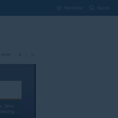
Merkliste
Suche
|
| 18:04