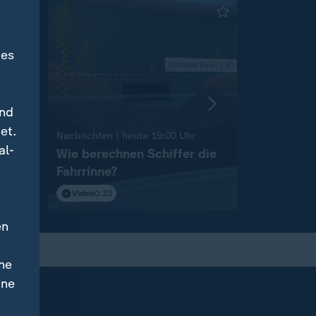
des
und
et.
:
Nachrichten | heute 19:00 Uhr
Nachrichten 
al-
Wie berechnen Schiffer die
"Das hätt
Fahrrinne?
Folgen"
Video
0:33
Video
1:55
en
ne
ine