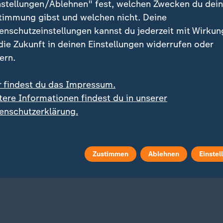
nstellungen/Ablehnen" fest, welchen Zwecken du dei
timmung gibst und welchen nicht. Deine
enschutzeinstellungen kannst du jederzeit mit Wirkun
 die Zukunft in deinen Einstellungen widerrufen oder
ern.
r findest du das Impressum.
tere Informationen findest du in unserer
og
Liveblog
enschutzerklärung.
:
:
nd greift die Ukraine an
Aktuelle Entwicklungen
elles zum Krieg in der
Iran-Krieg und Nahost-
ine
Konflikt: Alle Nachricht
Liveblog
Zustimmen
Ablehnen
Einstel