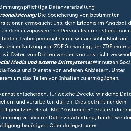
timmungspflichtige Datenverarbeitung
ersonalisierung:
Die Speicherung von bestimmten
eraktionen ermöglicht uns, dein Erlebnis im Angebot 
 an dich anzupassen und Personalisierungsfunktionen
ubieten. Dabei personalisieren wir ausschließlich auf
is deiner Nutzung von ZDF Streaming, der ZDFheute 
tivi. Daten von Dritten werden von uns nicht verwend
:
Nachrichten | heute 19:00 Uhr
ocial Media und externe Drittsysteme:
Wir nutzen Soci
Lebenslange Haft nach
:
ichten | heute 19:00 Uhr
ia-Tools und Dienste von anderen Anbietern. Unter
ttlungen dauern an
Anschlag
erem um das Teilen von Inhalten zu ermöglichen.
deo
1:37
Video
1:33
kannst entscheiden, für welche Zwecke wir deine Dat
ichern und verarbeiten dürfen. Dies betrifft nur dein
uell genutztes Gerät. Mit "Zustimmen" erklärst du dei
timmung zu unserer Datenverarbeitung, für die wir de
fentlicht
willigung benötigen. Oder du legst unter