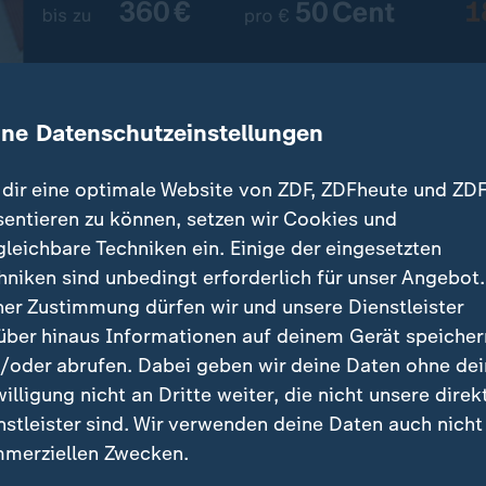
ine Datenschutzeinstellungen
dir eine optimale Website von ZDF, ZDFheute und ZDF
sentieren zu können, setzen wir Cookies und
gleichbare Techniken ein. Einige der eingesetzten
ill mit einer Reform Geringverdienern die private Al
hniken sind unbedingt erforderlich für unser Angebot.
2027 ersetzt ein neues Modell die mittlerweile unbeli
ner Zustimmung dürfen wir und unsere Dienstleister
über hinaus Informationen auf deinem Gerät speicher
/oder abrufen. Dabei geben wir deine Daten ohne de
willigung nicht an Dritte weiter, die nicht unsere direk
nstleister sind. Wir verwenden deine Daten auch nicht
träge
merziellen Zwecken.