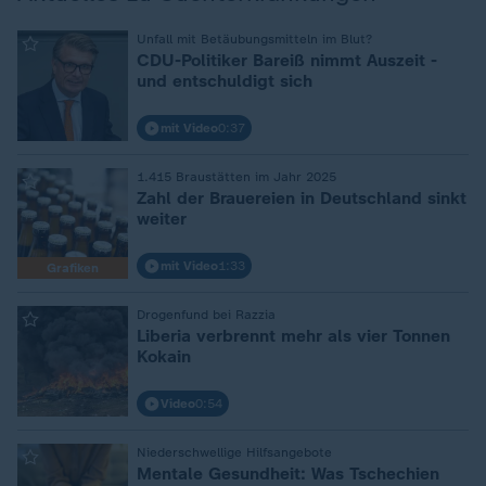
Unfall mit Betäubungsmitteln im Blut?
:
CDU-Politiker Bareiß nimmt Auszeit -
und entschuldigt sich
mit Video
0:37
1.415 Braustätten im Jahr 2025
:
Zahl der Brauereien in Deutschland sinkt
weiter
mit Video
1:33
Grafiken
Drogenfund bei Razzia
:
Liberia verbrennt mehr als vier Tonnen
Kokain
Video
0:54
Niederschwellige Hilfsangebote
:
Mentale Gesundheit: Was Tschechien