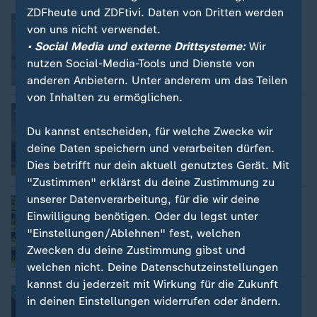
ZDFheute und ZDFtivi. Daten von Dritten werden
:
Eine der häufigsten Todesursachen
von uns nicht verwendet.
Jährlich sieben Millionen
• Social Media und externe Drittsysteme:
Klinikbehandlungen wegen Alkohols
Wir
nutzen Social-Media-Tools und Dienste von
mit Video
0:20
anderen Anbietern. Unter anderem um das Teilen
von Inhalten zu ermöglichen.
:
Tabu der Abhängigkeit
Alkoholsucht bei Müttern: "Der Rausch
Du kannst entscheiden, für welche Zwecke wir
hat mir Angst gemacht"
deine Daten speichern und verarbeiten dürfen.
von Caroline Drees
Dies betrifft nur dein aktuell genutztes Gerät. Mit
mit Video
7:52
"Zustimmen" erklärst du deine Zustimmung zu
unserer Datenverarbeitung, für die wir deine
:
Handbuch zur Krebsprävention
Alkoholkonsum: WHO warnt Europäer
Einwilligung benötigen. Oder du legst unter
"Einstellungen/Ablehnen" fest, welchen
Zwecken du deine Zustimmung gibst und
mit Video
6:47
welchen nicht. Deine Datenschutzeinstellungen
kannst du jederzeit mit Wirkung für die Zukunft
:
Alkohol und Sucht
in deinen Einstellungen widerrufen oder ändern.
Terra Xplore: Sucht in der Familie: Bist