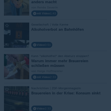
anders macht
von Renée Severin
mit Video
1:43
Gesellschaft | Volle Kanne
:
Alkoholverbot an Bahnhöfen
Video
0:51
Kann "alkoholfrei" den Absturz stoppen?
:
Warum immer mehr Brauereien
schließen müssen
von Helge Hoffmeister
mit Video
2:33
Nachrichten | ZDF-Morgenmagazin
:
Brauereien in der Krise: Konsum sinkt
Video
2:33