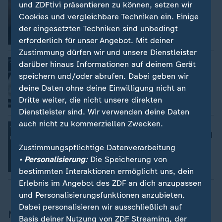
:
und ZDFtivi präsentieren zu können, setzen wir
UN schlägt Alarm: Immer mehr
Cookies und vergleichbare Techniken ein. Einige
Menschen nehmen Drogen
der eingesetzten Techniken sind unbedingt
mit Video
0:34
erforderlich für unser Angebot. Mit deiner
Zustimmung dürfen wir und unsere Dienstleister
:
Tabletten-Missbrauch bei Jugendlichen
darüber hinaus Informationen auf deinem Gerät
Benzos, Tilidin, Oxys: Der Tod kommt
speichern und/oder abrufen. Dabei geben wir
aus dem Netz
deine Daten ohne deine Einwilligung nicht an
von Susanne Amann und Sanja Hardinghaus
Dritte weiter, die nicht unsere direkten
mit Video
28:55
Dienstleister sind. Wir verwenden deine Daten
auch nicht zu kommerziellen Zwecken.
:
Drogenrausch in sozialen Medien
Pingtok auf TikTok: Wie ein Drogentrend
Jugendliche erreicht
Zustimmungspflichtige Datenverarbeitung
von Laura Koop
• Personalisierung:
Die Speicherung von
mit Video
8:55
bestimmten Interaktionen ermöglicht uns, dein
Erlebnis im Angebot des ZDF an dich anzupassen
und Personalisierungsfunktionen anzubieten.
Dabei personalisieren wir ausschließlich auf
Mehr zum Thema Alkohol
Basis deiner Nutzung von ZDF Streaming, der