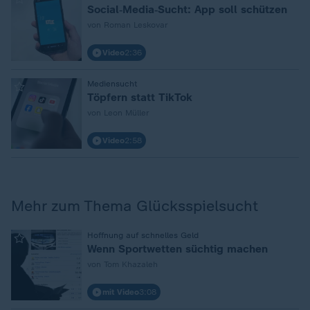
Social‑Media‑Sucht: App soll schützen
von Roman Leskovar
Video
2:36
:
Mediensucht
Töpfern statt TikTok
von Leon Müller
Video
2:58
Mehr zum Thema Glücksspielsucht
:
Hoffnung auf schnelles Geld
Wenn Sportwetten süchtig machen
von Tom Khazaleh
mit Video
3:08