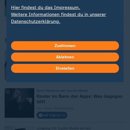
du co-abhängig?
Hier findest du das Impressum.
mit Video
26:59
Weitere Informationen findest du in unserer
Datenschutzerklärung.
Mehr zum Thema Online-Sucht
Zustimmen
:
Töpfern statt TikTok
Ablehnen
Klinik gegen Mediensucht: Jugendliche
lernen Handyzeit neu
Einstellen
von Leon Müller
mit Video
2:58
:
Dark Patterns bei Social Media
Kinder im Bann der Apps: Was dagegen
hilft
von Clara Nigratschka
mit Video
5:41
:
Umgang mit Social Media lernen