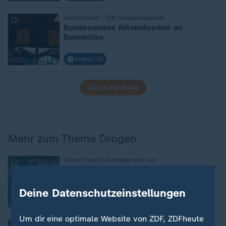
Nachrichten | ZDF-Morgenmagazin
:
Bundesweites Alkoholverbot an
Bahnhöfen
Video
2:30
Zeige mir mehr
Mehr zum Thema Drogen
:
Streeck stellt Jahresbericht vor
Tod durch Drogenkonsum: Fast jedes
vierte Opfer unter 30
Deine Datenschutzeinstellungen
Um dir eine optimale Website von ZDF, ZDFheute
Fentanyl und Co. überschwemmen den Markt