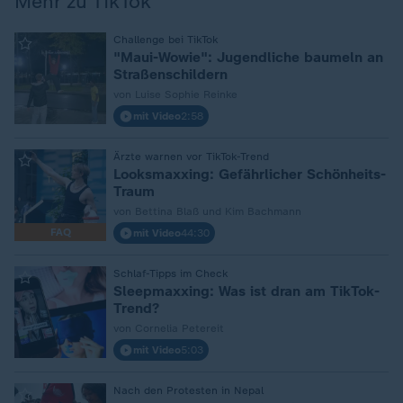
Mehr zu TikTok
:
Challenge bei TikTok
"Maui-Wowie": Jugendliche baumeln an
Straßenschildern
von Luise Sophie Reinke
mit Video
2:58
:
Ärzte warnen vor TikTok-Trend
Looksmaxxing: Gefährlicher Schönheits-
Traum
von Bettina Blaß und Kim Bachmann
FAQ
mit Video
44:30
:
Schlaf-Tipps im Check
Sleepmaxxing: Was ist dran am TikTok-
Trend?
von Cornelia Petereit
mit Video
5:03
:
Nach den Protesten in Nepal