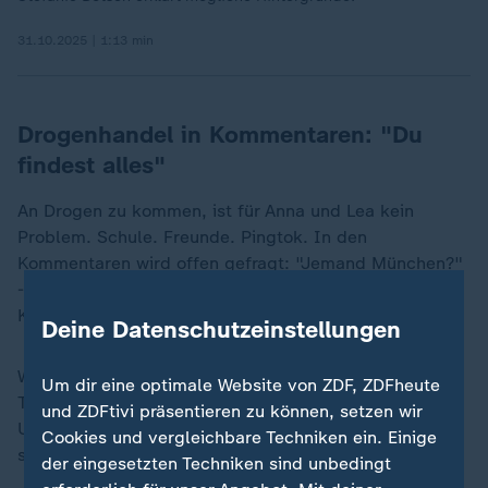
31.10.2025 | 1:13 min
Drogenhandel in Kommentaren: "Du
findest alles"
An Drogen zu kommen, ist für Anna und Lea kein
Problem. Schule. Freunde. Pingtok. In den
Kommentaren wird offen gefragt: "Jemand München?"
- "Hat wer Düren?" - "Will wer Berlin?" Hunderte
Kommentare unter einem Clip.
Deine Datenschutzeinstellungen
Was dort beginnt, wechselt schnell zu Plattformen wie
„
Um dir eine optimale Website von ZDF, ZDFheute
Telegram. Dort wird gehandelt - anonym, rund um die
und ZDFtivi präsentieren zu können, setzen wir
Uhr. Tim (Name geändert), ein ehemaliger Dealer,
Cookies und vergleichbare Techniken ein. Einige
sagt:
der eingesetzten Techniken sind unbedingt