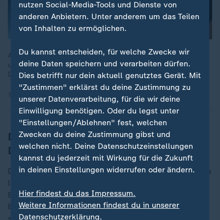
nutzen Social-Media-Tools und Dienste von
anderen Anbietern. Unter anderem um das Teilen
von Inhalten zu ermöglichen.
Du kannst entscheiden, für welche Zwecke wir
Australien führt als erstes Land ein Social-Media-Verbot für
deine Daten speichern und verarbeiten dürfen.
unter 16-Jährige ein. Was das bedeutet und ob es auch in
Deutschland sinnvoll wäre, diskutiert ZDFheute live.
Dies betrifft nur dein aktuell genutztes Gerät. Mit
"Zustimmen" erklärst du deine Zustimmung zu
10.12.2025 | 29:54 min
unserer Datenverarbeitung, für die wir deine
Einwilligung benötigen. Oder du legst unter
"Einstellungen/Ablehnen" fest, welchen
Zwecken du deine Zustimmung gibst und
Drogenmarkt: Hohe Umsätze, viele
welchen nicht. Deine Datenschutzeinstellungen
Drogentote
kannst du jederzeit mit Wirkung für die Zukunft
in deinen Einstellungen widerrufen oder ändern.
Der Drogenhandel ist ein Milliardengeschäft. In Europa
lag der geschätzte Umsatz laut einem Bericht der
Hier findest du das Impressum.
Europäischen Drogenagentur und der Polizeibehörde
Weitere Informationen findest du in unserer
Europol aus 2024 bei rund 31 Milliarden Euro.
2024
Datenschutzerklärung.
starben in Deutschland 2.137 Menschen an