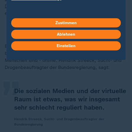
Drogenkonsum
, bei den Unter-30-Jährigen gab es
einen Anstieg von 14 Prozent.
Zustimmen
Wie Europa den Drogenhandel bekämpfen will
Ablehnen
Ein direkter Zusammenhang mit Social Media ist nicht
Einstellen
„
belegt. Klar ist aber: Dealer sind dort, wo junge
Menschen sind - online. Hendrik Streeck, Sucht- und
Drogenbeauftragter der Bundesregierung, sagt:
Die sozialen Medien und der virtuelle
Raum ist etwas, was wir insgesamt
sehr schlecht reguliert haben.
Hendrik Streeck, Sucht- und Drogenbeauftragter der
Bundesregierung