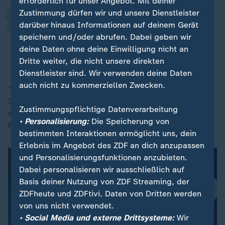
erforderlich für unser Angebot. Mit deiner
Zustimmung dürfen wir und unsere Dienstleister
Du findest alles und du bekommst
darüber hinaus Informationen auf deinem Gerät
alles.
speichern und/oder abrufen. Dabei geben wir
deine Daten ohne deine Einwilligung nicht an
Tim (Name geändert), ehemaliger Drogendealer
Dritte weiter, die nicht unsere direkten
Dienstleister sind. Wir verwenden deine Daten
auch nicht zu kommerziellen Zwecken.
"Mit ein paar Nachrichten und du hast deine
Substanzen schon nach Hause geliefert bekommen,
Zustimmungspflichtige Datenverarbeitung
wie eine Pizza", ergänzt er. Ecstasy sei praktisch. Eine
• Personalisierung:
Die Speicherung von
Pille. Ein Handschlag.
bestimmten Interaktionen ermöglicht uns, dein
Erlebnis im Angebot des ZDF an dich anzupassen
und Personalisierungsfunktionen anzubieten.
Dabei personalisieren wir ausschließlich auf
Basis deiner Nutzung von ZDF Streaming, der
ZDFheute und ZDFtivi. Daten von Dritten werden
von uns nicht verwendet.
• Social Media und externe Drittsysteme:
Wir