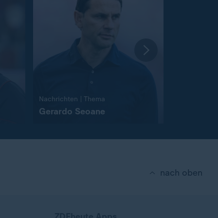
:
Nachrichten | Thema
Nachrichten
Gerardo Seoane
Julian N
nach oben
ZDFheute Apps