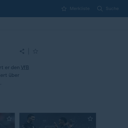
Merkliste
Suche
|
rt er den
VfB
ert über
.