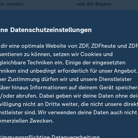
tiv werden
und die Bayern
hristoph Ruf
von Maik Rosner
ine Datenschutzeinstellungen
dir eine optimale Website von ZDF, ZDFheute und ZDF
sentieren zu können, setzen wir Cookies und
gleichbare Techniken ein. Einige der eingesetzten
hniken sind unbedingt erforderlich für unser Angebot.
ner Zustimmung dürfen wir und unsere Dienstleister
art hat Atalanta zu Gast
111. Süd-Gipfel der Bundesliga
:
é lässt VfB-Herzen höher
Bayern gegen VfB: Duell d
über hinaus Informationen auf deinem Gerät speicher
agen
"großen Nummern"
/oder abrufen. Dabei geben wir deine Daten ohne de
hristoph Ruf
von Christoph Ruf
willigung nicht an Dritte weiter, die nicht unsere direk
nstleister sind. Wir verwenden deine Daten auch nicht
merziellen Zwecken.
timmungspflichtige Datenverarbeitung