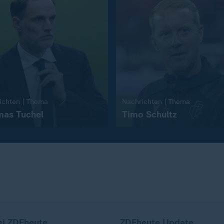
:
:
ichten | Thema
Nachrichten | Thema
as Tuchel
Timo Schultz
ei ZDFheute
ZDFheute Update