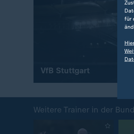
Zus
Dat
für
änd
Hie
Wei
Dat
VfB Stuttgart
Weitere Trainer in der Bun