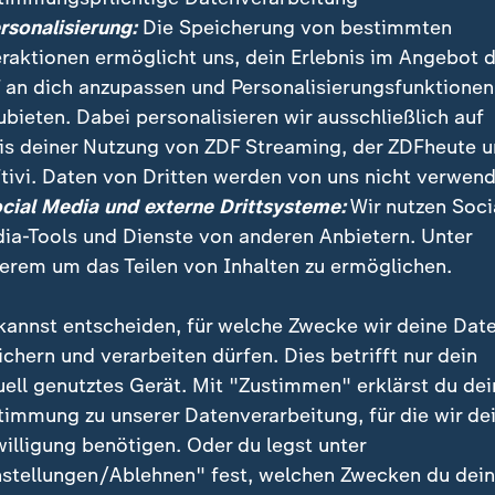
ersonalisierung:
Die Speicherung von bestimmten
ß, 1982 in München geboren, ist ein deutscher Fußbal
eraktionen ermöglicht uns, dein Erlebnis im Angebot 
it beim
VfB Stuttgart
und
FC Bayern München
setzte 
 an dich anzupassen und Personalisierungsfunktionen
 bei der zweiten Mannschaft von
Hertha BSC
und der
T
ubieten. Dabei personalisieren wir ausschließlich auf
em Wechsel ins Trainerfach macht er sich im Nachwuc
is deiner Nutzung von ZDF Streaming, der ZDFheute 
ayern München einen Namen. 2019 übernahm Hoeneß
tivi. Daten von Dritten werden von uns nicht verwend
FC Bayern und führte diese 2020 zum Gewinn der 3. 
ocial Media und externe Drittsysteme:
Wir nutzen Soci
Cheftrainer der TSG Hoffenheim. Seit April 2023 ist e
ia-Tools und Dienste von anderen Anbietern. Unter
rt. Sebastian Hoeneß kommt aus einer bekannten Fußb
erem um das Teilen von Inhalten zu ermöglichen.
r Hoeneß und sein Onkel Uli Hoeneß.
kannst entscheiden, für welche Zwecke wir deine Dat
art
ichern und verarbeiten dürfen. Dies betrifft nur dein
uell genutztes Gerät. Mit "Zustimmen" erklärst du dei
timmung zu unserer Datenverarbeitung, für die wir de
willigung benötigen. Oder du legst unter
nstellungen/Ablehnen" fest, welchen Zwecken du dei