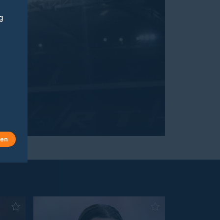
g
len