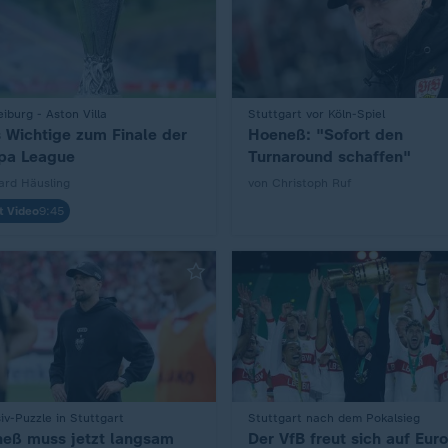
iburg - Aston Villa
Stuttgart vor Köln-Spiel
:
s Wichtige zum Finale der
Hoeneß: "Sofort den
pa League
Turnaround schaffen"
ard Häusling
von Christoph Ruf
t Video
9:45
iv-Puzzle in Stuttgart
Stuttgart nach dem Pokalsieg
:
eß muss jetzt langsam
Der VfB freut sich auf Eur