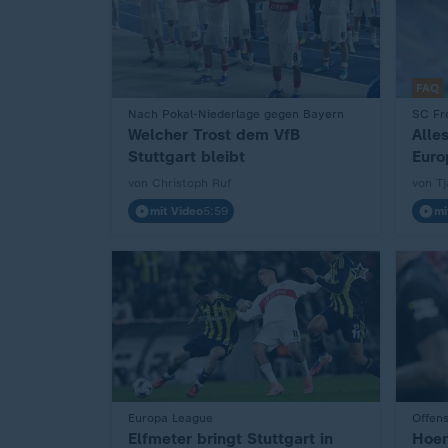
FAQ
Nach Pokal-Niederlage gegen Bayern
SC Fre
:
:
Welcher Trost dem VfB
Alle
Stuttgart bleibt
Euro
von Christoph Ruf
von Tj
mit Video
5:59
mi
Europa League
Offens
:
:
Elfmeter bringt Stuttgart in
Hoen