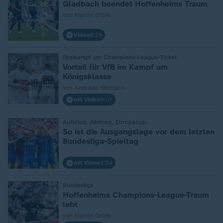
Gladbach beendet Hoffenheims Traum
von Martin Gräfe
Video
8:29
Dreikampf um Champions-League-Ticket
:
Vorteil für VfB im Kampf um
Königsklasse
von Andreas Morbach
mit Video
8:07
Aufstieg, Abstieg, Europacup
:
So ist die Ausgangslage vor dem letzten
Bundesliga-Spieltag
mit Video
1:54
Bundesliga
:
Hoffenheims Champions-League-Traum
lebt
von Martin Gräfe