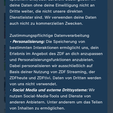
Video
9:47
deine Daten ohne deine Einwilligung nicht an
Dritte weiter, die nicht unsere direkten
Sport | das aktuelle sportstudio
:
Dienstleister sind. Wir verwenden deine Daten
"Zu Gott gebetet und ihn reingemacht"
auch nicht zu kommerziellen Zwecken.
Zustimmungspflichtige Datenverarbeitung
Video
19:13
• Personalisierung:
Die Speicherung von
bestimmten Interaktionen ermöglicht uns, dein
Kartenflut beim 2:2 in Augsburg
:
Remis in turbulenter Partie zwischen
Erlebnis im Angebot des ZDF an dich anzupassen
FCA und Hoffenheim
und Personalisierungsfunktionen anzubieten.
Dabei personalisieren wir ausschließlich auf
mit Video
9:47
Basis deiner Nutzung von ZDF Streaming, der
ZDFheute und ZDFtivi. Daten von Dritten werden
Bundesliga
:
von uns nicht verwendet.
Mainz 05 bleibt auf aufsteigendem Ast
• Social Media und externe Drittsysteme:
Wir
von Claus Höfling
nutzen Social-Media-Tools und Dienste von
Video
8:56
anderen Anbietern. Unter anderem um das Teilen
von Inhalten zu ermöglichen.
Drei Tore in 15 Minuten