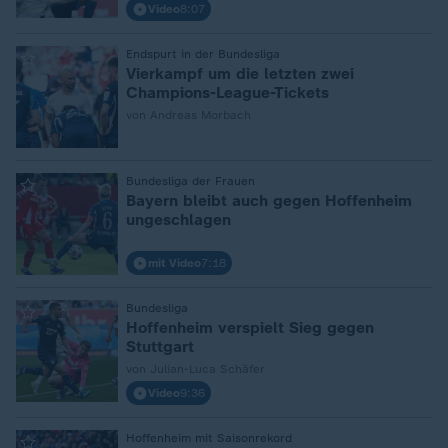
Video
8:07
Endspurt in der Bundesliga
:
Vierkampf um die letzten zwei
Champions-League-Tickets
von Andreas Morbach
Bundesliga der Frauen
:
Bayern bleibt auch gegen Hoffenheim
ungeschlagen
mit Video
7:18
Bundesliga
:
Hoffenheim verspielt Sieg gegen
Stuttgart
von Julian-Luca Schäfer
Video
9:36
Hoffenheim mit Saisonrekord
: