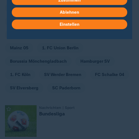
Zustimmen
RB Leipzig
VfB Stuttgart
Ablehnen
TSG 1899 Hoffenheim
Bayer Leverkusen
Einstellen
SC Freiburg
Eintracht Frankfurt
FC Augsburg
Mainz 05
1. FC Union Berlin
Borussia Mönchengladbach
Hamburger SV
1. FC Köln
SV Werder Bremen
FC Schalke 04
SV Elversberg
SC Paderborn
Nachrichten | Sport
:
Bundesliga