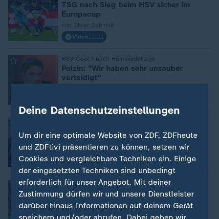
TSG nach Sieg beim HSV sicher im
Europacup
von Oliver Schmidt
Video
10:21
HSV-Coach nach Heimniederlage
:
Polzin: "Wir haben sehr unsauber
verteidigt"
Video
3:35
Deine Datenschutzeinstellungen
Bundesliga
:
Der doppelte Kramaric: Hoffenheim
Um dir eine optimale Website von ZDF, ZDFheute
besiegt BVB
und ZDFtivi präsentieren zu können, setzen wir
von Adrian von der Groeben
Cookies und vergleichbare Techniken ein. Einige
Video
9:31
der eingesetzten Techniken sind unbedingt
erforderlich für unser Angebot. Mit deiner
Bundesliga
:
Zustimmung dürfen wir und unsere Dienstleister
Hoffenheim holt 0:2-Rückstand in
Augsburg auf
darüber hinaus Informationen auf deinem Gerät
von Martin Gräfe
speichern und/oder abrufen. Dabei geben wir