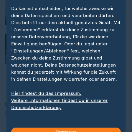
:
Rasante Anfangsphase: TSG schlägt
Du kannst entscheiden, für welche Zwecke wir
Freiburg
deine Daten speichern und verarbeiten dürfen.
von Jan Döhling
Dies betrifft nur dein aktuell genutztes Gerät. Mit
Video
1:01
"Zustimmen" erklärst du deine Zustimmung zu
unserer Datenverarbeitung, für die wir deine
RB klettert auf Rang vier
:
Leipzig macht gegen TSG zur Pause
Einwilligung benötigen. Oder du legst unter
alles klar
"Einstellungen/Ablehnen" fest, welchen
von Moritz Zschau
Zwecken du deine Zustimmung gibst und
Video
7:42
welchen nicht. Deine Datenschutzeinstellungen
kannst du jederzeit mit Wirkung für die Zukunft
Zeige mir mehr
in deinen Einstellungen widerrufen oder ändern.
Hier findest du das Impressum.
Weitere Informationen findest du in unserer
Vereine in der Fußball-Bundesliga
Datenschutzerklärung.
2026/27
FC Bayern München
Borussia Dortmund