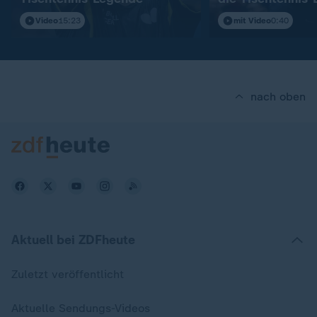
aufmischt
Video
15:23
mit Video
0:40
nach oben
Aktuell bei ZDFheute
Zuletzt veröffentlicht
Aktuelle Sendungs-Videos