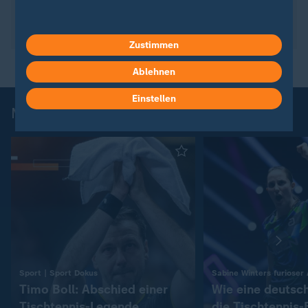
Thema berichtete das ZDF am 07.05.2026 im
gemeinsamen Mittagsmagazin mit der ARD ab 12
Uhr.
Zustimmen
Ablehnen
Einstellen
Mehr Tischtennis
:
Sport | Sport Dokus
Sabine Winters furioser 
Timo Boll: Abschied einer
Wie eine deutsch
Tischtennis-Legende
die Tischtennis-E