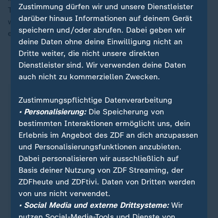
Zustimmung dürfen wir und unsere Dienstleister
Turnieren wird der dritte Platz nicht extra ausgespielt,
darüber hinaus Informationen auf deinem Gerät
weshalb beide Halbfinal-Verlierer eine Bronzemedaille
speichern und/oder abrufen. Dabei geben wir
erhalten.
deine Daten ohne deine Einwilligung nicht an
Dritte weiter, die nicht unsere direkten
Dienstleister sind. Wir verwenden deine Daten
ZDFsportstudio auf WhatsApp
auch nicht zu kommerziellen Zwecken.
Zustimmungspflichtige Datenverarbeitung
• Personalisierung:
Die Speicherung von
bestimmten Interaktionen ermöglicht uns, dein
Erlebnis im Angebot des ZDF an dich anzupassen
und Personalisierungsfunktionen anzubieten.
Dabei personalisieren wir ausschließlich auf
Basis deiner Nutzung von ZDF Streaming, der
ZDFheute und ZDFtivi. Daten von Dritten werden
von uns nicht verwendet.
• Social Media und externe Drittsysteme:
Wir
Quelle: Reuters
nutzen Social-Media-Tools und Dienste von