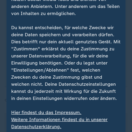
anderen Anbietern. Unter anderem um das Teilen
von Inhalten zu ermöglichen.
Sie wollen über Sport stets auf dem Laufenden
Du kannst entscheiden, für welche Zwecke wir
bleiben? Dann ist unser sportstudio-WhatsApp-
deine Daten speichern und verarbeiten dürfen.
Channel genau das Richtige für Sie. Egal ob
Dies betrifft nur dein aktuell genutztes Gerät. Mit
morgens zum Kaffee, mittags zum Lunch oder zum
"Zustimmen" erklärst du deine Zustimmung zu
Feierabend - erhalten Sie
die wichtigsten News
unserer Datenverarbeitung, für die wir deine
direkt auf Ihr Smartphone
. Melden Sie sich hier
Einwilligung benötigen. Oder du legst unter
ganz einfach für unseren WhatsApp-Channel an:
"Einstellungen/Ablehnen" fest, welchen
sportstudio-WhatsApp-Channel
.
Zwecken du deine Zustimmung gibst und
welchen nicht. Deine Datenschutzeinstellungen
kannst du jederzeit mit Wirkung für die Zukunft
in deinen Einstellungen widerrufen oder ändern.
Quelle:
dpa, ZDF
Hier findest du das Impressum.
Über dieses Thema berichtet das ZDF im "heute
Weitere Informationen findest du in unserer
Journal" am 07.05.2026 ab 21:45 Uhr. Über dieses
Datenschutzerklärung.