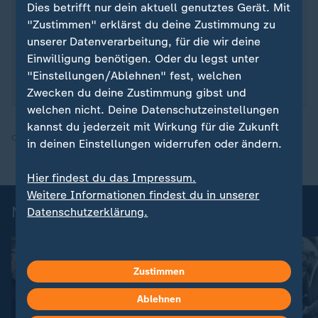
Dies betrifft nur dein aktuell genutztes Gerät. Mit
Feierabend - erhalten Sie
die wichtigsten News
"Zustimmen" erklärst du deine Zustimmung zu
direkt auf Ihr Smartphone
. Melden Sie sich hier
unserer Datenverarbeitung, für die wir deine
ganz einfach für unseren WhatsApp-Channel an:
Einwilligung benötigen. Oder du legst unter
sportstudio-WhatsApp-Channel
.
"Einstellungen/Ablehnen" fest, welchen
Zwecken du deine Zustimmung gibst und
welchen nicht. Deine Datenschutzeinstellungen
kannst du jederzeit mit Wirkung für die Zukunft
Quelle:
ZDF, dpa, sid
in deinen Einstellungen widerrufen oder ändern.
Hier findest du das Impressum.
Weitere Informationen findest du in unserer
News zu Olympia
Datenschutzerklärung.
Zustimmen
Ablehnen