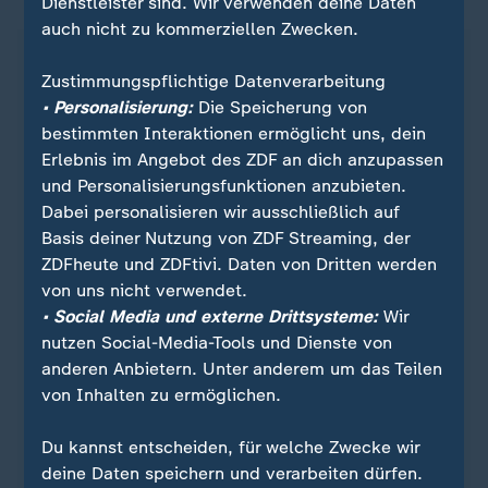
Dienstleister sind. Wir verwenden deine Daten
auch nicht zu kommerziellen Zwecken.
Zustimmungspflichtige Datenverarbeitung
• Personalisierung:
Die Speicherung von
bestimmten Interaktionen ermöglicht uns, dein
Erlebnis im Angebot des ZDF an dich anzupassen
und Personalisierungsfunktionen anzubieten.
Dabei personalisieren wir ausschließlich auf
Basis deiner Nutzung von ZDF Streaming, der
ZDFheute und ZDFtivi. Daten von Dritten werden
von uns nicht verwendet.
Quelle: Reuters
• Social Media und externe Drittsysteme:
Wir
nutzen Social-Media-Tools und Dienste von
anderen Anbietern. Unter anderem um das Teilen
von Inhalten zu ermöglichen.
Sie wollen über Sport stets auf dem Laufenden
bleiben? Dann ist unser sportstudio-WhatsApp-
Du kannst entscheiden, für welche Zwecke wir
Channel genau das Richtige für Sie. Egal ob
deine Daten speichern und verarbeiten dürfen.
morgens zum Kaffee, mittags zum Lunch oder zum