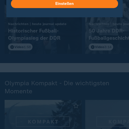
Einstellen
:
Nachrichten | heute journal update
Nachrichten | heute jou
Historischer Fußball-
50 Jahre DDR-
Olympiasieg der DDR
Fußballgeschich
Video
1:58
Video
3:14
Olympia Kompakt - Die wichtigsten
Momente