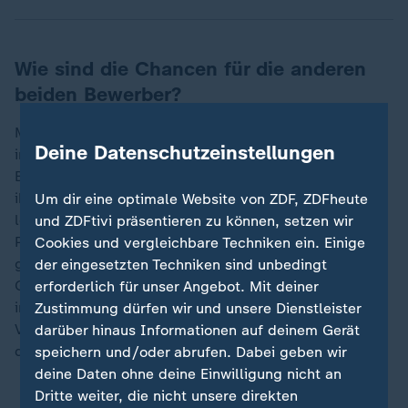
Wie sind die Chancen für die anderen
beiden Bewerber?
Mindestens so stark wie bei München ist gewiss die
Deine Datenschutzeinstellungen
internationale Strahlkraft des Tourismus-Magneten
Berlin. Als Hauptstadt mit großer Historie und
ikonischen Sehenswürdigkeiten könnte Berlin dem
Um dir eine optimale Website von ZDF, ZDFheute
leuchtenden Beispiel von Paris 2024 folgen. Doch die
und ZDFtivi präsentieren zu können, setzen wir
Pläne der Spree-Metropole wirkten lange mutlos und
Cookies und vergleichbare Techniken ein. Einige
gebremst. Weil Berlin aus verfassungsrechtlichen
der eingesetzten Techniken sind unbedingt
Gründen kein Referendum abhielt und die Opposition
erforderlich für unser Angebot. Mit deiner
im Falle des Zuschlags durch den DOSB mit einem
Zustimmung dürfen wir und unsere Dienstleister
Volksentscheid gegen Olympia droht, wäre die Wahl
darüber hinaus Informationen auf deinem Gerät
der Hauptstadt für die Dachorganisation ein Risiko.
speichern und/oder abrufen. Dabei geben wir
deine Daten ohne deine Einwilligung nicht an
Dritte weiter, die nicht unsere direkten
Spiele in der City: Berlin beschließt Olympia-