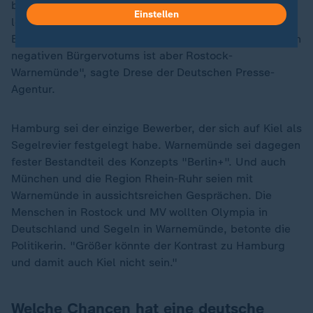
betrachtet, bedeute das Aus Hamburgs zunächst
Einstellen
lediglich, dass es in Deutschland nur noch drei
Bewerber gebe. "Der heimliche Gewinner des gestrigen
negativen Bürgervotums ist aber Rostock-
Warnemünde", sagte Drese der Deutschen Presse-
Agentur.
Hamburg sei der einzige Bewerber, der sich auf Kiel als
Segelrevier festgelegt habe. Warnemünde sei dagegen
fester Bestandteil des Konzepts "Berlin+". Und auch
München und die Region Rhein-Ruhr seien mit
Warnemünde in aussichtsreichen Gesprächen. Die
Menschen in Rostock und MV wollten Olympia in
Deutschland und Segeln in Warnemünde, betonte die
Politikerin. "Größer könnte der Kontrast zu Hamburg
und damit auch Kiel nicht sein."
Welche Chancen hat eine deutsche