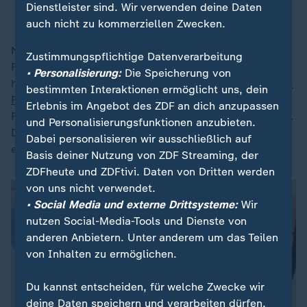
Dienstleister sind. Wir verwenden deine Daten
Konzept
auch nicht zu kommerziellen Zwecken.
Nordrhein-Westfalen dagegen holte sich beim
Zustimmungspflichtige Datenverarbeitung
Referendum in den Gastgeber-Kommunen eine ähnlich
• Personalisierung:
Die Speicherung von
hohe Zustimmung wie München. Die Macher der
Rhein-
bestimmten Interaktionen ermöglicht uns, dein
Ruhr-Bewerbung
setzen vor allem auf den möglichen
Erlebnis im Angebot des ZDF an dich anzupassen
Rekord von 14 Millionen Tickets für die Sommerspiele.
und Personalisierungsfunktionen anzubieten.
Die Frage ist, wie attraktiv das
IOC
die international
Dabei personalisieren wir ausschließlich auf
eher weniger bekannte Region finden würde.
Basis deiner Nutzung von ZDF Streaming, der
ZDFheute und ZDFtivi. Daten von Dritten werden
von uns nicht verwendet.
• Social Media und externe Drittsysteme:
Wir
nutzen Social-Media-Tools und Dienste von
anderen Anbietern. Unter anderem um das Teilen
von Inhalten zu ermöglichen.
Du kannst entscheiden, für welche Zwecke wir
deine Daten speichern und verarbeiten dürfen.