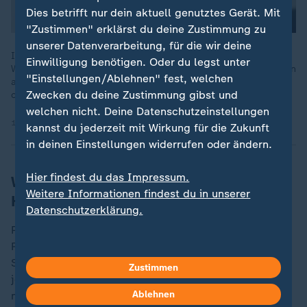
Dies betrifft nur dein aktuell genutztes Gerät. Mit
"Zustimmen" erklärst du deine Zustimmung zu
unserer Datenverarbeitung, für die wir deine
Im April konnten rund vier Millionen Bürger in Nordrhein-
Einwilligung benötigen. Oder du legst unter
Westfalen über eine Olympiabewerbung der Rhein-Ruhr-Region
"Einstellungen/Ablehnen" fest, welchen
abstimmen. Dabei geht es um die Sommerspiele 2036, 2040
Zwecken du deine Zustimmung gibst und
oder 2044.
welchen nicht. Deine Datenschutzeinstellungen
19.04.2026 | 1:46 min
kannst du jederzeit mit Wirkung für die Zukunft
in deinen Einstellungen widerrufen oder ändern.
Hier findest du das Impressum.
Wer ist der heimliche Gewinner nach
Weitere Informationen findest du in unserer
Hamburgs Aus?
Datenschutzerklärung.
Profitieren könnte von der Hamburger Entscheidung
Rostock-Warnemünde. Mecklenburg-Vorpommerns
Sportministerin Stefanie Drese (SPD) zeigte sich
Zustimmen
jedenfalls zuversichtlich für die Chancen des
Ablehnen
möglichen olympischen Segelstandortes. Formal