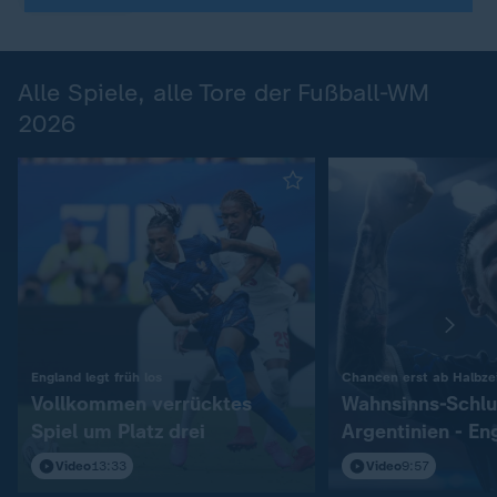
Alle Spiele, alle Tore der Fußball-WM
2026
:
England legt früh los
Chancen erst ab Halbzei
Vollkommen verrücktes
Wahnsinns-Schlu
Spiel um Platz drei
Argentinien - En
Video
13:33
Video
9:57