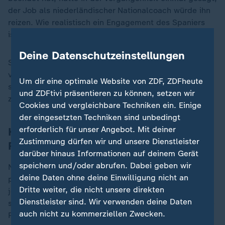
der Job als niederländischer Nationalcoach würde ihn
reizen. Wie realistisch ein Engagement des Spaniers
ist, ist schwer einzuschätzen.
Deine Datenschutzeinstellungen
Sollte sich Guardiola einen Job als Nationalcoach
vorstellen können, wäre der frühere Bayern-Trainer
Um dir eine optimale Website von ZDF, ZDFheute
sicher auch für den DFB interessant - sollte dieser sich
und ZDFtivi präsentieren zu können, setzen wir
zu einer Trennung von Nagelsmann entscheiden.
Cookies und vergleichbare Techniken ein. Einige
der eingesetzten Techniken sind unbedingt
erforderlich für unser Angebot. Mit deiner
Koeman auch mit privatem Grund für
Zustimmung dürfen wir und unsere Dienstleister
Rücktritt
darüber hinaus Informationen auf deinem Gerät
speichern und/oder abrufen. Dabei geben wir
Neben dem Sportlichen hat Koeman auch einen
deine Daten ohne deine Einwilligung nicht an
privaten Grund für seinen Rücktritt angeführt. "Wenn
Dritte weiter, die nicht unsere direkten
jemand, den man von ganzem Herzen liebt, einen
Dienstleister sind. Wir verwenden deine Daten
schweren Kampf ausfechtet, verändert sich die eigene
auch nicht zu kommerziellen Zwecken.
Perspektive. Meine Frau Bartina hat mich trotz ihrer