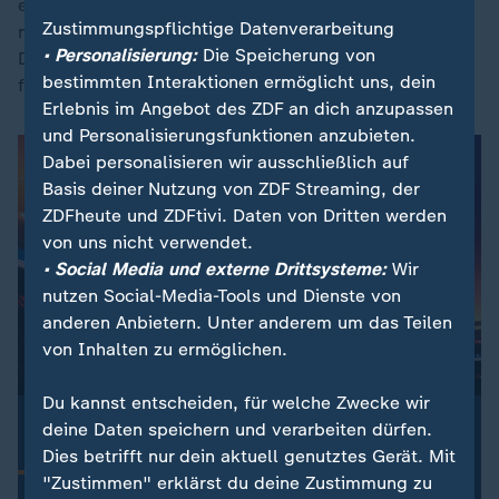
eigenen Krankheit jeden Tag unterstützt und ermutigt,
Zustimmungspflichtige Datenverarbeitung
meine Arbeit als Nationaltrainer zu Ende zu bringen.
• Personalisierung:
Die Speicherung von
Dafür bin ich ihr dankbarer, als ich es jemals in Worte
bestimmten Interaktionen ermöglicht uns, dein
fassen könnte", schrieb Koeman.
Erlebnis im Angebot des ZDF an dich anzupassen
und Personalisierungsfunktionen anzubieten.
Dabei personalisieren wir ausschließlich auf
Basis deiner Nutzung von ZDF Streaming, der
ZDFheute und ZDFtivi. Daten von Dritten werden
von uns nicht verwendet.
• Social Media und externe Drittsysteme:
Wir
nutzen Social-Media-Tools und Dienste von
anderen Anbietern. Unter anderem um das Teilen
von Inhalten zu ermöglichen.
Du kannst entscheiden, für welche Zwecke wir
:
ZDFsportstudio Update
deine Daten speichern und verarbeiten dürfen.
Dein Newsletter zur Fußball-WM 2026
Dies betrifft nur dein aktuell genutztes Gerät. Mit
Alle Highlights der WM-Spiele aus der Nacht, Updates
"Zustimmen" erklärst du deine Zustimmung zu
zum DFB-Team und die wichtigsten Nachrichten zur