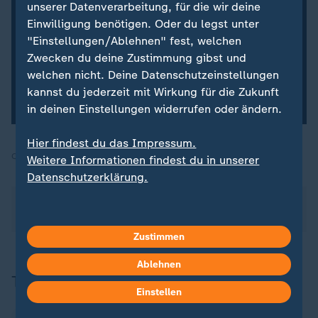
unserer Datenverarbeitung, für die wir deine
Fußball-WM 2026 – kompakt und aktuell. Jetzt
Einwilligung benötigen. Oder du legst unter
abonnieren!
"Einstellungen/Ablehnen" fest, welchen
Zwecken du deine Zustimmung gibst und
welchen nicht. Deine Datenschutzeinstellungen
Newsletter abonnieren
kannst du jederzeit mit Wirkung für die Zukunft
Mit dem Abonnieren-Button akzeptieren Sie unsere
in deinen Einstellungen widerrufen oder ändern.
Nutzungsbedingungen.
Hier findest du das Impressum.
Quelle:
SID / dpa
Weitere Informationen findest du in unserer
Datenschutzerklärung.
Über die Fußball-WM berichtet das ZDF seit dem
01.06.2026 täglich in verschiedenen Sendungen.
Zustimmen
Ablehnen
Thema
Einstellen
Fußball-WM