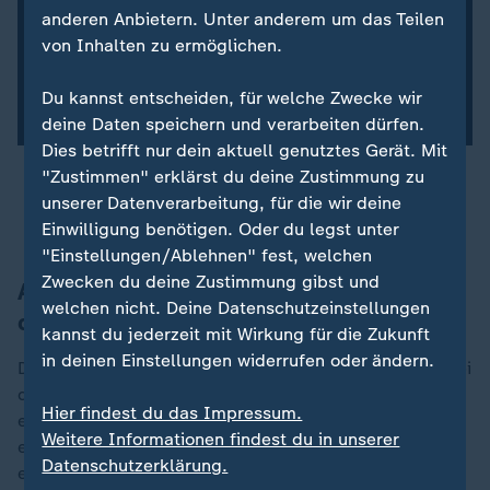
anderen Anbietern. Unter anderem um das Teilen
von Inhalten zu ermöglichen.
Newsletter abonnieren
Du kannst entscheiden, für welche Zwecke wir
Mit dem Abonnieren-Button akzeptieren Sie unsere
Nutzungsbedingungen.
deine Daten speichern und verarbeiten dürfen.
Dies betrifft nur dein aktuell genutztes Gerät. Mit
"Zustimmen" erklärst du deine Zustimmung zu
Brasilien nach dem WM-Aus schon wieder am
unserer Datenverarbeitung, für die wir deine
Boden
Einwilligung benötigen. Oder du legst unter
"Einstellungen/Ablehnen" fest, welchen
Zwecken du deine Zustimmung gibst und
Ancelotti gibt sich kämpferisch - aber
welchen nicht. Deine Datenschutzeinstellungen
darf er bleiben?
kannst du jederzeit mit Wirkung für die Zukunft
in deinen Einstellungen widerrufen oder ändern.
Der 67-jährige Italiener hatte im Vorjahr den Posten bei
der Seleçao übernommen und erst vor zwei Monaten
Hier findest du das Impressum.
einen neuen Vertrag bis 2030 unterschrieben. Doch ob
Weitere Informationen findest du in unserer
er nach dieser Enttäuschung weitermachen darf? In
Datenschutzerklärung.
einem Land, in dem mitunter selbst ein unglücklich