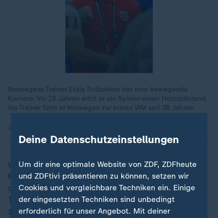
Norwegens Trainer Ståle Solbakken hat eine bewegende
Karriere. Vor 25 Jahren erlitt er als Spieler einen Herzstillstand.
Als Trainer führt er Norwegen zur ersten WM seit 28 Jahren.
05.07.2026 | 0:38 min
Deine Datenschutzeinstellungen
Um dir eine optimale Website von ZDF, ZDFheute
Während sein Team nun ins WM-Viertelfinale nach
und ZDFtivi präsentieren zu können, setzen wir
Miami rudert, reisen die Brasilianer vorzeitig ab. Für
Cookies und vergleichbare Techniken ein. Einige
den ambitionierten Rekordweltmeister endete das
der eingesetzten Techniken sind unbedingt
Turnier im Achtelfinale - und somit so früh wie zuletzt
erforderlich für unser Angebot. Mit deiner
1990. "Es tut weh, das ist ein bitterer Augenblick. Ich