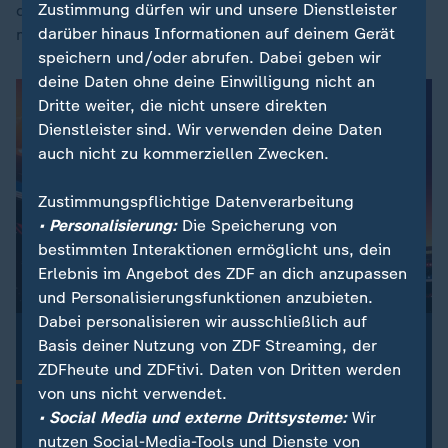
Zustimmung dürfen wir und unsere Dienstleister
denke, wir hätten es verdient gehabt, zu gewinnen",
darüber hinaus Informationen auf deinem Gerät
meinte Nationaltrainer Carlo Ancelotti.
speichern und/oder abrufen. Dabei geben wir
deine Daten ohne deine Einwilligung nicht an
Dritte weiter, die nicht unsere direkten
Dienstleister sind. Wir verwenden deine Daten
auch nicht zu kommerziellen Zwecken.
Zustimmungspflichtige Datenverarbeitung
• Personalisierung:
Die Speicherung von
bestimmten Interaktionen ermöglicht uns, dein
Erlebnis im Angebot des ZDF an dich anzupassen
und Personalisierungsfunktionen anzubieten.
Dabei personalisieren wir ausschließlich auf
:
ZDFsportstudio Update
Basis deiner Nutzung von ZDF Streaming, der
Dein Newsletter zur Fußball-WM 2026
ZDFheute und ZDFtivi. Daten von Dritten werden
Alle Highlights der WM-Spiele aus der Nacht, Updates
von uns nicht verwendet.
zum DFB-Team und die wichtigsten Nachrichten zur
• Social Media und externe Drittsysteme:
Wir
Fußball-WM 2026 – kompakt und aktuell. Jetzt
nutzen Social-Media-Tools und Dienste von
abonnieren!