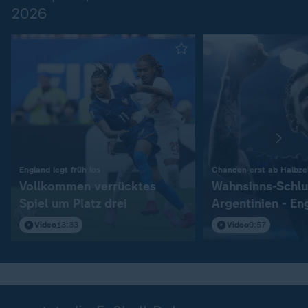
2026
:
England legt früh los
Chancen erst ab Halbzei
Vollkommen verrücktes
Wahnsinns-Schlu
Spiel um Platz drei
Argentinien - En
Video
13:33
Video
9:57