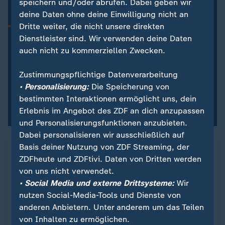
speichern und/oder abrufen. Dabei geben wir
:
ZDFsportstudio Update
Dein Newsletter zur Fußball-WM 2026
deine Daten ohne deine Einwilligung nicht an
Dritte weiter, die nicht unsere direkten
Alle Highlights der WM-Spiele aus der Nacht, Updates
zum DFB-Team und die wichtigsten Nachrichten zur
Dienstleister sind. Wir verwenden deine Daten
Fußball-WM 2026 – kompakt und aktuell. Jetzt
auch nicht zu kommerziellen Zwecken.
abonnieren!
Zustimmungspflichtige Datenverarbeitung
• Personalisierung:
Die Speicherung von
Newsletter abonnieren
bestimmten Interaktionen ermöglicht uns, dein
Mit dem Abonnieren-Button akzeptieren Sie unsere
Erlebnis im Angebot des ZDF an dich anzupassen
Nutzungsbedingungen.
und Personalisierungsfunktionen anzubieten.
Dabei personalisieren wir ausschließlich auf
Basis deiner Nutzung von ZDF Streaming, der
Wo die Teams bei der Fußball-WM spielen (Fokus 
ZDFheute Infografik
ZDFheute und ZDFtivi. Daten von Dritten werden
von uns nicht verwendet.
• Social Media und externe Drittsysteme:
Wir
nutzen Social-Media-Tools und Dienste von
Ein Klick für den Datenschutz
anderen Anbietern. Unter anderem um das Teilen
Für die Darstellung von ZDFheute Infografiken
von Inhalten zu ermöglichen.