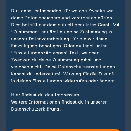
nutzen wir die Software von Datawrapper. Erst
wenn Sie hier klicken, werden die Grafiken
Du kannst entscheiden, für welche Zwecke wir
nachgeladen. Ihre IP-Adresse wird dabei an
deine Daten speichern und verarbeiten dürfen.
externe Server von Datawrapper übertragen.
Dies betrifft nur dein aktuell genutztes Gerät. Mit
Über den Datenschutz von Datawrapper
"Zustimmen" erklärst du deine Zustimmung zu
können Sie sich auf der Seite des Anbieters
unserer Datenverarbeitung, für die wir deine
informieren. Um Ihre künftigen Besuche zu
Einwilligung benötigen. Oder du legst unter
erleichtern, speichern wir Ihre Zustimmung in
"Einstellungen/Ablehnen" fest, welchen
den
Datenschutzeinstellungen
. Ihre
Zwecken du deine Zustimmung gibst und
Zustimmung können Sie im Bereich „Meine
welchen nicht. Deine Datenschutzeinstellungen
News“ jederzeit widerrufen.
kannst du jederzeit mit Wirkung für die Zukunft
in deinen Einstellungen widerrufen oder ändern.
Infografiken anzeigen
Hier findest du das Impressum.
Weitere Informationen findest du in unserer
Datenschutzeinstellungen anpassen
Datenschutzerklärung.