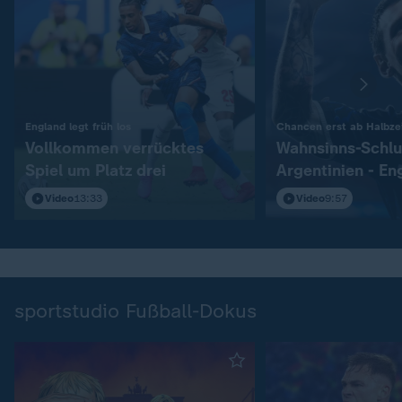
:
England legt früh los
Chancen erst ab Halbzei
Vollkommen verrücktes
Wahnsinns-Schlu
Spiel um Platz drei
Argentinien - En
Video
13:33
Video
9:57
sportstudio Fußball-Dokus