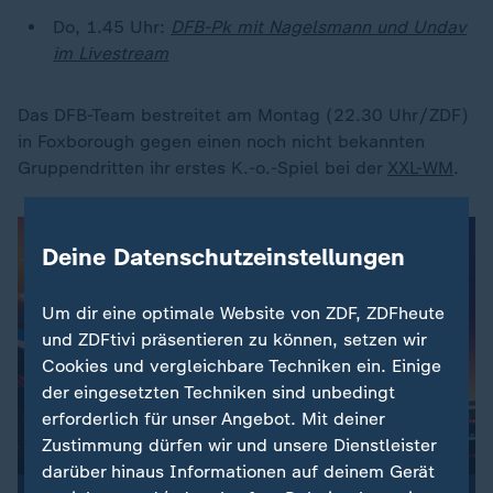
Do, 1.45 Uhr:
DFB-Pk mit Nagelsmann und Undav
im Livestream
Das DFB-Team bestreitet am Montag (22.30 Uhr/ZDF)
in Foxborough gegen einen noch nicht bekannten
Gruppendritten ihr erstes K.-o.-Spiel bei der
XXL-WM
.
Deine Datenschutzeinstellungen
Um dir eine optimale Website von ZDF, ZDFheute
und ZDFtivi präsentieren zu können, setzen wir
Cookies und vergleichbare Techniken ein. Einige
der eingesetzten Techniken sind unbedingt
erforderlich für unser Angebot. Mit deiner
Zustimmung dürfen wir und unsere Dienstleister
darüber hinaus Informationen auf deinem Gerät