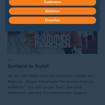
Zustimmen
Ablehnen
Einstellen
Sport
Schland in Sicht!
:
Vor der WM 2006 steht der deutsche Fußball am
Abgrund. Jürgen Klinsmanns Revolution droht zu
scheitern – bis sein junges Team das Land
elektrisiert und das Sommermärchen beginnt.