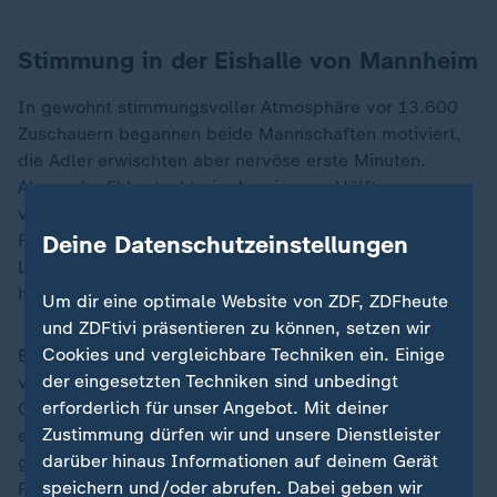
Stimmung in der Eishalle von Mannheim
In gewohnt stimmungsvoller Atmosphäre vor 13.600
Zuschauern begannen beide Mannschaften motiviert,
die Adler erwischten aber nervöse erste Minuten.
Alexander Ehl rutschte in der eigenen Hälfte aus,
verlor den Puck und Kirk vergab die Chance zur
Führung nach 27 Sekunden. Auch beim Abschluss von
Deine Datenschutzeinstellungen
Leo Pföderl war Mannheim im Glück, doch qualitativ
hielten die Adler mit dem Meister mit.
Um dir eine optimale Website von ZDF, ZDFheute
und ZDFtivi präsentieren zu können, setzen wir
Cookies und vergleichbare Techniken ein. Einige
Beide Teams zeigten mit ihrer Spielweise, dass es um
der eingesetzten Techniken sind unbedingt
viel ging. Die Berliner erspielten sich die klareren
erforderlich für unser Angebot. Mit deiner
Chancen und nutzten einen Adler-Fehler kurz vor der
Zustimmung dürfen wir und unsere Dienstleister
ersten Drittelpause. Tobias Fohrler verlor den Puck
darüber hinaus Informationen auf deinem Gerät
gegen den stark nachgehenden Frederik Tiffels,
speichern und/oder abrufen. Dabei geben wir
Ronning umkurvte Goalie Johan Mattsson und traf zur