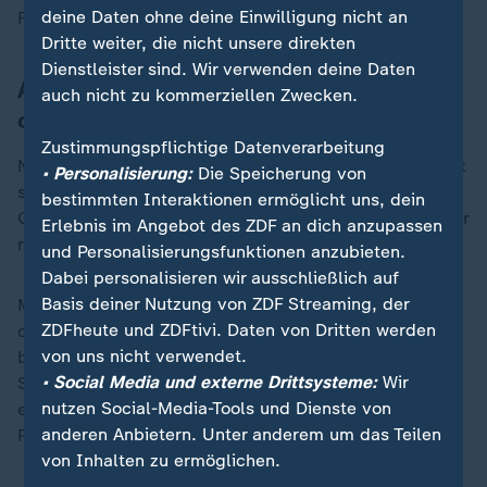
deine Daten ohne deine Einwilligung nicht an
Führung.
Dritte weiter, die nicht unsere direkten
Dienstleister sind. Wir verwenden deine Daten
Adler wehren sich, sind am Ende aber
auch nicht zu kommerziellen Zwecken.
chancenlos
Zustimmungspflichtige Datenverarbeitung
Nach nur 77 Sekunden im Mitteldrittel erhöhte Kirk mit
• Personalisierung:
Die Speicherung von
seinem sechsten Tor der Serie. Fast im direkten
bestimmten Interaktionen ermöglicht uns, dein
Gegenzug verhinderte der überragende Stettmer im Tor
Erlebnis im Angebot des ZDF an dich anzupassen
mit einem Reflex den Anschlusstreffer.
und Personalisierungsfunktionen anzubieten.
Dabei personalisieren wir ausschließlich auf
Basis deiner Nutzung von ZDF Streaming, der
Mannheim stemmte sich mit ganzer Kraft gegen die
ZDFheute und ZDFtivi. Daten von Dritten werden
drohende Pleite, übernahm das Kommando - ließ aber
von uns nicht verwendet.
beste Chancen selbst in Überzahl ungenutzt. Früh im
• Social Media und externe Drittsysteme:
Wir
Schlussdrittel brachte Doppelpacker Ronning mit
nutzen Social-Media-Tools und Dienste von
einem satten Schuss die Meisterparty endgültig ins
anderen Anbietern. Unter anderem um das Teilen
Rollen.
von Inhalten zu ermöglichen.