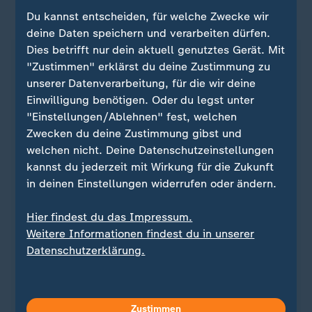
Du kannst entscheiden, für welche Zwecke wir
ZDFsportstudio auf WhatsApp
deine Daten speichern und verarbeiten dürfen.
Dies betrifft nur dein aktuell genutztes Gerät. Mit
"Zustimmen" erklärst du deine Zustimmung zu
unserer Datenverarbeitung, für die wir deine
Einwilligung benötigen. Oder du legst unter
"Einstellungen/Ablehnen" fest, welchen
Zwecken du deine Zustimmung gibst und
welchen nicht. Deine Datenschutzeinstellungen
kannst du jederzeit mit Wirkung für die Zukunft
in deinen Einstellungen widerrufen oder ändern.
Hier findest du das Impressum.
Quelle: Reuters
Weitere Informationen findest du in unserer
Datenschutzerklärung.
Sie wollen über Sport stets auf dem Laufenden
bleiben? Dann ist unser sportstudio-WhatsApp-
Zustimmen