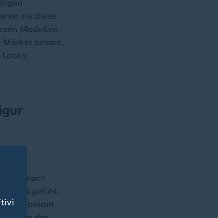
chigen
aren sie diese
iesen Modellen
e Märker betont.
n Looks
igur
ürfnis nach
iel Stilgefühl.
tivi
e schön betont
olumen an der