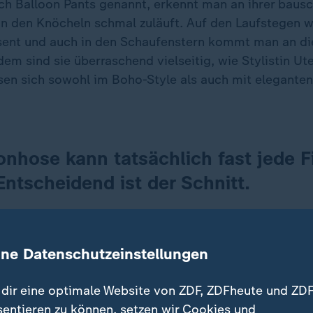
ch Balloon Pants genannt, erkennt man an ihrer baus
 an den Knöcheln schmal zuläuft. Auf den Laufstegen w
sent und auch in den Schaufenstern kommt man an d
dem sind sie überraschend vielseitig, wie Stylistin Ut
sen sich sowohl im Boho-Style als auch mit elegante
onhose kann tatsächlich fast jede F
Entscheidend ist der Schnitt.
tin
ine Datenschutzeinstellungen
d äußerst bequem und bedienen damit das große Bed
zeit in der Mode herrscht - allerdings verbunden mit v
dir eine optimale Website von ZDF, ZDFheute und ZDF
aler Taille profitieren besonders, weil die Silhouett
sentieren zu können, setzen wir Cookies und
er ist, sollte auf fließende Stoffe und nicht zu viel V