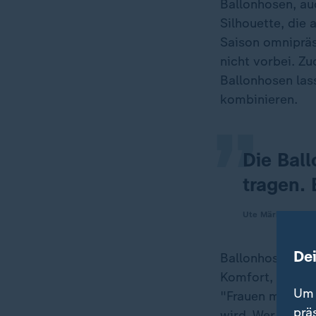
Ballonhosen, au
Silhouette, die
Saison omniprä
„
nicht vorbei. Zu
Ballonhosen las
kombinieren.
Die Ball
tragen. 
Ute Märker, Stylis
De
Ballonhosen sin
Komfort, das der
Um 
"Frauen mit schm
prä
wird. Wer kurvig