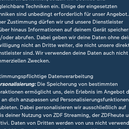
gleichbare Techniken ein. Einige der eingesetzten
agt Ute Märker. Kleinen Frauen rät sie, die Hosen mit
hniken sind unbedingt erforderlich für unser Angebot.
berteilen zu kombinieren, damit die Proportionen ge
ner Zustimmung dürfen wir und unsere Dienstleister
über hinaus Informationen auf deinem Gerät speicher
/oder abrufen. Dabei geben wir deine Daten ohne de
willigung nicht an Dritte weiter, die nicht unsere direk
nstleister sind. Wir verwenden deine Daten auch nicht
merziellen Zwecken.
timmungspflichtige Datenverarbeitung
ersonalisierung:
Die Speicherung von bestimmten
eraktionen ermöglicht uns, dein Erlebnis im Angebot 
 an dich anzupassen und Personalisierungsfunktionen
ubieten. Dabei personalisieren wir ausschließlich auf
is deiner Nutzung von ZDF Streaming, der ZDFheute 
tivi. Daten von Dritten werden von uns nicht verwend