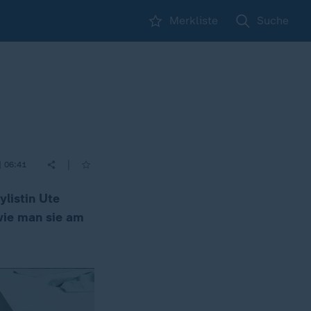
Merkliste
Suche
|
| 06:41
listin Ute
wie man sie am