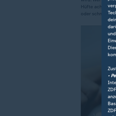
ver
Hüfte achten", s
Tec
oder schmalen O
dei
dar
und
Ein
Die
kom
Zus
• P
Int
ZDF
anz
Bas
ZDF