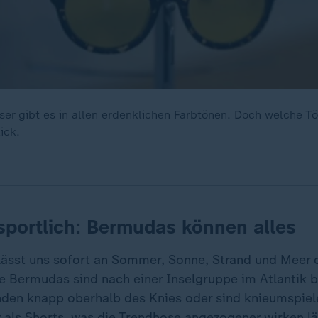
ser gibt es in allen erdenklichen Farbtönen. Doch welche 
ick.
sportlich: Bermudas können alles
 lässt uns sofort an Sommer,
Sonne
,
Strand
und
Meer
d
e Bermudas sind nach einer Inselgruppe im Atlantik b
den knapp oberhalb des Knies oder sind knieumspie
r als Shorts, was die Trendhose angezogener wirken lä