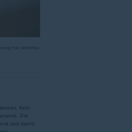
Tönung hat welchen
enken. Kein
enannt. Die
lend und damit
sst.