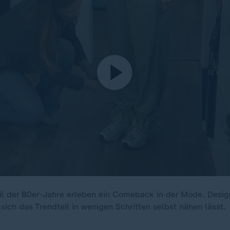
il der 80er-Jahre erleben ein Comeback in der Mode. Desig
 sich das Trendteil in wenigen Schritten selbst nähen lässt.