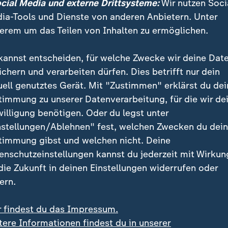
ocial Media und externe Drittsysteme:
Wir nutzen Soci
ia-Tools und Dienste von anderen Anbietern. Unter
erem um das Teilen von Inhalten zu ermöglichen.
soperationen oder Fitnesswahn: Für viele ist die Perfektion
kannst entscheiden, für welche Zwecke wir deine Dat
. Doch wann wird Selbstoptimierung zum Risiko - körperlic
ichern und verarbeiten dürfen. Dies betrifft nur dein
uell genutztes Gerät. Mit "Zustimmen" erklärst du dei
timmung zu unserer Datenverarbeitung, für die wir de
willigung benötigen. Oder du legst unter
en mit Gegensätzen
nstellungen/Ablehnen" fest, welchen Zwecken du dei
timmung gibst und welchen nicht. Deine
en die Balloon Pants vor allem so, dass Kontraste en
enschutzeinstellungen kannst du jederzeit mit Wirkun
unktioniert perfekt mit kurzen, schmalen Jacken oder 
 die Zukunft in deinen Einstellungen widerrufen oder
e dieser Gegensatz wirkt modern.
ern.
: der Mix mit Blousons oder bewusst oversized (üb
r findest du das Impressum.
berteilen und Jacken. Diese sollten aber aus einem f
tere Informationen findest du in unserer