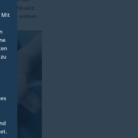
 etwas Absatz
 Mit
streckt wirken.
n
ine
ten
 zu
des
und
et.