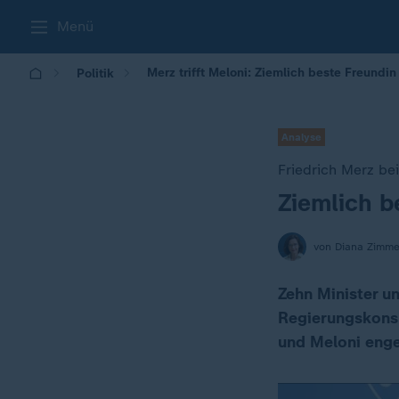
Menü
Merz trifft Meloni: Ziemlich beste Freundin
Politik
Analyse
Friedrich Merz be
Ziemlich b
:
von Diana Zimm
Zehn Minister u
Regierungskonsu
und Meloni eng