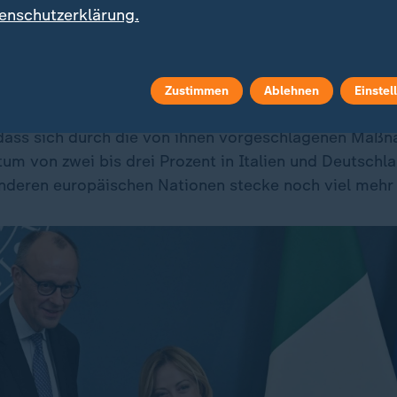
ch in der Pressekonferenz in der Villa Doria Pamphilj
enschutzerklärung.
pean Green Deal, der die Unternehmen belaste und w
reicht habe. Die Autoindustrie sei für
Italien
und Deu
as Aus vom Verbrenner-Aus eine richtige Entscheidun
Zustimmen
Ablehnen
Einstel
dass sich durch die von ihnen vorgeschlagenen Maß
um von zwei bis drei Prozent in Italien und Deutschl
anderen europäischen Nationen stecke noch viel mehr 