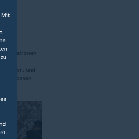
 Mit
und
n
ine
ten
ustrienationen
 zu
apier
diskutiert und
 beschlossen
des
und
et.