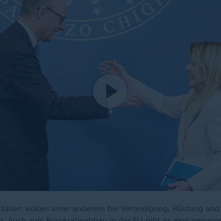
talien wollen unter anderem bei Verteidigung, Rüstung und
 Auch zum Bürokratieabbau in der EU gibt es eine gemeins