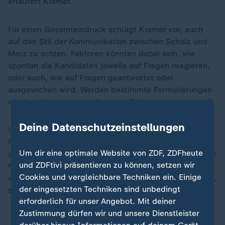
erläutert Kramer.
Für einen Gesamteindruck schlägt Kramer vor, auch
auf den Stil der Kommunikation zwischen Scholz und
Merz zu achten. Faktoren könnten dabei sein, wie
spontan die Kandidaten jeweils auf Fragen reagieren,
oder auch, wie auf Fragen geantwortet oder
ausgewichen wird. Werden bestimmte Formulierungen
wiederholt, ohne dass diese zur Diskussion beitragen?
Deine Datenschutzeinstellungen
Und: Wie reden die beiden eigentlich miteinander?
Fallen sie sich gegenseitig ins Wort, sind sie sehr
Um dir eine optimale Website von ZDF, ZDFheute
abweisend gegenüber dem Gegner oder zeigen sie sich
und ZDFtivi präsentieren zu können, setzen wir
freundschaftlich? Auch diese Aspekte könnten zeigen,
Cookies und vergleichbare Techniken ein. Einige
was die Kandidaten eigentlich für ein Typ Mensch sind,
der eingesetzten Techniken sind unbedingt
sagt Kramer.
erforderlich für unser Angebot. Mit deiner
Zustimmung dürfen wir und unsere Dienstleister