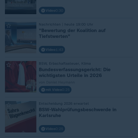
Video
0:30
Nachrichten | heute 19:00 Uhr
:
"Bewertung der Koalition auf
Tiefstwerten"
Video
1:43
BSW, Erbschaftssteuer, Klima
:
Bundesverfassungsgericht: Die
wichtigsten Urteile in 2026
von Daniel Heymann
mit Video
0:25
Entscheidung 2026 erwartet
:
BSW-Wahlprüfungsbeschwerde in
Karlsruhe
Video
0:25