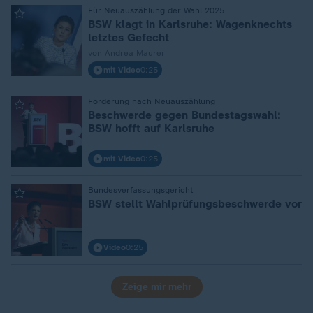
Für Neuauszählung der Wahl 2025
:
BSW klagt in Karlsruhe: Wagenknechts
letztes Gefecht
von Andrea Maurer
mit Video
0:25
Forderung nach Neuauszählung
:
Beschwerde gegen Bundestagswahl:
BSW hofft auf Karlsruhe
mit Video
0:25
Bundesverfassungsgericht
:
BSW stellt Wahlprüfungsbeschwerde vor
Video
0:25
Zeige mir mehr