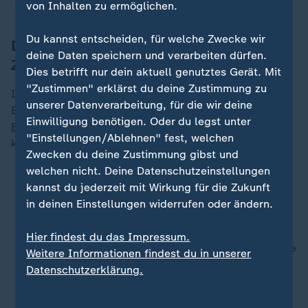
von Inhalten zu ermöglichen.
Du kannst entscheiden, für welche Zwecke wir
Die wichtigsten Punkte für den
deine Daten speichern und verarbeiten dürfen.
Zuschauer
Dies betrifft nur dein aktuell genutztes Gerät. Mit
"Zustimmen" erklärst du deine Zustimmung zu
Insgesamt ergeben sich drei Punkte für Rhetorik-
unserer Datenverarbeitung, für die wir deine
Experte Kramer, auf die man beim TV-Duell vor der
Einwilligung benötigen. Oder du legst unter
Bundestagswahl
zwischen Scholz und Merz achten
"Einstellungen/Ablehnen" fest, welchen
kann:
Zwecken du deine Zustimmung gibst und
welchen nicht. Deine Datenschutzeinstellungen
Wissensebene: Nennen sie nur leere Forderungen
kannst du jederzeit mit Wirkung für die Zukunft
oder können sie diese auch mit Fakten und
in deinen Einstellungen widerrufen oder ändern.
Beispielen begründen?
Ehrlichkeit der Kandidaten: Wirken die Statements
Hier findest du das Impressum.
auswendig gelernt und unpassend oder können die
Weitere Informationen findest du in unserer
Kandidaten passende Antworten spontan an den
Datenschutzerklärung.
richtigen Stellen geben?
Kommunikationsstil: Werden die Kandidaten