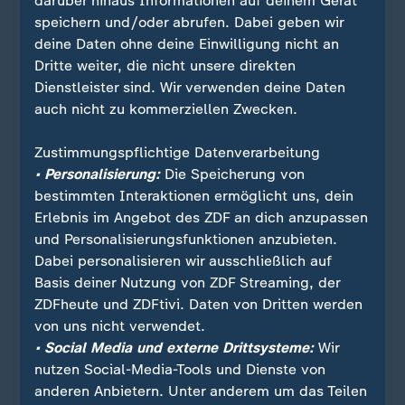
darüber hinaus Informationen auf deinem Gerät
speichern und/oder abrufen. Dabei geben wir
deine Daten ohne deine Einwilligung nicht an
Dritte weiter, die nicht unsere direkten
Dienstleister sind. Wir verwenden deine Daten
auch nicht zu kommerziellen Zwecken.
Zustimmungspflichtige Datenverarbeitung
• Personalisierung:
Die Speicherung von
bestimmten Interaktionen ermöglicht uns, dein
Stimmung in Deutschland
Erlebnis im Angebot des ZDF an dich anzupassen
Bundestagswahl: So steht es in der
:
und Personalisierungsfunktionen anzubieten.
letzten Umfrage
Dabei personalisieren wir ausschließlich auf
Basis deiner Nutzung von ZDF Streaming, der
Welche Partei führt in den Umfragen zur
ZDFheute und ZDFtivi. Daten von Dritten werden
Bundestagswahl? Wen hätten die Deutschen am
von uns nicht verwendet.
liebsten als Kanzler? Welche Koalitionen wären
• Social Media und externe Drittsysteme:
Wir
möglich? Die wichtigsten Zahlen im Überblick.
nutzen Social-Media-Tools und Dienste von
anderen Anbietern. Unter anderem um das Teilen
von Robert Meyer