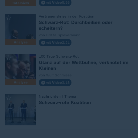
mit Video
5:58
Interview
:
Vertrauenskrise in der Koalition
Schwarz-Rot: Durchbeißen oder
scheitern?
von Britta Spiekermann
Analyse
mit Video
2:21
:
100 Tage Schwarz-Rot
Glanz auf der Weltbühne, verknotet im
Kleinen
von Wulf Schmiese
Analyse
mit Video
3:18
:
Nachrichten | Thema
Schwarz-rote Koalition