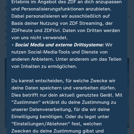
Erlebnis im Angebot des ZDF an dich anzupassen
und Personalisierungsfunktionen anzubieten.
Das
Bürgergeld
solle zu einer neuen Grundsicherung
Dabei personalisieren wir ausschließlich auf
umgestaltet werden. Dabei gelte: Rechte und Pflichten
Basis deiner Nutzung von ZDF Streaming, der
müssten für beide Seiten verbindlich geregelt sein.
ZDFheute und ZDFtivi. Daten von Dritten werden
Und: "Wer trotz Arbeitsfähigkeit wiederholt zumutbare
von uns nicht verwendet.
Arbeit ablehnt, muss künftig mit einem vollständigen
• Social Media und externe Drittsysteme:
Wir
Leistungsentzug rechnen."
nutzen Social-Media-Tools und Dienste von
anderen Anbietern. Unter anderem um das Teilen
von Inhalten zu ermöglichen.
Du kannst entscheiden, für welche Zwecke wir
deine Daten speichern und verarbeiten dürfen.
Dies betrifft nur dein aktuell genutztes Gerät. Mit
"Zustimmen" erklärst du deine Zustimmung zu
unserer Datenverarbeitung, für die wir deine
Einwilligung benötigen. Oder du legst unter
"Einstellungen/Ablehnen" fest, welchen
Zwecken du deine Zustimmung gibst und