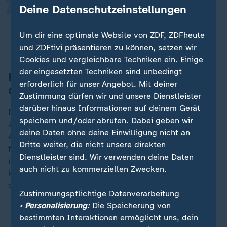
Verteilungskämpfe sind eigentlich
Deine Datenschutzeinstellungen
immer vorteilhaft für die Populisten.
Um dir eine optimale Website von ZDF, ZDFheute
Nicola Fuchs-Schündeln, Wissenschaftszentrum Berlin
und ZDFtivi präsentieren zu können, setzen wir
Cookies und vergleichbare Techniken ein. Einige
der eingesetzten Techniken sind unbedingt
Rentenpaket und "neue
erforderlich für unser Angebot. Mit deiner
Grundsicherung"
Zustimmung dürfen wir und unsere Dienstleister
darüber hinaus Informationen auf deinem Gerät
Bekräftigt wird ein "großes Rentenpaket". Zu den
speichern und/oder abrufen. Dabei geben wir
Zielen gehört unter anderem die sogenannte
deine Daten ohne deine Einwilligung nicht an
Aktivrente: Wer über das Renteneintrittsalter hinaus
Dritte weiter, die nicht unsere direkten
freiwillig weiterarbeiten wolle, solle bis zu 2.000 Euro
Dienstleister sind. Wir verwenden deine Daten
im Monat steuerfrei zur
Rente
hinzuzuverdienen
auch nicht zu kommerziellen Zwecken.
können. Genannt wird auch die gesetzliche Sicherung
des Rentenniveaus bei 48 Prozent bis zum Jahr 2031.
Zustimmungspflichtige Datenverarbeitung
• Personalisierung:
Die Speicherung von
Was die Bundesregierung zur Rente plant
bestimmten Interaktionen ermöglicht uns, dein