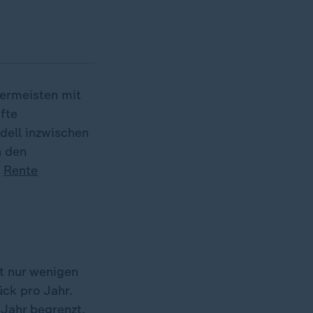
lermeisten mit
fte
dell inzwischen
h den
e
Rente
t nur wenigen
ck pro Jahr.
 Jahr begrenzt.