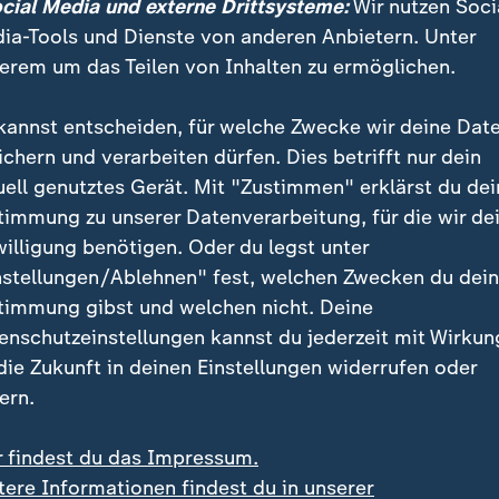
ocial Media und externe Drittsysteme:
Wir nutzen Soci
ia-Tools und Dienste von anderen Anbietern. Unter
nnen", dass es Einigung gibt, so Grünen-Vorsitzender Feli
erem um das Teilen von Inhalten zu ermöglichen.
rsarmutfalle sieht und deren Abschaffung befürwortet. Jedo
ht zur "Altersarmutsprävention" bei.
kannst entscheiden, für welche Zwecke wir deine Dat
ichern und verarbeiten dürfen. Dies betrifft nur dein
uell genutztes Gerät. Mit "Zustimmen" erklärst du dei
timmung zu unserer Datenverarbeitung, für die wir de
anchen wären von einer Abschaffun
willigung benötigen. Oder du legst unter
nstellungen/Ablehnen" fest, welchen Zwecken du dei
timmung gibst und welchen nicht. Deine
ppen der Minijobber in Deutschland arbeiten in den 
enschutzeinstellungen kannst du jederzeit mit Wirkun
. Dort ist auch der Aufschrei über die Reformpläne 
 die Zukunft in deinen Einstellungen widerrufen oder
ern.
schläge der Rentenkommission gehe
r findest du das Impressum.
tere Informationen findest du in unserer