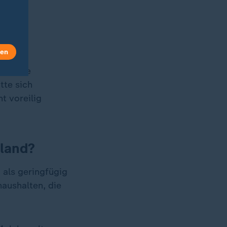
 das
len
egen die
tte sich
t voreilig
hland?
 als geringfügig
aushalten, die