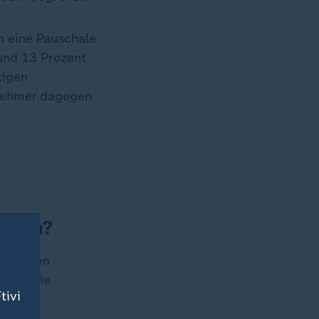
h eine Pauschale
und 13 Prozent
tigen
tnehmer dagegen
bbern?
le Lücken
ssen. Die
tivi
mit