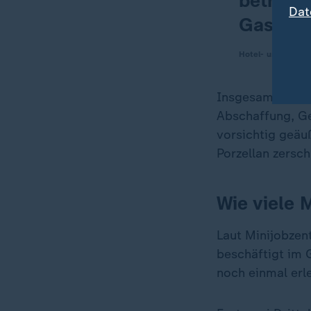
betriebl
Dat
Gastgew
Hotel- und Gasts
Insgesamt sind 
Abschaffung, G
vorsichtig geäuß
Porzellan zersc
Wie viele 
Laut Minijobzen
beschäftigt im 
noch einmal erl