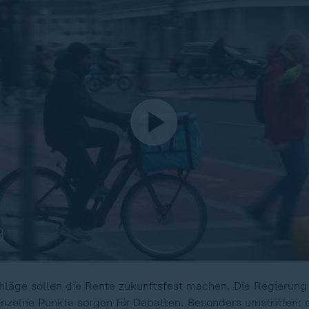
hläge sollen die Rente zukunftsfest machen. Die Regierung 
nzelne Punkte sorgen für Debatten. Besonders umstritten: 