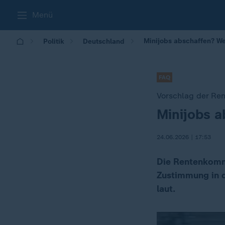
Menü
Minijobs abschaffen? We
Politik
Deutschland
FAQ
Vorschlag der Re
Minijobs a
:
24.06.2026 | 17:53
Die Rentenkommi
Zustimmung in d
laut.