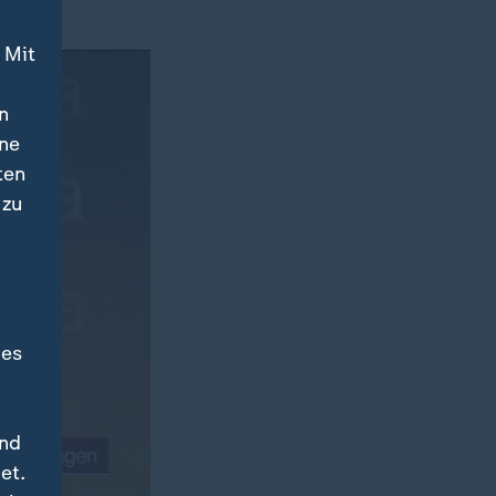
 Mit
n
ine
ten
 zu
des
und
et.