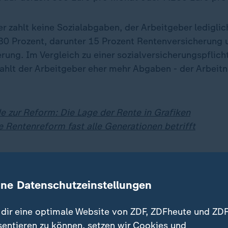
r zahlt keine Sozialabgaben, der Arbeitgeber lediglic
30 Prozent, darunter 15 Prozent Rentenversicherung 
rung. Im Vergleich zu einer sozialversicherungspflich
ahlt der Arbeitgeber eher mehr Abgaben - der Arbei
e zur Reform: Die Lage der Rente in Grafiken
e Rentenreform fast alle Generationen betrifft
teile haben Arbeitgeber von Minijo
ine Datenschutzeinstellungen
en viel flexibler reagieren und zum Beispiel saisona
 einen Mitarbeiter das ganze Jahr beschäftigen zu mü
dir eine optimale Website von ZDF, ZDFheute und ZDF
die Minijobzentrale gilt als stark vereinfacht und so
sentieren zu können, setzen wir Cookies und