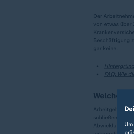
Der Arbeitnehme
von etwas über 
Krankenversiche
Beschäftigung z
gar keine.
Hintergründ
FAQ: Wie di
Welche Vor
De
Arbeitgeber könn
schließen, ohne
Um 
Abwicklung über 
prä
unkompliziert.