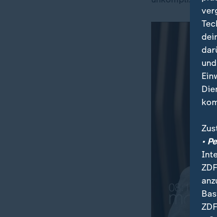
ver
Tec
dei
dar
und
Ein
Die
kom
Zus
• P
Int
ZDF
anz
Bas
ZDF