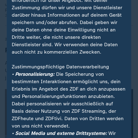
erforderlich für unser Angebot. Mit deiner
ungerecht. Es treffe Menschen, die deutlich länger in die
Zustimmung dürfen wir und unsere Dienstleister
Rentenkasse eingezahlt hätten.
darüber hinaus Informationen auf deinem Gerät
23.06.2026 | 4:28 min
speichern und/oder abrufen. Dabei geben wir
deine Daten ohne deine Einwilligung nicht an
Dritte weiter, die nicht unsere direkten
23.06.2026, 21:20 Uhr
Dienstleister sind. Wir verwenden deine Daten
Rente: Sorgen der jungen Generation
auch nicht zu kommerziellen Zwecken.
Auch die junge Generation sorgt sich um die Rente.
Zustimmungspflichtige Datenverarbeitung
Um für die Zukunft vorzusorgen, investieren einige
• Personalisierung:
Die Speicherung von
junge Arbeitnehmer bereits zusätzlich in Aktien.
bestimmten Interaktionen ermöglicht uns, dein
Erlebnis im Angebot des ZDF an dich anzupassen
und Personalisierungsfunktionen anzubieten.
Dabei personalisieren wir ausschließlich auf
Basis deiner Nutzung von ZDF Streaming, der
ZDFheute und ZDFtivi. Daten von Dritten werden
von uns nicht verwendet.
• Social Media und externe Drittsysteme:
Wir