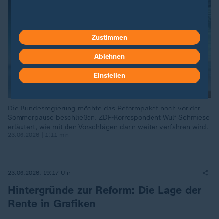
Zustimmen
Ablehnen
Einstellen
Die Bundesregierung möchte das Reformpaket noch vor der
Sommerpause beschließen. ZDF-Korrespondent Wulf Schmiese
erläutert, wie mit den Vorschlägen dann weiter verfahren wird.
23.06.2026 | 1:11 min
23.06.2026, 19:17 Uhr
Hintergründe zur Reform: Die Lage der
Rente in Grafiken