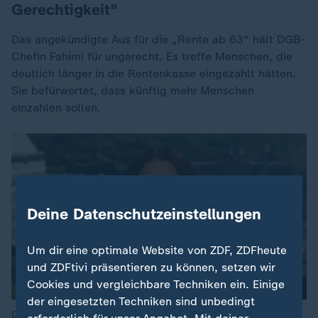
Gerechtigkeit"
Das angekündigte Aus für die „Rente ab 63“ hält DGB-
Chefin Fahimi für ungerecht. Es treffe Menschen, die
deutlich länger in die Rentenkasse eingezahlt hätten.
Sie befürwortet, dass künftig mehr Menschen
einzahlen sollen.
Deine Datenschutzeinstellungen
Um dir eine optimale Website von ZDF, ZDFheute
und ZDFtivi präsentieren zu können, setzen wir
Cookies und vergleichbare Techniken ein. Einige
der eingesetzten Techniken sind unbedingt
Das angekündigte Aus für die „Rente ab 63“ hält Fahimi für