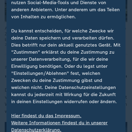
nutzen Social-Media-Tools und Dienste von
anderen Anbietern. Unter anderem um das Teilen
von Inhalten zu ermöglichen.
Auch die junge Generation sorgt sich um die Rente. Um für die
Du kannst entscheiden, für welche Zwecke wir
Zukunft vorzusorgen, investieren einige junge Arbeitnehmer
deine Daten speichern und verarbeiten dürfen.
bereits zusätzlich in Aktien.
Dies betrifft nur dein aktuell genutztes Gerät. Mit
23.06.2026 | 1:29 min
"Zustimmen" erklärst du deine Zustimmung zu
unserer Datenverarbeitung, für die wir deine
Einwilligung benötigen. Oder du legst unter
23.06.2026, 19:57 Uhr
"Einstellungen/Ablehnen" fest, welchen
"Bundesregierung will Schwung nutzen"
Zwecken du deine Zustimmung gibst und
welchen nicht. Deine Datenschutzeinstellungen
Die Bundesregierung möchte das Reformpaket noch
kannst du jederzeit mit Wirkung für die Zukunft
vor der Sommerpause beschließen. ZDF-Korrespondent
in deinen Einstellungen widerrufen oder ändern.
Wulf Schmiese erläutert, wie mit den Vorschlägen dann
weiter verfahren wird.
Hier findest du das Impressum.
Weitere Informationen findest du in unserer
Datenschutzerklärung.