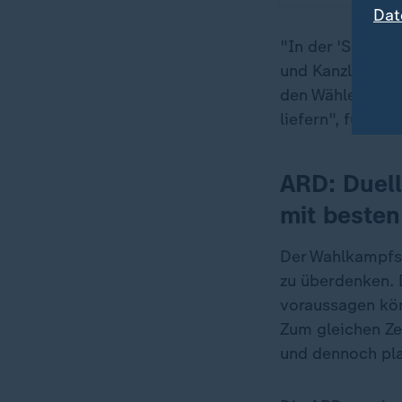
Dat
"In der 'Schluss
und Kanzlerkandi
den Wählerinnen
liefern", führt 
ARD: Duell
mit besten
Der Wahlkampfsp
zu überdenken. 
voraussagen kön
Zum gleichen Ze
und dennoch pla