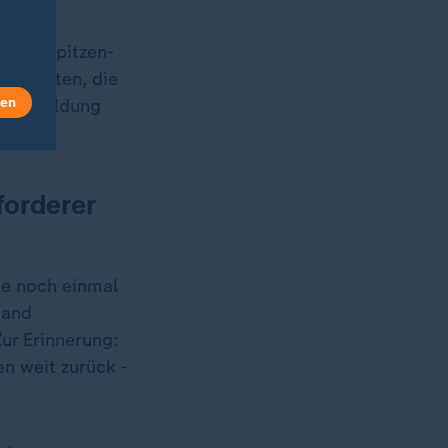
 alle Spitzen-
 Formaten, die
len
nungsbildung
orderer
ne noch einmal
mand
ur Erinnerung:
n weit zurück -