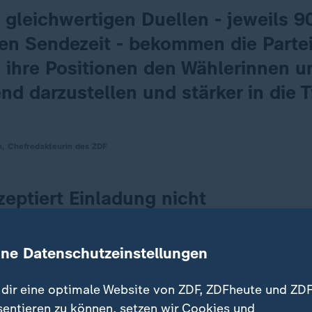
 gleichwertigen Duellen - jeweils 
ten Sendezeit - bekommen die Parte
 ihre Positionen den Wählerinnen u
d darzustellen und stärker in die T
n, Chefredakteurin des ZDF
eptiert Einladung nicht
Kanzlerkandidat will nicht ins Duell mit der AfD-Kan
armachte. Ein Wahlkampfsprecher sagte dem Redakti
ine Datenschutzeinstellungen
ND):
dir eine optimale Website von ZDF, ZDFheute und ZDF
sentieren zu können, setzen wir Cookies und