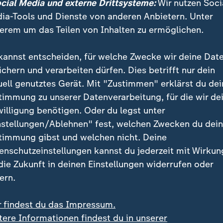
ocial Media und externe Drittsysteme:
Wir nutzen Soci
ahlforum "Klartext" am 13. Februar eingeladen, sic
ia-Tools und Dienste von anderen Anbietern. Unter
 Bürgern zu stellen. Zur Sendung 'Schlagabtausch' k
erem um das Teilen von Inhalten zu ermöglichen.
kannst entscheiden, für welche Zwecke wir deine Dat
Stimmung in Deutschland
ichern und verarbeiten dürfen. Dies betrifft nur dein
:
Bundestagswah
uell genutztes Gerät. Mit "Zustimmen" erklärst du dei
timmung zu unserer Datenverarbeitung, für die wir de
steht es in der
willigung benötigen. Oder du legst unter
Umfrage
nstellungen/Ablehnen" fest, welchen Zwecken du dei
timmung gibst und welchen nicht. Deine
Welche Partei führt i
enschutzeinstellungen kannst du jederzeit mit Wirkun
zur Bundestagswahl? W
 die Zukunft in deinen Einstellungen widerrufen oder
Deutschen am liebsten
ern.
Welche Koalitionen wä
Die wichtigsten Zahlen
r findest du das Impressum.
von Robert Meyer
tere Informationen findest du in unserer