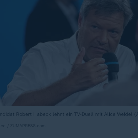
didat Robert Habeck lehnt ein TV-Duell mit Alice Weidel (
iance / ZUMAPRESS.com