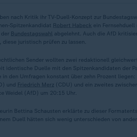
en nach Kritik ihr TV-Duell-Konzept zur Bundestagswa
ünen-Spitzenkandidat
Robert Habeck
ein Fernsehduell
 der
Bundestagswahl
abgelehnt. Auch die AfD kritisie
 diese juristisch prüfen zu lassen.
echtlichen Sender wollten zwei redaktionell gleichwer
it identische Duelle mit den Spitzenkandidaten der P
ie in den Umfragen konstant über zehn Prozent liegen:
D) und
Friedrich Merz
(CDU) und ein zweites zwische
ce Weidel (AfD) um 20:15 Uhr.
urin Bettina Schausten erklärte zu dieser Formatents
inem Duell hätten sich wenig unterschieden von ander