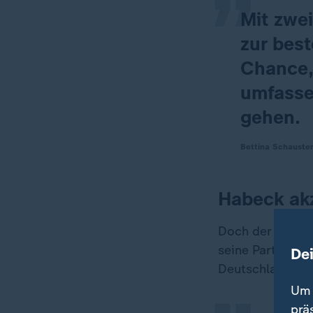
Mit zwei
zur bes
Chance,
umfassen
gehen.
Bettina Schauste
Habeck akz
„
Doch der Grünen-
seine Partei kl
De
Deutschland (R
Um 
prä