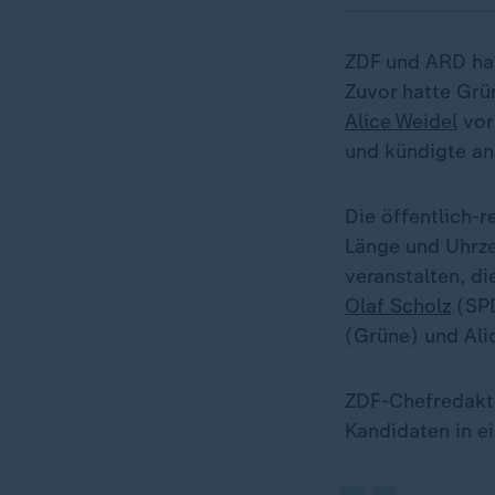
ZDF und ARD hab
Zuvor hatte Gr
Alice Weidel
vor
und kündigte an,
Die öffentlich-r
Länge und Uhrze
veranstalten, d
Olaf Scholz
(SP
(Grüne) und Ali
„
ZDF-Chefredakte
Kandidaten in e