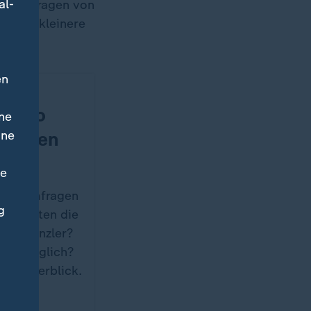
al-
h den Fragen von
ommen kleinere
en
l: So
ne
ine
 letzten
ne
n den Umfragen
g
en hätten die
 als Kanzler?
ren möglich?
 im Überblick.