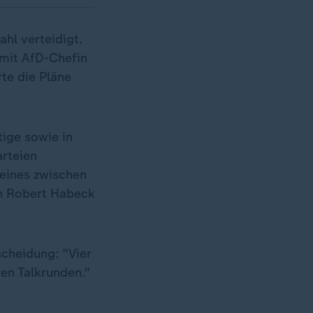
hl verteidigt.
 mit AfD-Chefin
rte die Pläne
tige sowie in
arteien
 eines zwischen
n Robert Habeck
cheidung: "Vier
en Talkrunden."