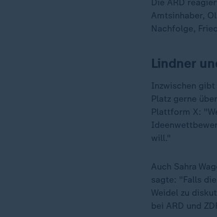
Die ARD reagiert
Amtsinhaber, Ol
Nachfolge, Fried
Lindner u
Inzwischen gibt 
Platz gerne übe
Plattform X: "We
Ideenwettbewer
will."
Auch Sahra Wage
sagte: "Falls d
Weidel zu disku
bei ARD und ZDF