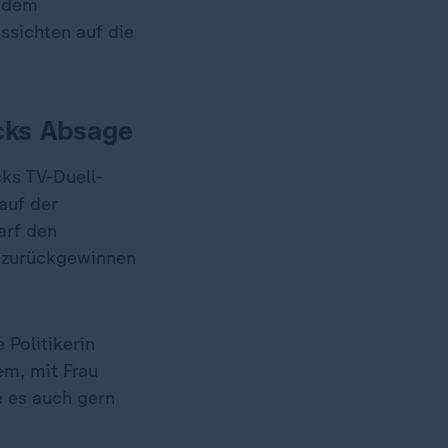
n dem
ssichten auf die
cks Absage
cks TV-Duell-
auf der
arf den
 zurückgewinnen
Politikerin
em, mit Frau
e es auch gern