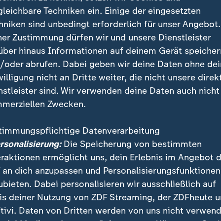
en ein solches Duell im Vorfeld klar
gleichbare Techniken ein. Einige der eingesetzten
hniken sind unbedingt erforderlich für unser Angebot.
hlossen und auch mitgeteilt, dass w
ner Zustimmung dürfen wir und unsere Dienstleister
ng nicht akzeptieren werden.
über hinaus Informationen auf deinem Gerät speicher
/oder abrufen. Dabei geben wir deine Daten ohne de
r von Robert Habeck
willigung nicht an Dritte weiter, die nicht unsere direk
nstleister sind. Wir verwenden deine Daten auch nicht
t die ARD: "Es stimmt nicht, dass sich der Spitzenkan
merziellen Zwecken.
rünen, Robert Habeck, bereits vor der schriftlichen 
mlich gegen eine Teilnahme ausgesprochen hätte."
timmungspflichtige Datenverarbeitung
ersonalisierung:
Die Speicherung von bestimmten
r Bundestagswahl 2025 wissen muss
eraktionen ermöglicht uns, dein Erlebnis im Angebot 
 an dich anzupassen und Personalisierungsfunktionen
ubieten. Dabei personalisieren wir ausschließlich auf
Kandidaten zu ZDF-Wahlforum einge
is deiner Nutzung von ZDF Streaming, der ZDFheute 
tivi. Daten von Dritten werden von uns nicht verwend
 alle vier Spitzenkandidaten von Union, SPD, AfD und