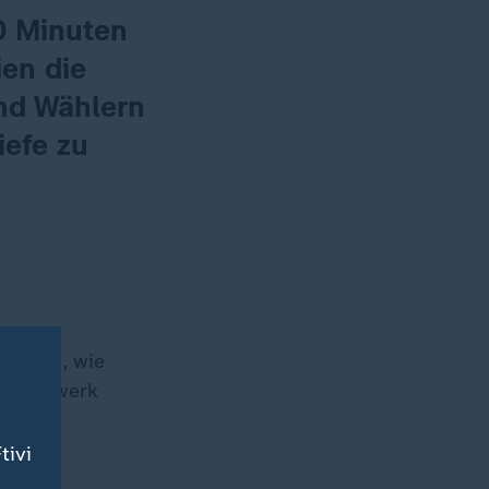
90 Minuten
ien die
nd Wählern
iefe zu
didatin, wie
onsnetzwerk
tivi