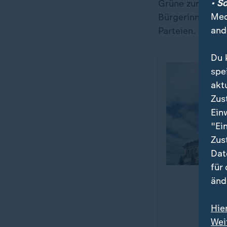
• S
Grüne zum ZDF-W
Med
Bürgerinnen und
and
Parteien.
Du 
spe
akt
Zus
Ein
"Ei
Zus
Dat
für
änd
Hie
Wei