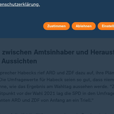
enschutzerklärung.
runde' von ARD und ZDF drei Tage vor der Wahl treffen
daten aufeinander. Die 'Duelle' sind eines von vielen
Zustimmen
Ablehnen
Einstel
 und Wählern insgesamt ein breites Angebot zur Mei
Bettina Schausten aus.
 zwischen Amtsinhaber und Herausf
 Aussichten
recher Habecks rief ARD und ZDF dazu auf, ihre Plä
Die Umfragewerte für Habeck seien so gut, dass nie
ne, wie das Ergebnis am Wahltag aussehen werde. "Z
itpunkt vor der Wahl 2021 lag die SPD in den Umfrage
nten ARD und ZDF von Anfang an ein Triell."