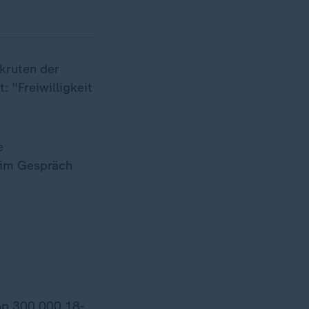
kruten der
: "Freiwilligkeit
e
im Gespräch
pp 300.000 18-