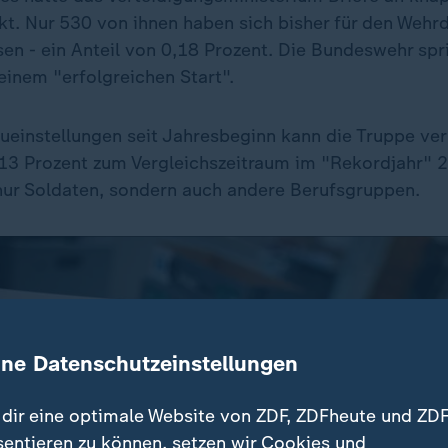
kt. Nur 530 von ihnen haben sich bisher für den Wehr
sen - ein Anteil von 0,18 Prozent. Die Bundeswehr sp
einem "erfolgreichen Start".
einstellungen seit Jahresbeginn kann die Truppe ver
13 Prozent zum Vergleichszeitraum im "Rekordjahr" 
 nur Soldaten, sondern auch andere Berufsgruppen.
ine Datenschutzeinstellungen
dir eine optimale Website von ZDF, ZDFheute und ZDF
sentieren zu können, setzen wir Cookies und