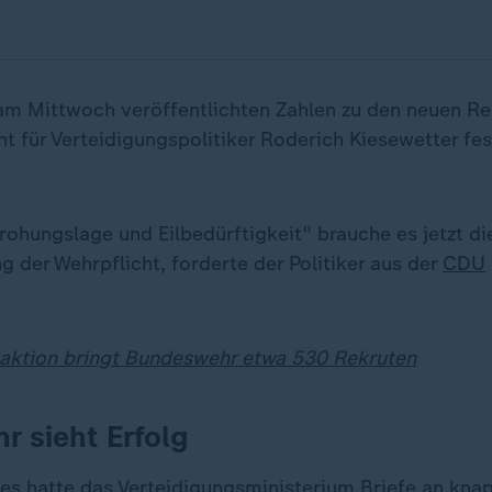
am Mittwoch veröffentlichten Zahlen zu den neuen Re
t für Verteidigungspolitiker Roderich Kiesewetter fest
ohungslage und Eilbedürftigkeit" brauche es jetzt di
 der Wehrpflicht, forderte der Politiker aus der
CDU
aktion bringt Bundeswehr etwa 530 Rekruten
 sieht Erfolg
es hatte das Verteidigungsministerium Briefe an kna