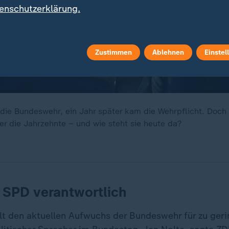
enschutzerklärung.
Zustimmen
Ablehnen
Einstel
 die Bundeswehr, ein Jahr später kam die Wehrpflicht. Doch 
er die Jahrzehnte – und wie steht sie heute da?
 SPD verantwortlich
t den aktuellen Aufwuchs der Bundeswehr für zu gerin