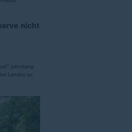
Fheute:
serve nicht
and" jahrelang
des Landes so