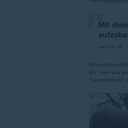
„
verteidigungspo
Mit dies
aufzuba
Jan Nolte, AfD
Mitverantwortli
als "naiv und g
"untergraben", 