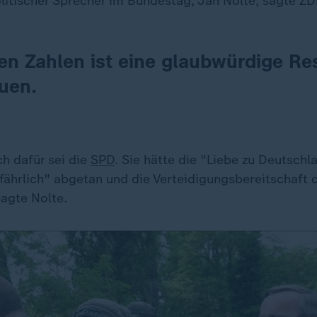
litischer Sprecher im Bundestag, Jan Nolte, sagte ZD
en Zahlen ist eine glaubwürdige Re
uen.
ch dafür sei die
SPD
. Sie hätte die "Liebe zu Deutschl
efährlich" abgetan und die Verteidigungsbereitschaft 
sagte Nolte.