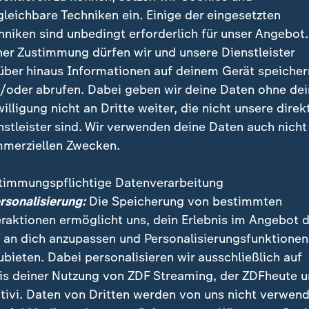
gleichbare Techniken ein. Einige der eingesetzten
hniken sind unbedingt erforderlich für unser Angebot.
ner Zustimmung dürfen wir und unsere Dienstleister
über hinaus Informationen auf deinem Gerät speicher
/oder abrufen. Dabei geben wir deine Daten ohne de
willigung nicht an Dritte weiter, die nicht unsere direk
nstleister sind. Wir verwenden deine Daten auch nicht
merziellen Zwecken.
acht sich unter Jugendlichen Protest gegen die Wehrpflicht
ass für eine Bestandsaufnahme unter anderem in einer Schul
timmungspflichtige Datenverarbeitung
ersonalisierung:
Die Speicherung von bestimmten
eraktionen ermöglicht uns, dein Erlebnis im Angebot 
 an dich anzupassen und Personalisierungsfunktionen
ubieten. Dabei personalisieren wir ausschließlich auf
 präferiert Dienstpflicht
is deiner Nutzung von ZDF Streaming, der ZDFheute 
tivi. Daten von Dritten werden von uns nicht verwend
ist "von Anfang an" klar gewesen, dass das freiwillig