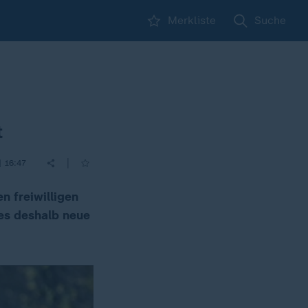
Merkliste
Suche
t
|
| 16:47
n freiwilligen
 es deshalb neue