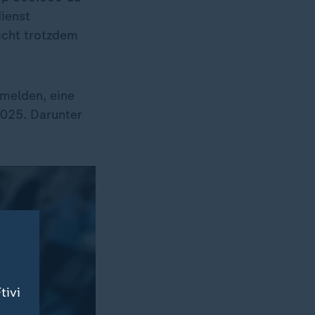
dienst
richt trotzdem
melden, eine
2025. Darunter
tivi