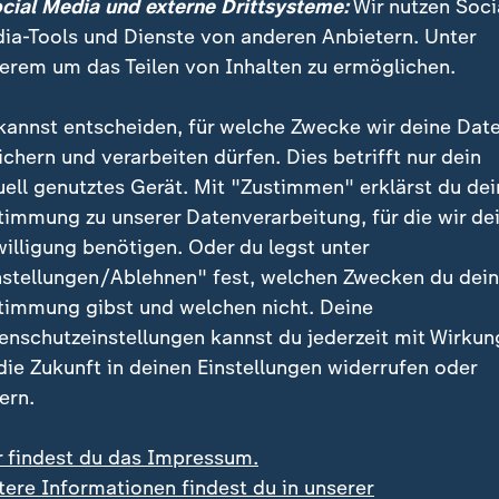
ocial Media und externe Drittsysteme:
Wir nutzen Soci
 besser als eine Wehrpflicht wäre laut dem Verteidigu
ia-Tools und Dienste von anderen Anbietern. Unter
 allgemeinen Pflichtdienstes, der auch Frauen einschl
erem um das Teilen von Inhalten zu ermöglichen.
lerdings eine Zweidrittelmehrheit notwendig, was derz
kannst entscheiden, für welche Zwecke wir deine Dat
ichern und verarbeiten dürfen. Dies betrifft nur dein
rung der Wehrpflicht für Männer, die aktuell nur ausg
uell genutztes Gerät. Mit "Zustimmen" erklärst du dei
facher Mehrheit möglich.
timmung zu unserer Datenverarbeitung, für die wir de
willigung benötigen. Oder du legst unter
nstellungen/Ablehnen" fest, welchen Zwecken du dei
timmung gibst und welchen nicht. Deine
enschutzeinstellungen kannst du jederzeit mit Wirkun
 die Zukunft in deinen Einstellungen widerrufen oder
ern.
r findest du das Impressum.
tere Informationen findest du in unserer