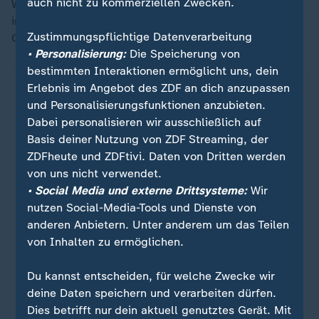
auch nicht zu kommerziellen Zwecken.
Wie die Bundestagswahl in Mecklenburg-Vorpommern
insgesamt ausgegangen ist, sehen Sie in folgender
Zustimmungspflichtige Datenverarbeitung
Grafik.
• Personalisierung:
Die Speicherung von
bestimmten Interaktionen ermöglicht uns, dein
Landesweites Ergebnis in Mecklenburg-Vorpomm
Erlebnis im Angebot des ZDF an dich anzupassen
ZDFheute Infografik
und Personalisierungsfunktionen anzubieten.
Dabei personalisieren wir ausschließlich auf
Basis deiner Nutzung von ZDF Streaming, der
Ein Klick für den Datenschutz
ZDFheute und ZDFtivi. Daten von Dritten werden
von uns nicht verwendet.
Für die Darstellung von ZDFheute Infografiken
• Social Media und externe Drittsysteme:
Wir
nutzen wir die Software von Datawrapper. Erst
nutzen Social-Media-Tools und Dienste von
wenn Sie hier klicken, werden die Grafiken
anderen Anbietern. Unter anderem um das Teilen
nachgeladen. Ihre IP-Adresse wird dabei an
von Inhalten zu ermöglichen.
externe Server von Datawrapper übertragen.
Über den Datenschutz von Datawrapper
Du kannst entscheiden, für welche Zwecke wir
können Sie sich auf der Seite des Anbieters
deine Daten speichern und verarbeiten dürfen.
informieren. Um Ihre künftigen Besuche zu
Dies betrifft nur dein aktuell genutztes Gerät. Mit
erleichtern, speichern wir Ihre Zustimmung in