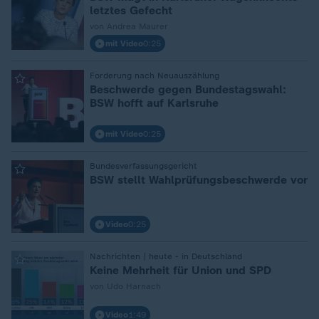
letztes Gefecht
von Andrea Maurer
mit Video
0:25
Forderung nach Neuauszählung
:
Beschwerde gegen Bundestagswahl:
BSW hofft auf Karlsruhe
mit Video
0:25
Bundesverfassungsgericht
:
BSW stellt Wahlprüfungsbeschwerde vor
Video
0:25
Nachrichten | heute - in Deutschland
:
Keine Mehrheit für Union und SPD
von Udo Harnach
Video
1:49