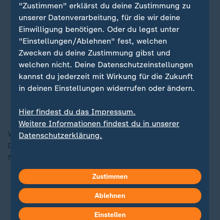
"Zustimmen" erklärst du deine Zustimmung zu
den
Datenschutzeinstellungen
. Ihre
unserer Datenverarbeitung, für die wir deine
Zustimmung können Sie im Bereich „Meine
Einwilligung benötigen. Oder du legst unter
News“ jederzeit widerrufen.
"Einstellungen/Ablehnen" fest, welchen
Zwecken du deine Zustimmung gibst und
Infografiken anzeigen
welchen nicht. Deine Datenschutzeinstellungen
kannst du jederzeit mit Wirkung für die Zukunft
Datenschutzeinstellungen anpassen
in deinen Einstellungen widerrufen oder ändern.
Hier findest du das Impressum.
Weitere Informationen findest du in unserer
Weitere Ergebnisse zur Bundestagswahl 2025 - für
Datenschutzerklärung.
Deutschland und die Bundesländer - finden Sie in
folgenden Artikeln:
Zustimmen
Ablehnen
Einstellen