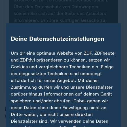
Über den Datenschutz von Datawrapper
können Sie sich auf der Seite des Anbieters
informieren. Um Ihre künftigen Besuche zu
erleichtern, speichern wir Ihre Zustimmung in
den
Datenschutzeinstellungen
. Ihre
Deine Datenschutzeinstellungen
Zustimmung können Sie im Bereich „Meine
News“ jederzeit widerrufen.
Um dir eine optimale Website von ZDF, ZDFheute
und ZDFtivi präsentieren zu können, setzen wir
Infografiken anzeigen
Cookies und vergleichbare Techniken ein. Einige
der eingesetzten Techniken sind unbedingt
Datenschutzeinstellungen anpassen
erforderlich für unser Angebot. Mit deiner
Zustimmung dürfen wir und unsere Dienstleister
darüber hinaus Informationen auf deinem Gerät
speichern und/oder abrufen. Dabei geben wir
Landesweites Ergebnis in Mecklenburg-
deine Daten ohne deine Einwilligung nicht an
Dritte weiter, die nicht unsere direkten
Vorpommern
Dienstleister sind. Wir verwenden deine Daten