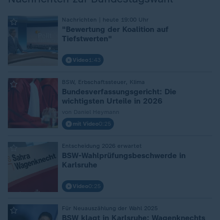
Nachrichten | heute 19:00 Uhr
:
"Bewertung der Koalition auf
Tiefstwerten"
Video
1:43
BSW, Erbschaftssteuer, Klima
:
Bundesverfassungsgericht: Die
wichtigsten Urteile in 2026
von Daniel Heymann
mit Video
0:25
Entscheidung 2026 erwartet
:
BSW-Wahlprüfungsbeschwerde in
Karlsruhe
Video
0:25
Für Neuauszählung der Wahl 2025
:
BSW klagt in Karlsruhe: Wagenknechts