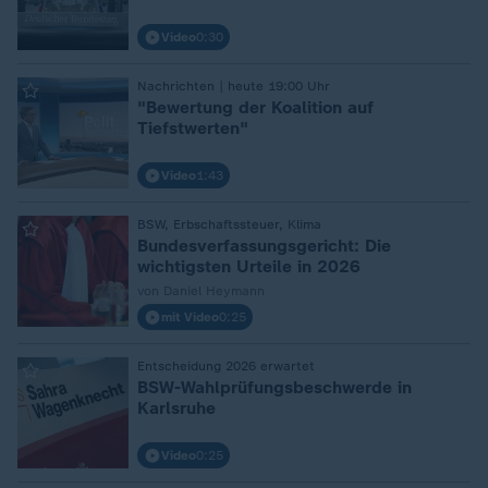
Video
0:30
Nachrichten | heute 19:00 Uhr
:
"Bewertung der Koalition auf
Tiefstwerten"
Video
1:43
BSW, Erbschaftssteuer, Klima
:
Bundesverfassungsgericht: Die
wichtigsten Urteile in 2026
von Daniel Heymann
mit Video
0:25
Entscheidung 2026 erwartet
:
BSW-Wahlprüfungsbeschwerde in
Karlsruhe
Video
0:25