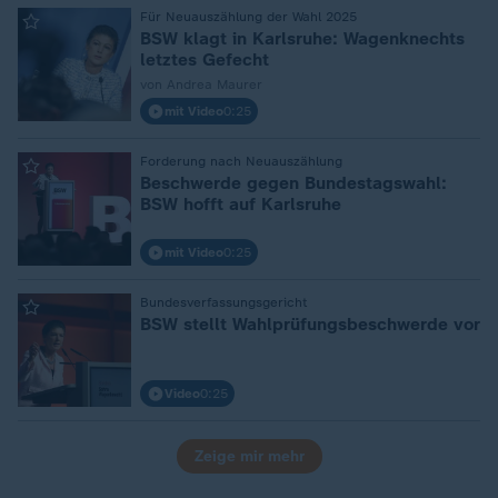
Für Neuauszählung der Wahl 2025
:
BSW klagt in Karlsruhe: Wagenknechts
letztes Gefecht
von Andrea Maurer
mit Video
0:25
Forderung nach Neuauszählung
:
Beschwerde gegen Bundestagswahl:
BSW hofft auf Karlsruhe
mit Video
0:25
Bundesverfassungsgericht
:
BSW stellt Wahlprüfungsbeschwerde vor
Video
0:25
Zeige mir mehr