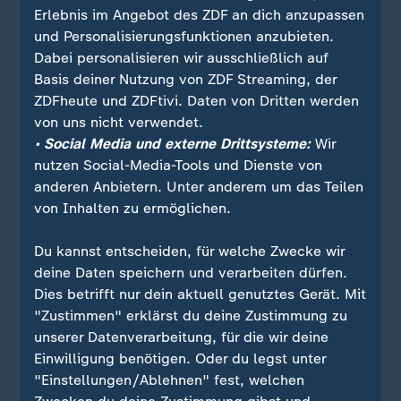
Erlebnis im Angebot des ZDF an dich anzupassen
Ein Klick für den Datenschutz
und Personalisierungsfunktionen anzubieten.
Dabei personalisieren wir ausschließlich auf
Für die Darstellung von ZDFheute Infografiken
Basis deiner Nutzung von ZDF Streaming, der
nutzen wir die Software von Datawrapper. Erst
ZDFheute und ZDFtivi. Daten von Dritten werden
wenn Sie hier klicken, werden die Grafiken
von uns nicht verwendet.
nachgeladen. Ihre IP-Adresse wird dabei an
• Social Media und externe Drittsysteme:
Wir
externe Server von Datawrapper übertragen.
nutzen Social-Media-Tools und Dienste von
Über den Datenschutz von Datawrapper
anderen Anbietern. Unter anderem um das Teilen
können Sie sich auf der Seite des Anbieters
von Inhalten zu ermöglichen.
informieren. Um Ihre künftigen Besuche zu
erleichtern, speichern wir Ihre Zustimmung in
Du kannst entscheiden, für welche Zwecke wir
den
Datenschutzeinstellungen
. Ihre
deine Daten speichern und verarbeiten dürfen.
Zustimmung können Sie im Bereich „Meine
Dies betrifft nur dein aktuell genutztes Gerät. Mit
News“ jederzeit widerrufen.
"Zustimmen" erklärst du deine Zustimmung zu
unserer Datenverarbeitung, für die wir deine
Einwilligung benötigen. Oder du legst unter
Infografiken anzeigen
"Einstellungen/Ablehnen" fest, welchen
Datenschutzeinstellungen anpassen