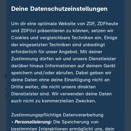
Zustimmung können Sie im Bereich „Meine
Deine Datenschutzeinstellungen
News“ jederzeit widerrufen.
Um dir eine optimale Website von ZDF, ZDFheute
und ZDFtivi präsentieren zu können, setzen wir
Infografiken anzeigen
Cookies und vergleichbare Techniken ein. Einige
der eingesetzten Techniken sind unbedingt
Datenschutzeinstellungen anpassen
erforderlich für unser Angebot. Mit deiner
Zustimmung dürfen wir und unsere Dienstleister
darüber hinaus Informationen auf deinem Gerät
speichern und/oder abrufen. Dabei geben wir
Landesweites Ergebnis in Brandenburg
deine Daten ohne deine Einwilligung nicht an
Dritte weiter, die nicht unsere direkten
Wie die Bundestagswahl in Brandenburg insgesamt
Dienstleister sind. Wir verwenden deine Daten
ausgegangen ist, sehen Sie in folgender Grafik.
auch nicht zu kommerziellen Zwecken.
Landesweites Ergebnis in Brandenburg
Zustimmungspflichtige Datenverarbeitung
ZDFheute Infografik
• Personalisierung:
Die Speicherung von
bestimmten Interaktionen ermöglicht uns, dein