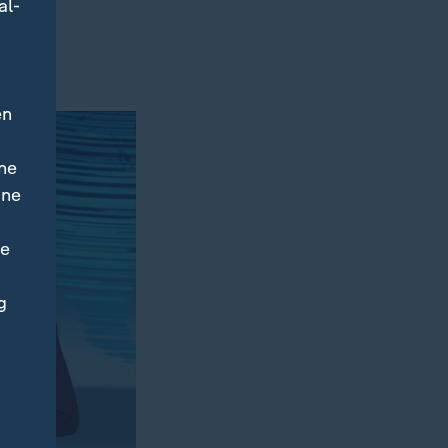
al-
en
ne
ine
ne
g