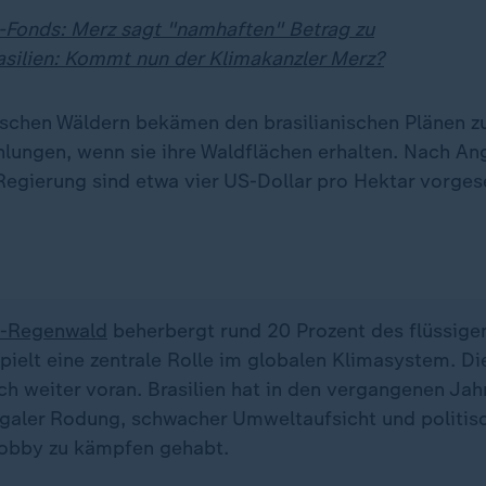
Fonds: Merz sagt "namhaften" Betrag zu
rasilien: Kommt nun der Klimakanzler Merz?
ischen Wäldern bekämen den brasilianischen Plänen z
lungen, wenn sie ihre Waldflächen erhalten. Nach An
 Regierung sind etwa vier US-Dollar pro Hektar vorges
-Regenwald
beherbergt rund 20 Prozent des flüssig
pielt eine zentrale Rolle im globalen Klimasystem. D
ch weiter voran. Brasilien hat in den vergangenen Ja
legaler Rodung, schwacher Umweltaufsicht und politi
lobby zu kämpfen gehabt.