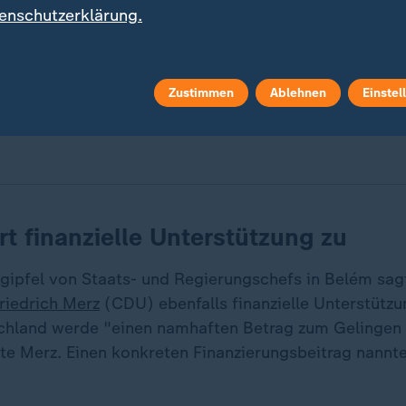
enschutzerklärung.
Zustimmen
Ablehnen
Einstel
vor der COP30 in Brasilien trete der Bundeskanzler nicht al
ung sei aber "sehr tastend", so ZDF-Korrespondent Wulf Schm
rt finanzielle Unterstützung zu
gipfel von Staats- und Regierungschefs in Belém sag
riedrich Merz
(CDU) ebenfalls finanzielle Unterstützu
chland werde "einen namhaften Betrag zum Gelingen d
gte Merz. Einen konkreten Finanzierungsbeitrag nannte