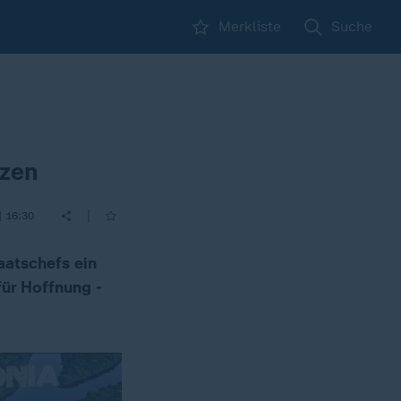
Merkliste
Suche
tzen
|
| 16:30
aatschefs ein
für Hoffnung -