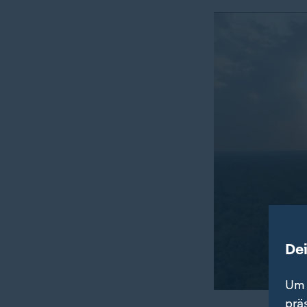
De
Um 
prä