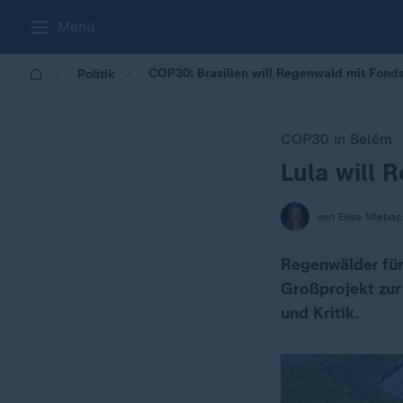
Menü
COP30: Brasilien will Regenwald mit Fond
Politik
COP30 in Belém
Lula will 
:
von Elisa Miebac
Regenwälder für 
Großprojekt zur 
und Kritik.