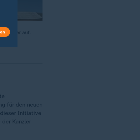
len
s Bremser auf,
iese.
te
ng für den neuen
ieser Initiative
 der Kanzler