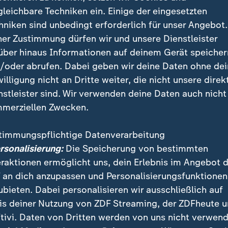
es Amazonas liegen in Brasilien, dem Gastgeber der UN-Kl
gleichbare Techniken ein. Einige der eingesetzten
tscheidend für das globale Klima, doch Abholzung und Bed
hniken sind unbedingt erforderlich für unser Angebot.
eiter.
ner Zustimmung dürfen wir und unsere Dienstleister
über hinaus Informationen auf deinem Gerät speicher
/oder abrufen. Dabei geben wir deine Daten ohne de
willigung nicht an Dritte weiter, die nicht unsere direk
nstleister sind. Wir verwenden deine Daten auch nicht
Startkapital von 25 Milliarden Dolla
merziellen Zwecken.
mit einem Startkapital von rund 25 Milliarden US-Doll
timmungspflichtige Datenverarbeitung
taaten, internationalen Institutionen und eventuell au
ersonalisierung:
Die Speicherung von bestimmten
is zu 100 Milliarden Dollar von privaten Investoren 
eraktionen ermöglicht uns, dein Erlebnis im Angebot 
will nach Lulas Ankündigung mit gutem Beispiel vora
 an dich anzupassen und Personalisierungsfunktionen
 in den Fonds einzahlen.
ubieten. Dabei personalisieren wir ausschließlich auf
is deiner Nutzung von ZDF Streaming, der ZDFheute 
tivi. Daten von Dritten werden von uns nicht verwend
t die COP der Wahrheit. Jetzt ist d