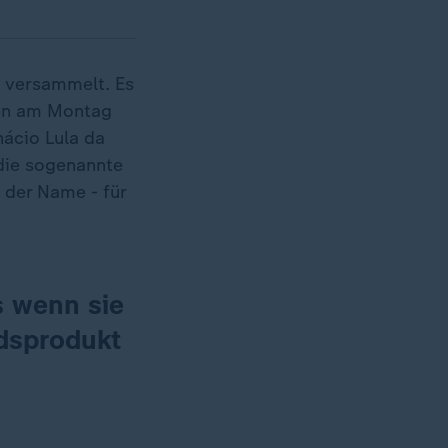
versammelt. Es
gen am Montag
nácio Lula da
 die sogenannte
o der Name - für
s wenn sie
ndsprodukt