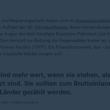
 und Regierungschefs haben sich im
Amazonasgebiet
he Auftakt der 30.
Klimakonferenz
, deren Verhandlun
n Augen der Welt kündigte Brasiliens Präsident Luiz I
ößten Vorstoß zur Rettung der Regenwälder bisher an:
Forever Facility (TFFF). Ein Finanzinstrument, das - s
 tropische Wälder sorgen soll.
ind mehr wert, wenn sie stehen, al
t sind. Sie sollten zum Bruttoinla
 Länder gezählt werden.
a Silva, Präsident Brasiliens