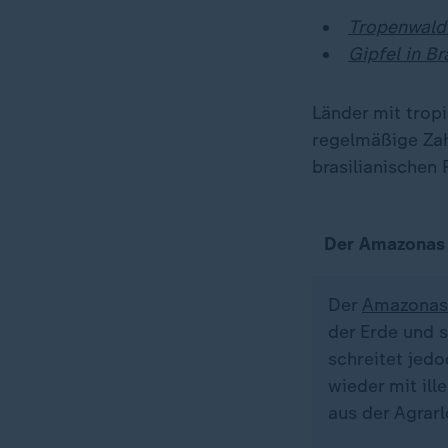
Tropenwald-
Gipfel in B
Länder mit trop
regelmäßige Zah
brasilianischen
Der Amazonas
Der
Amazonas
der Erde und s
schreitet jedo
wieder mit il
aus der Agrar