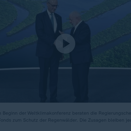
en Beginn der Weltklimakonferenz beraten die Regierungsche
Fonds zum Schutz der Regenwälder. Die Zusagen bleiben je