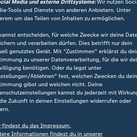
ocial Media und externe Drittsysteme:
Wir nutzen Soci
 es ernst zu meinen.
ia-Tools und Dienste von anderen Anbietern. Unter
erem um das Teilen von Inhalten zu ermöglichen.
a Silva, Präsident Brasiliens, bei der COP-Eröffnung
kannst entscheiden, für welche Zwecke wir deine Dat
ichern und verarbeiten dürfen. Dies betrifft nur dein
uell genutztes Gerät. Mit "Zustimmen" erklärst du dei
timmung zu unserer Datenverarbeitung, für die wir de
willigung benötigen. Oder du legst unter
nstellungen/Ablehnen" fest, welchen Zwecken du dei
timmung gibst und welchen nicht. Deine
enschutzeinstellungen kannst du jederzeit mit Wirkun
 die Zukunft in deinen Einstellungen widerrufen oder
ern.
r findest du das Impressum.
tere Informationen findest du in unserer