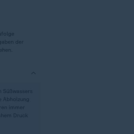
ufolge
gaben der
ehen.
en Süßwassers
ie Abholzung
hren immer
schem Druck