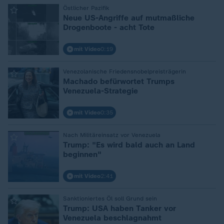
:
Östlicher Pazifik
Neue US-Angriffe auf mutmaßliche
Drogenboote - acht Tote
mit Video
0:19
:
Venezolanische Friedensnobelpreisträgerin
Machado befürwortet Trumps
Venezuela-Strategie
mit Video
0:35
:
Nach Militäreinsatz vor Venezuela
Trump: "Es wird bald auch an Land
beginnen"
mit Video
2:41
:
Sanktioniertes Öl soll Grund sein
Trump: USA haben Tanker vor
Venezuela beschlagnahmt