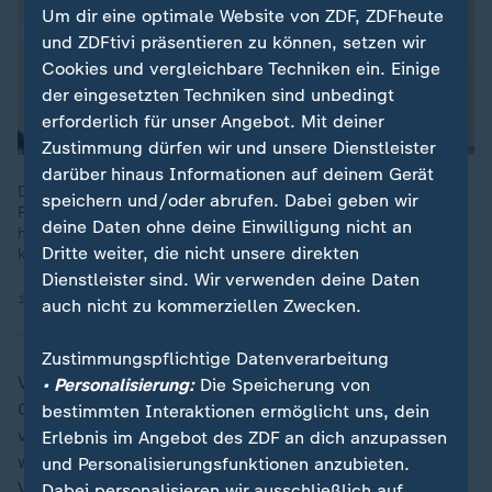
Um dir eine optimale Website von ZDF, ZDFheute
und ZDFtivi präsentieren zu können, setzen wir
Cookies und vergleichbare Techniken ein. Einige
der eingesetzten Techniken sind unbedingt
erforderlich für unser Angebot. Mit deiner
Zustimmung dürfen wir und unsere Dienstleister
darüber hinaus Informationen auf deinem Gerät
Die venezolanische Oppositionspolitikerin und
speichern und/oder abrufen. Dabei geben wir
Friedensnobelpreisträgerin María Machado unterstützt das
deine Daten ohne deine Einwilligung nicht an
harte US-Vorgehen gegen das Maduro-Regime. Völkerrechtler
Dritte weiter, die nicht unsere direkten
kritisieren Maßnahmen als illegal.
Dienstleister sind. Wir verwenden deine Daten
15.12.2025 | 0:35 min
auch nicht zu kommerziellen Zwecken.
Zustimmungspflichtige Datenverarbeitung
Venezuela habe mittlerweile neue Märkte erschlossen,
• Personalisierung:
Die Speicherung von
China sei "ein zentraler Empfänger von
bestimmten Interaktionen ermöglicht uns, dein
venezolanischem Öl", erläutert Maihold. Trump wolle
Erlebnis im Angebot des ZDF an dich anzupassen
wiederherstellen, "was früher üblich war":
und Personalisierungsfunktionen anzubieten.
Venezolanisches Öl solle wieder in die USA exportiert
Dabei personalisieren wir ausschließlich auf