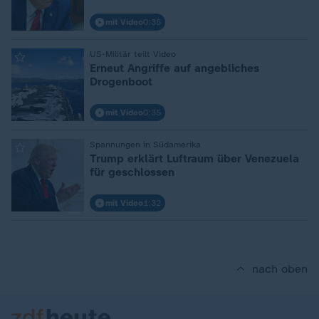
mit Video
0:35
:
US-Militär teilt Video
Erneut Angriffe auf angebliches
Drogenboot
mit Video
0:35
:
Spannungen in Südamerika
Trump erklärt Luftraum über Venezuela
für geschlossen
mit Video
1:32
nach oben