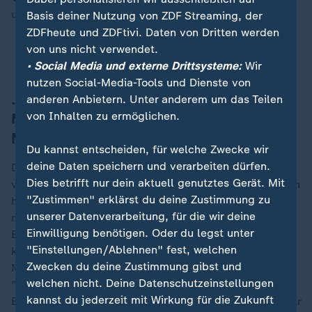
und dort auch raffiniert werden.
Basis deiner Nutzung von ZDF Streaming, der
ZDFheute und ZDFtivi. Daten von Dritten werden
von uns nicht verwendet.
Was hat Trump in Venezuela vor?
• Social Media und externe Drittsysteme:
Wir
nutzen Social-Media-Tools und Dienste von
… der Lage im Land und den
anderen Anbietern. Unter anderem um das Teilen
von Inhalten zu ermöglichen.
Machtverhältnissen um Präsident
Maduro
Du kannst entscheiden, für welche Zwecke wir
deine Daten speichern und verarbeiten dürfen.
Die wirtschaftliche Krise habe sich dramatisch
Dies betrifft nur dein aktuell genutztes Gerät. Mit
verschärft, schildert Maihold. "Acht Millionen Personen
"Zustimmen" erklärst du deine Zustimmung zu
haben das Land verlassen und sind ins Ausland
unserer Datenverarbeitung, für die wir deine
migriert und die Überlebensbedingungen der
Einwilligung benötigen. Oder du legst unter
Bevölkerung sind wirklich sehr schwierig und
"Einstellungen/Ablehnen" fest, welchen
katastrophal", sagt er. Die Unterstützung für Präsident
Zwecken du deine Zustimmung gibst und
Maduro sei stark gesunken, seine Wiederwahl 2024
welchen nicht. Deine Datenschutzeinstellungen
"nur durch massiven Wahlbetrug" möglich gewesen.
kannst du jederzeit mit Wirkung für die Zukunft
Eine innere Spaltung des Regimes erkennt der Forscher