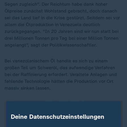
Segen zugleich". Der Reichtum habe dank hoher
Ölpreise zunächst Wohlstand gebracht, doch danach
sei das Land tief in die Krise gestürzt. Seitdem sei vor
allem die Ölproduktion in Venezuela deutlich
zurückgegangen. "In 20 Jahren sind wir nun statt bei
drei Millionen Tonnen pro Tag bei einer Million Tonnen
angelangt", sagt der Politikwissenschaftler.
Bei venezolanischem Öl handle es sich zu einem
großen Teil um Schweröl, das aufwendige Verfahren
bei der Raffinierung erfordert. Veraltete Anlagen und
fehlende Technologie hätten die Produktion vor Ort
massiv sinken lassen.
Deine Datenschutzeinstellungen