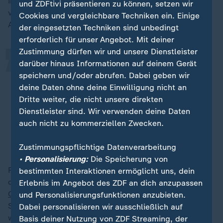
„
in Richtung Datenschutz und Individualschutz
und ZDFtivi präsentieren zu können, setzen wir
verschoben worden. Für eine effektive deutsche
Cookies und vergleichbare Techniken ein. Einige
Aufklärungsarbeit brauche es mehr:
der eingesetzten Techniken sind unbedingt
erforderlich für unser Angebot. Mit deiner
Zustimmung dürfen wir und unsere Dienstleister
Dafür brauche ich aber die
darüber hinaus Informationen auf deinem Gerät
speichern und/oder abrufen. Dabei geben wir
Möglichkeit, KI einzusetzen, die
deine Daten ohne deine Einwilligung nicht an
Möglichkeiten, Massendaten und
Dritte weiter, die nicht unsere direkten
Verbindungsdaten auswerten zu
Dienstleister sind. Wir verwenden deine Daten
können.
auch nicht zu kommerziellen Zwecken.
Hans-Jakob Schindler, Sicherheitsexperte
Zustimmungspflichtige Datenverarbeitung
• Personalisierung:
Die Speicherung von
Rechtsgrundlagen bestünden jedoch nur im Ansatz für
bestimmten Interaktionen ermöglicht uns, dein
die deutschen Sicherheitsbehörden. Mit Blick auf die
Erlebnis im Angebot des ZDF an dich anzupassen
Cyber- und Internetaufklärung
seien die deutschen
und Personalisierungsfunktionen anzubieten.
Sicherheitsdienste im europäischen Vergleich die am
Dabei personalisieren wir ausschließlich auf
weitesten beschränkten - mit Ausnahme von
Basis deiner Nutzung von ZDF Streaming, der