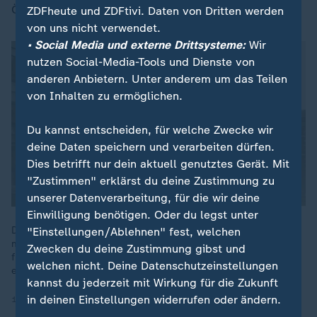
Österreich.
ZDFheute und ZDFtivi. Daten von Dritten werden
von uns nicht verwendet.
• Social Media und externe Drittsysteme:
Wir
nutzen Social-Media-Tools und Dienste von
anderen Anbietern. Unter anderem um das Teilen
von Inhalten zu ermöglichen.
Dieses Video existiert nicht (mehr).
Du kannst entscheiden, für welche Zwecke wir
deine Daten speichern und verarbeiten dürfen.
Dies betrifft nur dein aktuell genutztes Gerät. Mit
"Zustimmen" erklärst du deine Zustimmung zu
unserer Datenverarbeitung, für die wir deine
Einwilligung benötigen. Oder du legst unter
Die Bundesanwaltschaft hat im Mai drei Ukrainer wegen
"Einstellungen/Ablehnen" fest, welchen
mutmaßlicher Agententätigkeit festnehmen lassen. Die Spur
Zwecken du deine Zustimmung gibst und
führt offenbar nach Moskau. Geheimdienst-Experte Schindler
welchen nicht. Deine Datenschutzeinstellungen
erklärt, warum.
kannst du jederzeit mit Wirkung für die Zukunft
in deinen Einstellungen widerrufen oder ändern.
14.05.2025