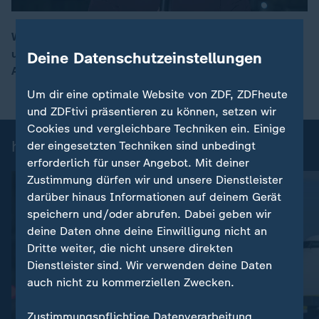
Wieder erschüttert ein Korruptionsskandal die Ukraine
und setzt Präsident Selenskyj zunehmend unter Druck.
Deine Datenschutzeinstellungen
00:17
Alica Jung berichtet.
Um dir eine optimale Website von ZDF, ZDFheute
und ZDFtivi präsentieren zu können, setzen wir
Cookies und vergleichbare Techniken ein. Einige
heute 19:00 Uhr: Einzelbeiträge
der eingesetzten Techniken sind unbedingt
erforderlich für unser Angebot. Mit deiner
Zustimmung dürfen wir und unsere Dienstleister
darüber hinaus Informationen auf deinem Gerät
speichern und/oder abrufen. Dabei geben wir
deine Daten ohne deine Einwilligung nicht an
Dritte weiter, die nicht unsere direkten
Dienstleister sind. Wir verwenden deine Daten
auch nicht zu kommerziellen Zwecken.
:
Nachrichten | heute 19:00 Uhr
Zustimmungspflichtige Datenverarbeitung