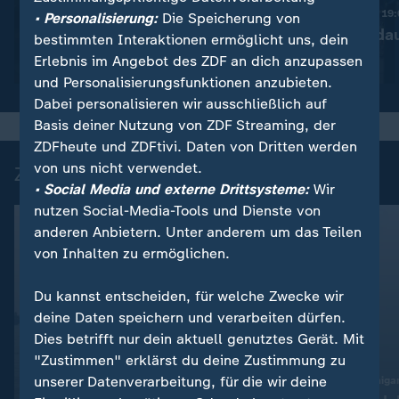
Diskussion um bessere
Nachrichten | heute 19
• Personalisierung:
Die Speicherung von
Drohnenabwehr
Ermittlungen da
bestimmten Interaktionen ermöglicht uns, dein
Erlebnis im Angebot des ZDF an dich anzupassen
Video
1:53
Video
1:37
und Personalisierungsfunktionen anzubieten.
Dabei personalisieren wir ausschließlich auf
Basis deiner Nutzung von ZDF Streaming, der
ZDFheute und ZDFtivi. Daten von Dritten werden
von uns nicht verwendet.
Zuletzt auf ZDFheute veröffentlicht
• Social Media und externe Drittsysteme:
Wir
nutzen Social-Media-Tools und Dienste von
anderen Anbietern. Unter anderem um das Teilen
von Inhalten zu ermöglichen.
Du kannst entscheiden, für welche Zwecke wir
deine Daten speichern und verarbeiten dürfen.
Dies betrifft nur dein aktuell genutztes Gerät. Mit
"Zustimmen" erklärst du deine Zustimmung zu
unserer Datenverarbeitung, für die wir deine
US-Midterms in Michiga
Liveblog