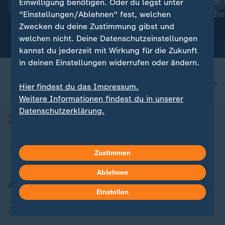
Abdul El-Sayed:
Einwilligung benötigen. Oder du legst unter
:
Aktuelle Entwicklungen
Hoffnung für die
"Einstellungen/Ablehnen" fest, welchen
Iran-Krieg und Nahost-
Zwecken du deine Zustimmung gibst und
Konflikt: Alle Nachrichten im
mit Video
1:05
welchen nicht. Deine Datenschutzeinstellungen
Liveblog
kannst du jederzeit mit Wirkung für die Zukunft
in deinen Einstellungen widerrufen oder ändern.
nach oben
Hier findest du das Impressum.
Weitere Informationen findest du in unserer
Datenschutzerklärung.
Zustimmen
Ablehnen
Aktuell bei ZDFheute
Einstellen
Zuletzt veröffentlicht