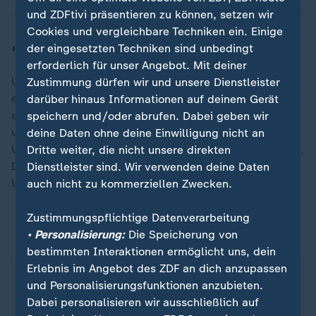
und ZDFtivi präsentieren zu können, setzen wir
Cookies und vergleichbare Techniken ein. Einige
der eingesetzten Techniken sind unbedingt
"Neue transatlantische Normalität"
erforderlich für unser Angebot. Mit deiner
US-Präsident
Donald Trump
hatte sich dazu bereit
Zustimmung dürfen wir und unsere Dienstleister
erklärt, europäische Friedenstruppen aus der Luft
darüber hinaus Informationen auf deinem Gerät
abzusichern. Insbesondere Deutschland, Frankreich
speichern und/oder abrufen. Dabei geben wir
und Großbritannien sollten Bodentruppen in die
deine Daten ohne deine Einwilligung nicht an
Ukraine entsenden, sagte er dem US-Sender Fox News.
Dritte weiter, die nicht unsere direkten
Den Einsatz von amerikanischen Bodentruppen in der
Dienstleister sind. Wir verwenden deine Daten
Ukraine schloss Trump aus.
auch nicht zu kommerziellen Zwecken.
Zustimmungspflichtige Datenverarbeitung
• Personalisierung:
Die Speicherung von
Wolfgang Ischinger ...
bestimmten Interaktionen ermöglicht uns, dein
Erlebnis im Angebot des ZDF an dich anzupassen
und Personalisierungsfunktionen anzubieten.
Dabei personalisieren wir ausschließlich auf