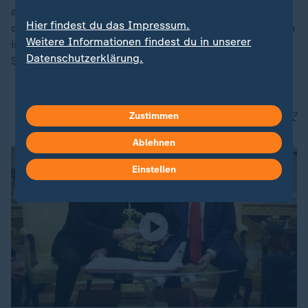
auf russischer Seite. Mit anderen Worten: Wir sind auf
Hier findest du das Impressum.
dem Weg vom Krieg zum Frieden weder in Alaska noch
Weitere Informationen findest du in unserer
in Washington wirklich einen konkreten wesentlichen
Datenschutzerklärung.
Schritt vorwärts gekommen."
Diplomatie first: Garantien, Truppen, Partner
Sicherheit für die Ukraine: Wie kann das aussehen?
Zustimmen
Ablehnen
Einstellen