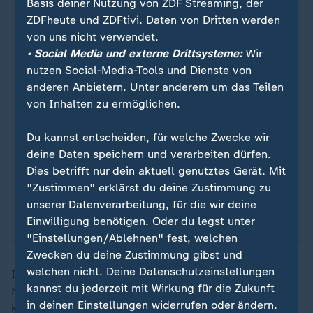
Basis deiner Nutzung von ZDF Streaming, der
ZDFheute und ZDFtivi. Daten von Dritten werden
von uns nicht verwendet.
• Social Media und externe Drittsysteme:
Wir
nutzen Social-Media-Tools und Dienste von
anderen Anbietern. Unter anderem um das Teilen
von Inhalten zu ermöglichen.
Quelle: Kay Nietfeld/dpa/Archivbild
Du kannst entscheiden, für welche Zwecke wir
deine Daten speichern und verarbeiten dürfen.
... ist Vorsitzender der Münchner
Dies betrifft nur dein aktuell genutztes Gerät. Mit
Sicherheitskonferenz. Zuvor arbeitete Ischinger als
"Zustimmen" erklärst du deine Zustimmung zu
Staatssekretär im Auswärtigen Amt und deutscher
unserer Datenverarbeitung, für die wir deine
Botschafter in Washington und London.
Einwilligung benötigen. Oder du legst unter
"Einstellungen/Ablehnen" fest, welchen
Zwecken du deine Zustimmung gibst und
welchen nicht. Deine Datenschutzeinstellungen
Insgesamt sehe er eine "neue transatlantische
kannst du jederzeit mit Wirkung für die Zukunft
Normalität", sagte Ischinger im ZDF. "Aber ich sehe
in deinen Einstellungen widerrufen oder ändern.
kein einziges Indiz für eine Konzessionsbereitschaft