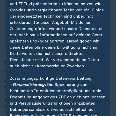
und ZDFtivi präsentieren zu können, setzen wir
Zu den G20- Ländern gehören
Argentinien
,
Cookies und vergleichbare Techniken ein. Einige
Australien,
Brasilien
, Kanada,
China
,
Frankreich
,
der eingesetzten Techniken sind unbedingt
Deutschland
,
Indien
, Indonesien,
Italien
,
Japan
,
erforderlich für unser Angebot. Mit deiner
Mexiko,
Russland
, Saudi-Arabien,
Südafrika
,
Zustimmung dürfen wir und unsere Dienstleister
Südkorea, die
Türkei
,
Großbritannien
und die
USA
darüber hinaus Informationen auf deinem Gerät
sowie die EU und die AU.
speichern und/oder abrufen. Dabei geben wir
deine Daten ohne deine Einwilligung nicht an
Dritte weiter, die nicht unsere direkten
Dienstleister sind. Wir verwenden deine Daten
Trump droht mit Boykott des G20-
auch nicht zu kommerziellen Zwecken.
Treffens
Zustimmungspflichtige Datenverarbeitung
Bundeskanzler
Friedrich Merz
(CDU) plant, an dem
• Personalisierung:
Die Speicherung von
Treffen am 22. und 23. November
bestimmten Interaktionen ermöglicht uns, dein
teilzunehmen. Russlands Präsident Wladimir Putin
Erlebnis im Angebot des ZDF an dich anzupassen
schickt dagegen den stellvertretenden Leiter der
und Personalisierungsfunktionen anzubieten.
Präsidialverwaltung, Maxim Oreschkin.
Dabei personalisieren wir ausschließlich auf
Basis deiner Nutzung von ZDF Streaming, der