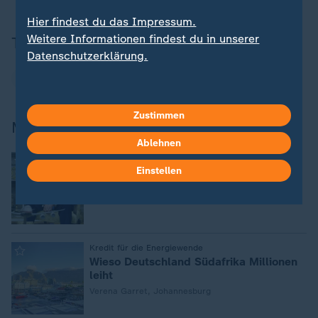
Hier findest du das Impressum.
Weitere Informationen findest du in unserer
Themen
Datenschutzerklärung.
China
Xi Jinping
Südafrika
Zustimmen
Mehr zum G20-Gipfel
Ablehnen
:
Treffen im November
Einstellen
G20-Gipfel: Trump droht Südafrika mit
Boykott
:
Kredit für die Energiewende
Wieso Deutschland Südafrika Millionen
leiht
Verena Garret, Johannesburg