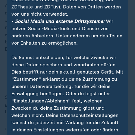
Auch US-Präsident Donald Trump hat seine Teilnahme
ZDFheute und ZDFtivi. Daten von Dritten werden
abgesagt und wollte sich eigentlich von Vizepräsident
von uns nicht verwendet.
JD Vance vertreten lassen. Kürzlich drohte er jedoch
• Social Media und externe Drittsysteme:
Wir
mit einem Boykott des Gipfels - weil in
Südafrika
nutzen Social-Media-Tools und Dienste von
weiße Bauern getötet und ihr Land illegal
anderen Anbietern. Unter anderem um das Teilen
beschlagnahmt würden, wie Trump behauptete.
von Inhalten zu ermöglichen.
Beweise legte er dafür nicht vor.
Du kannst entscheiden, für welche Zwecke wir
deine Daten speichern und verarbeiten dürfen.
G20-Gipfel: Trump droht Südafrika mit Boykott
Dies betrifft nur dein aktuell genutztes Gerät. Mit
Südafrika im Handelsstreit: Aufgewacht ohne
"Zustimmen" erklärst du deine Zustimmung zu
Deal, mit Zöllen
unserer Datenverarbeitung, für die wir deine
Einwilligung benötigen. Oder du legst unter
Südafrika hat von Dezember 2024 bis November 2025
"Einstellungen/Ablehnen" fest, welchen
die G20-Präsidentschaft inne
. Anschließend sollen die
Zwecken du deine Zustimmung gibst und
USA den Vorsitz übernehmen.
welchen nicht. Deine Datenschutzeinstellungen
kannst du jederzeit mit Wirkung für die Zukunft
in deinen Einstellungen widerrufen oder ändern.
Quelle:
dpa