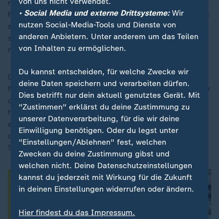
von uns nicht verwendet.
nächsten G20-Gipfels im US-amerikanischen Miami in
• Social Media und externe Drittsysteme:
Wir
Florida freue. Nach seinen früheren Angaben soll eines
nutzen Social-Media-Tools und Dienste von
seiner Golfresorts Ausrichtungsort des Gipfels
anderen Anbietern. Unter anderem um das Teilen
sein. Der US-Präsident hatte damals versichert, dass
von Inhalten zu ermöglichen.
man damit kein Geld verdiene.
Du kannst entscheiden, für welche Zwecke wir
Die Luxusanlage Doral bei Miami liege ganz in der
deine Daten speichern und verarbeiten dürfen.
Nähe eines Flughafens und sei "die beste Location" für
Dies betrifft nur dein aktuell genutztes Gerät. Mit
den Gipfel im Dezember 2026. Die "Washington Post"
"Zustimmen" erklärst du deine Zustimmung zu
hatte damals berichtet, dass Trump bereits in seiner
unserer Datenverarbeitung, für die wir deine
ersten Amtszeit geplant haben soll, einen G7-Gipfel
Einwilligung benötigen. Oder du legst unter
dort auszurichten - es hatte aber Kritik von vielen
"Einstellungen/Ablehnen" fest, welchen
Seiten gegeben.
Zwecken du deine Zustimmung gibst und
welchen nicht. Deine Datenschutzeinstellungen
kannst du jederzeit mit Wirkung für die Zukunft
in deinen Einstellungen widerrufen oder ändern.
Hier findest du das Impressum.