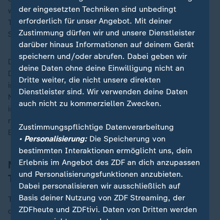
der eingesetzten Techniken sind unbedingt
wies den Vorwurf zurück. Fachleute widersprechen
erforderlich für unser Angebot. Mit deiner
Trumps Darstellung eines angeblichen Völkermords in
Zustimmung dürfen wir und unsere Dienstleister
Südafrika.
darüber hinaus Informationen auf deinem Gerät
speichern und/oder abrufen. Dabei geben wir
Der US-Präsident beklagt immer wieder eine
deine Daten ohne deine Einwilligung nicht an
Diskriminierung weißer Minderheiten in Südafrika,
Dritte weiter, die nicht unsere direkten
insbesondere der sogenannten Afrikaaner, die
Dienstleister sind. Wir verwenden deine Daten
Nachfahren niederländischer Siedler sind. Sie führten
auch nicht zu kommerziellen Zwecken.
in Südafrika bis Anfang der 1990er Jahre das
rassistische Apartheid-Regime an, das die schwarze
Zustimmungspflichtige Datenverarbeitung
Bevölkerungsmehrheit systematisch diskriminierte.
• Personalisierung:
Die Speicherung von
bestimmten Interaktionen ermöglicht uns, dein
Erlebnis im Angebot des ZDF an dich anzupassen
Nächster G20-Gipfel wohl in Miami –
und Personalisierungsfunktionen anzubieten.
Trumps Resort im Gespräch
Dabei personalisieren wir ausschließlich auf
Basis deiner Nutzung von ZDF Streaming, der
Trump beendete seinen Post auf Truth Social damit,
ZDFheute und ZDFtivi. Daten von Dritten werden
dass er sich auf seine Rolle als Gastgeber des