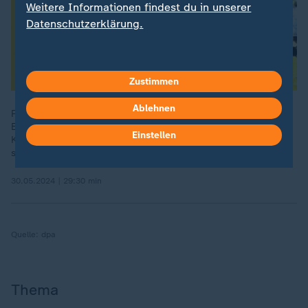
Weitere Informationen findest du in unserer
Datenschutzerklärung.
Zustimmen
Ablehnen
Für Südafrika ist 2024 ein Schicksalsjahr: 30 Jahre nach dem
Ende der Apartheid stehen wegweisende Wahlen an. ZDF-
Einstellen
Korrespondentin Verena Garrett zeigt, wie es um das Land
steht.
30.05.2024 | 29:30 min
Quelle:
dpa
Thema