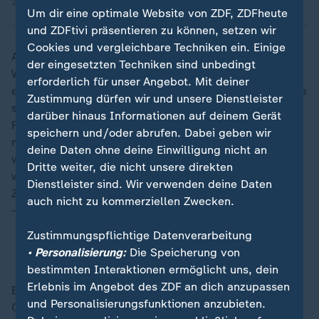
21.08.2025 | 2:17 min
Um dir eine optimale Website von ZDF, ZDFheute
und ZDFtivi präsentieren zu können, setzen wir
Cookies und vergleichbare Techniken ein. Einige
Aber auch für eine mögliche Friedenssicherung spielen
der eingesetzten Techniken sind unbedingt
Waffen eine wichtige Rolle. Neben möglichen
erforderlich für unser Angebot. Mit deiner
europäischen Truppen wird auch diskutiert, die Ukraine
Zustimmung dürfen wir und unsere Dienstleister
so weit aufzurüsten, dass ein erneuter Angriff
darüber hinaus Informationen auf deinem Gerät
Russlands unwahrscheinlicher wird. Vor allem, wenn
speichern und/oder abrufen. Dabei geben wir
nicht genug europäische Truppen zusammengestellt
deine Daten ohne deine Einwilligung nicht an
werden könnten, würden die Waffenlieferungen noch
Dritte weiter, die nicht unsere direkten
wichtiger. Als sinnvoll wird von vielen ein
Dienstleister sind. Wir verwenden deine Daten
Zusammenspiel aus beidem - Truppen und Aufrüstung
auch nicht zu kommerziellen Zwecken.
- beschrieben.
Zustimmungspflichtige Datenverarbeitung
USA genehmigen Waffenverkauf an Ukraine
• Personalisierung:
Die Speicherung von
bestimmten Interaktionen ermöglicht uns, dein
Erlebnis im Angebot des ZDF an dich anzupassen
Eine weitere Überlegung ist, dass Europa einen
und Personalisierungsfunktionen anzubieten.
Großteil der Waffen in den USA einkauft, um diese an