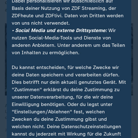
Dabei personalisieren wir ausschließlich auf
die Ukraine zu liefern. Das Ziel ist, so die USA weiter
Basis deiner Nutzung von ZDF Streaming, der
an Bord zu halten.
ZDFheute und ZDFtivi. Daten von Dritten werden
von uns nicht verwendet.
• Social Media und externe Drittsysteme:
Wir
nutzen Social-Media-Tools und Dienste von
anderen Anbietern. Unter anderem um das Teilen
von Inhalten zu ermöglichen.
Du kannst entscheiden, für welche Zwecke wir
deine Daten speichern und verarbeiten dürfen.
Dies betrifft nur dein aktuell genutztes Gerät. Mit
"Zustimmen" erklärst du deine Zustimmung zu
unserer Datenverarbeitung, für die wir deine
Einwilligung benötigen. Oder du legst unter
Armeechefs der NATO-Staaten beraten über die Lage in der
"Einstellungen/Ablehnen" fest, welchen
Ukraine. Ein zentrales Thema sind die Sicherheitsgarantien für
die Ukraine.
Zwecken du deine Zustimmung gibst und
welchen nicht. Deine Datenschutzeinstellungen
20.08.2025 | 1:38 min
kannst du jederzeit mit Wirkung für die Zukunft