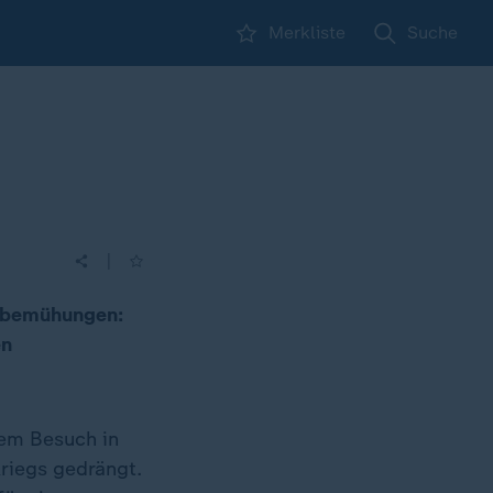
Merkliste
Suche
|
nsbemühungen:
en
rem Besuch in
Kriegs gedrängt.