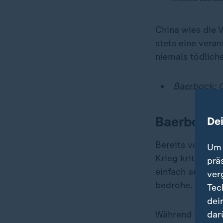
China wies die 
stets eine vera
niemals tödlich
Baerbock: C
Baerbock: 
De
Bereits vor ihr
Um 
Krieg kritisiert
prä
einfach ausblen
ver
bedrohe.
Tec
dei
dar
Während westlic