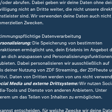
/oder abrufen. Dabei geben wir deine Daten ohne de
ischen Angriffskriegs gegen die Ukraine vorwerfen, 
willigung nicht an Dritte weiter, die nicht unsere direk
u sein. Baerbock sagte in Peking, sie habe ihrem chin
nstleister sind. Wir verwenden deine Daten auch nicht
Sinne viele Fragen gestellt". Mit Blick auf ein Zitat d
merziellen Zwecken.
n Menschenrechtsaktivisten Desmond Tutu sagte sie:
timmungspflichtige Datenverarbeitung
on Desmond Tutu sagte, in Zeiten v
ersonalisierung:
Die Speicherung von bestimmten
eraktionen ermöglicht uns, dein Erlebnis im Angebot 
n und Opfern, bedeutet Neutralität 
 an dich anzupassen und Personalisierungsfunktionen
an unterstützt den Aggressor.
ubieten. Dabei personalisieren wir ausschließlich auf
is deiner Nutzung von ZDF Streaming, der ZDFheute 
k, Bundesaußenministerin
tivi. Daten von Dritten werden von uns nicht verwend
ocial Media und externe Drittsysteme:
Wir nutzen Soci
ordert mehr "Fair Play" bei Wirtscha
ia-Tools und Dienste von anderen Anbietern. Unter
erem um das Teilen von Inhalten zu ermöglichen.
 außerdem angesichts drohender Handelsstreitigkei
U
auf chinesische
E-Autos
über die Wirtschaftsbezieh
kannst entscheiden, für welche Zwecke wir deine Dat