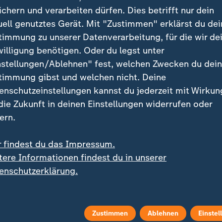
d drittgrößten Volkswirtschaft der Welt. Deutschland
ichern und verarbeiten dürfen. Dies betrifft nur dein
h ähnliche Interessen, aber das funktioniere nur, wenn 
uell genutztes Gerät. Mit "Zustimmen" erklärst du dei
sagte sie und betonte:
timmung zu unserer Datenverarbeitung, für die wir de
willigung benötigen. Oder du legst unter
nstellungen/Ablehnen" fest, welchen Zwecken du dei
en Fair Play statt Foulspiel.
timmung gibst und welchen nicht. Deine
enschutzeinstellungen kannst du jederzeit mit Wirkun
k, Bundesaußenministerin
 die Zukunft in deinen Einstellungen widerrufen oder
ern.
e sich nicht von China entkoppeln, "aber wir sind auc
enn also jetzt hochsubventionierte E-Autos auf den 
r findest du das Impressum.
n, dann müssen wir darauf reagieren." Es gehe um f
tere Informationen findest du in unserer
r auch um den Schutz europäischer und deutscher Arb
enschutzerklärung.
 Wettbewerbsverzerrung durch Subventionen vor und 
lle auf chinesische E-Autos
. China prüft Gegenmaßn
sche Autobauer betroffen sein könnten.
Zustimmen
Ablehnen
Einstel