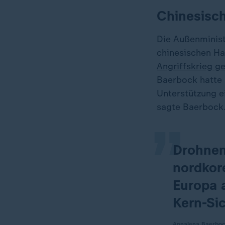
Chinesisc
Die Außenminist
chinesischen Ha
Angriffskrieg g
„
Baerbock hatte 
Unterstützung ei
sagte Baerbock
Drohnen
nordkor
Europa 
Kern-Sic
Annalena Baerboc