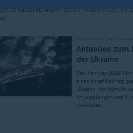
en zu Russlands Angriff auf die Ukraine finden Sie je
g:
Russland greift die Ukraine 
:
Aktuelles zum 
der Ukraine
Seit Februar 2022 führ
einen Angriffskrieg ge
Ukraine, die Kämpfe da
Entwicklungen und Uk
Liveticker.