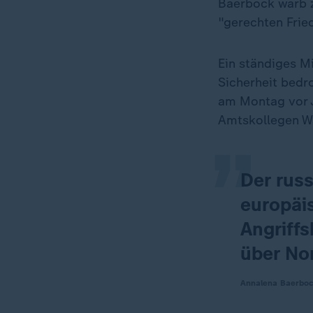
Baerbock warb 
"gerechten Frie
Ein ständiges Mi
„
Sicherheit bedr
am Montag vor J
Amtskollegen W
Der russ
europäi
Angriffs
über No
Annalena Baerboc