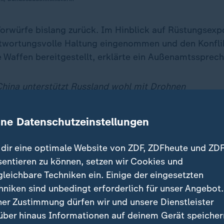
Vorwürfe bislang zurück. Im Hinblick auf Rüstungsexp
ntwortungsvolle Haltung eingenommen und den Konfli
e Waffen bereitgestellt, erklärte ein Außenamtssprech
hina unterstützt Russland wohl mit Drohnen
"Neutralität" unterstützt den Aggre
ine Datenschutzeinstellungen
em Abflug hatte Baerbock China für die Rolle des Land
dir eine optimale Website von ZDF, ZDFheute und ZDF
. Die Bundesregierung könne in ihren Beziehungen zu C
sentieren zu können, setzen wir Cookies und
den", dass
Russland
den Frieden in Deutschland "ganz
gleichbare Techniken ein. Einige der eingesetzten
hniken sind unbedingt erforderlich für unser Angebot.
ner Zustimmung dürfen wir und unsere Dienstleister
über hinaus Informationen auf deinem Gerät speicher
he Staaten China eine Unterstützung des im Februar