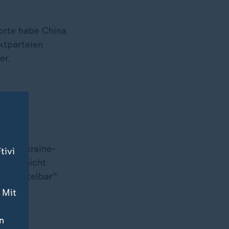
orte habe China
ktparteien
er.
ssor
s im Ukraine-
tivi
hina "nicht
 unmittelbar"
 Mit
n
 2022