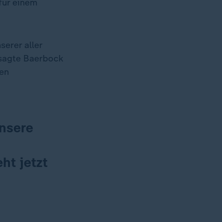
für einem
serer aller
 sagte Baerbock
hen
unsere
ht jetzt