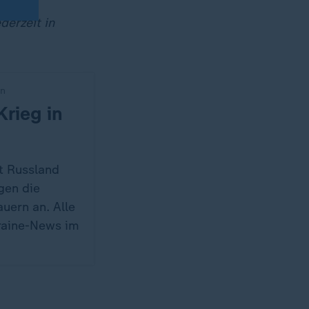
derzeit in
an
Krieg in
t Russland
gen die
uern an. Alle
raine-News im