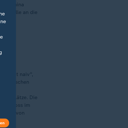
 und China
sich alle an die
ne
ine
ne
g
h nicht naiv",
europäischen
airen
eitsplätze. Die
beschloss im
ahmen, von
len