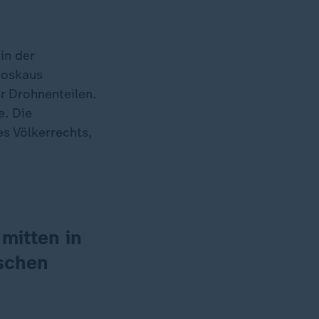
in der
Moskaus
r Drohnenteilen.
e. Die
es Völkerrechts,
mitten in
ischen