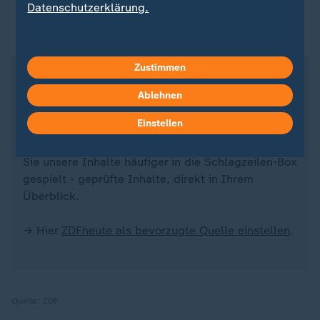
Datenschutzerklärung.
Unser Nachrichtenangebot - jetzt als bevorzugte
Quelle bei Google
Zustimmen
Wer bei Google etwas sucht, bekommt neben den
Suchergebnissen auch eine Box mit Schlagzeilen
Ablehnen
angezeigt.
Einstellen
Mit ZDFheute als hinterlegter Quelle bekommen
Sie unsere Inhalte häufiger in die Schlagzeilen-Box
gespielt - geprüfte Inhalte, direkt in Ihrem
Überblick.
→ Hier
ZDFheute als bevorzugte Quelle einstellen
.
Quelle:
ZDF