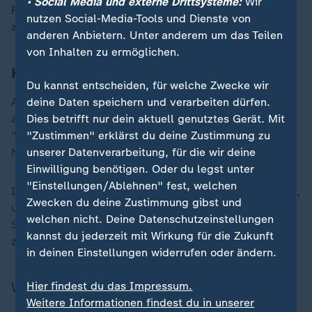
• Social Media und externe Drittsysteme:
Wir
Festspielen, bevor er sich dem Kino und Fernsehen
nutzen Social-Media-Tools und Dienste von
zuwandte.
anderen Anbietern. Unter anderem um das Teilen
von Inhalten zu ermöglichen.
Kinorolle in "Schindlers Liste"
Du kannst entscheiden, für welche Zwecke wir
deine Daten speichern und verarbeiten dürfen.
Alexander Helds Rollen decken ein breites Spektrum
Dies betrifft nur dein aktuell genutztes Gerät. Mit
ab: vom internationalen Kino in Steven Spielbergs
"Zustimmen" erklärst du deine Zustimmung zu
"Schindlers Liste" bis zu zahlreichen Haupt- und
unserer Datenverarbeitung, für die wir deine
Nebenrollen im deutschen Fernsehen.
Einwilligung benötigen. Oder du legst unter
"Einstellungen/Ablehnen" fest, welchen
Im ZDF war er in vielen verschiedenen Rollen zu sehen,
Zwecken du deine Zustimmung gibst und
unter anderem in den Event-Mehrteilern "Tannbach -
welchen nicht. Deine Datenschutzeinstellungen
Schicksal eines Dorfes" und "Unterleuten - Das
kannst du jederzeit mit Wirkung für die Zukunft
zerrissene Dorf".
in deinen Einstellungen widerrufen oder ändern.
Wichtiger Hinweis in eigener Sache
Hier findest du das Impressum.
Weitere Informationen findest du in unserer