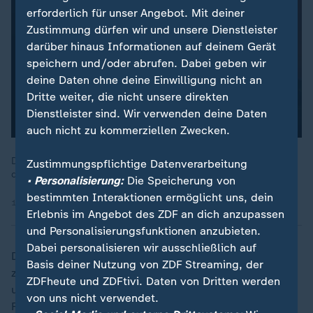
erforderlich für unser Angebot. Mit deiner
Zustimmung dürfen wir und unsere Dienstleister
darüber hinaus Informationen auf deinem Gerät
speichern und/oder abrufen. Dabei geben wir
deine Daten ohne deine Einwilligung nicht an
Dritte weiter, die nicht unsere direkten
Dienstleister sind. Wir verwenden deine Daten
auch nicht zu kommerziellen Zwecken.
Die Folge "München Mord - Das Kamel und die Blume" zeigt
Zustimmungspflichtige Datenverarbeitung
das ZDF auch am 20. Mai 2026 ab 20:15 Uhr.
• Personalisierung:
Die Speicherung von
bestimmten Interaktionen ermöglicht uns, dein
13.11.2021 | 88:31 min
Erlebnis im Angebot des ZDF an dich anzupassen
und Personalisierungsfunktionen anzubieten.
Dabei personalisieren wir ausschließlich auf
Der vielfach ausgezeichnete Schauspieler arbeitete
Basis deiner Nutzung von ZDF Streaming, der
zunächst an den großen deutschsprachigen Bühnen,
ZDFheute und ZDFtivi. Daten von Dritten werden
unter anderem den Münchner Kammerspielen, der
von uns nicht verwendet.
Freien Volksbühne Berlin und in den Salzburger