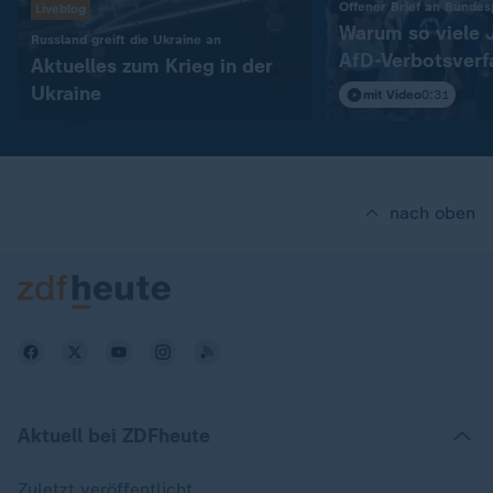
Offener Brief an Bundesp
Liveblog
Warum so viele J
:
Russland greift die Ukraine an
AfD-Verbotsverf
Aktuelles zum Krieg in der
fordern
Ukraine
mit Video
0:31
nach oben
Aktuell bei ZDFheute
Zuletzt veröffentlicht