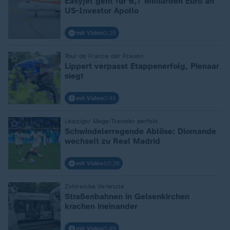
Easyjet geht für 6,7 Milliarden Euro an
US-Investor Apollo
mit Video
0:25
:
Tour de France der Frauen
Lippert verpasst Etappenerfolg, Pienaar
siegt
mit Video
0:41
:
Leipziger Mega-Transfer perfekt
Schwindelerregende Ablöse: Diomande
wechselt zu Real Madrid
mit Video
10:38
:
Zahlreiche Verletzte
Straßenbahnen in Gelsenkirchen
krachen ineinander
mit Video
0:49