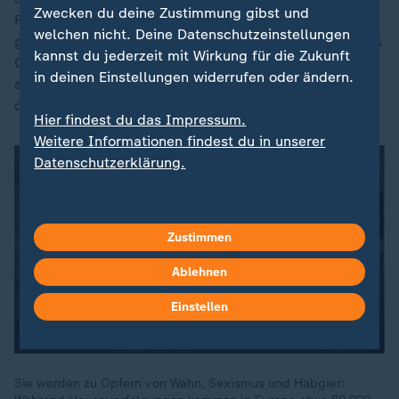
Zwecken du deine Zustimmung gibst und
Frauen zurück in ihre Dörfer zu bringen, sind
welchen nicht. Deine Datenschutzeinstellungen
größtenteils gescheitert. Mit den Bewohnern des Ortes
kannst du jederzeit mit Wirkung für die Zukunft
Gushiegu gibt es kaum Probleme. Angst vor der
in deinen Einstellungen widerrufen oder ändern.
angeblichen Hexenkraft scheint niemand zu haben,
denn dieser gelte - so der Glaube - nur im Heimatdorf.
Hier findest du das Impressum.
Weitere Informationen findest du in unserer
Datenschutzerklärung.
Zustimmen
Ablehnen
Einstellen
Sie werden zu Opfern von Wahn, Sexismus und Habgier: