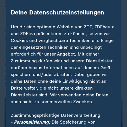
Schuld gegeben. "Die Männer und Frauen aus dem
Dorf schlugen auf mich ein, obwohl sie wussten, dass
Deine Datenschutzeinstellungen
ich schwanger war."
Um dir eine optimale Website von ZDF, ZDFheute
Sie floh vor gut zwölf Jahren, das Baby kam im einem
und ZDFtivi präsentieren zu können, setzen wir
Camp im Norden des Landes zur Welt. Das Camp
Cookies und vergleichbare Techniken ein. Einige
Gushiegu wird "Camp der alten Frauen" genannt, ist in
der eingesetzten Techniken sind unbedingt
keiner Landkarte verzeichnet und schwer zu finden. In
erforderlich für unser Angebot. Mit deiner
dem Dorf mit Lehmhütten zwischen Maisfeldern und
Zustimmung dürfen wir und unsere Dienstleister
Sojaplantagen leben rund 90 Frauen und eine
darüber hinaus Informationen auf deinem Gerät
Handvoll Kinder. Die Frauen sind nicht freiwillig hier:
speichern und/oder abrufen. Dabei geben wir
Sie alle wurden als Hexen beschuldigt und aus ihren
deine Daten ohne deine Einwilligung nicht an
Dörfern vertrieben.
Dritte weiter, die nicht unsere direkten
Dienstleister sind. Wir verwenden deine Daten
auch nicht zu kommerziellen Zwecken.
Zustimmungspflichtige Datenverarbeitung
• Personalisierung:
Die Speicherung von