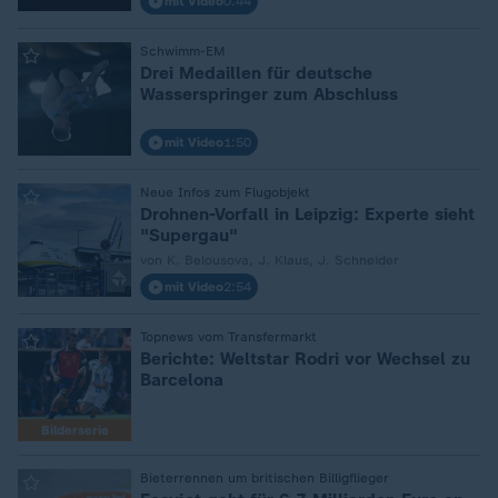
mit Video
0:44
:
Schwimm-EM
Drei Medaillen für deutsche
Wasserspringer zum Abschluss
mit Video
1:50
:
Neue Infos zum Flugobjekt
Drohnen-Vorfall in Leipzig: Experte sieht
"Supergau"
von K. Belousova, J. Klaus, J. Schneider
mit Video
2:54
:
Topnews vom Transfermarkt
Berichte: Weltstar Rodri vor Wechsel zu
Barcelona
Bilderserie
:
Bieterrennen um britischen Billigflieger