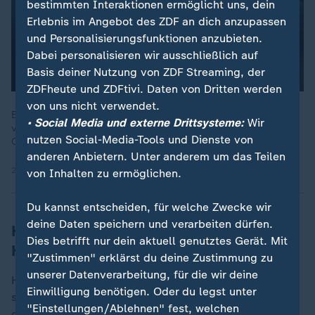
bestimmten Interaktionen ermöglicht uns, dein
Erlebnis im Angebot des ZDF an dich anzupassen
und Personalisierungsfunktionen anzubieten.
Dabei personalisieren wir ausschließlich auf
Basis deiner Nutzung von ZDF Streaming, der
ZDFheute und ZDFtivi. Daten von Dritten werden
von uns nicht verwendet.
Bis 1780 wurden etwa 50.000 Menschen in Europa als
• Social Media und externe Drittsysteme:
Wir
vermeintliche Hexen oder Hexer ermordet. Wer waren die
nutzen Social-Media-Tools und Dienste von
Opfer, wer waren die Täter?
anderen Anbietern. Unter anderem um das Teilen
29.10.2020 | 19:31 min
von Inhalten zu ermöglichen.
Du kannst entscheiden, für welche Zwecke wir
deine Daten speichern und verarbeiten dürfen.
Hexenkraft wirkt angeblich nur im
Dies betrifft nur dein aktuell genutztes Gerät. Mit
Heimatdorf
"Zustimmen" erklärst du deine Zustimmung zu
unserer Datenverarbeitung, für die wir deine
Heute steht ihr Sohn Joshua neben Nanle. Er hat in
Einwilligung benötigen. Oder du legst unter
seinem Leben nichts anderes gesehen als dieses Dorf
"Einstellungen/Ablehnen" fest, welchen
der verstoßenen Frauen. Versuche der Regierung,