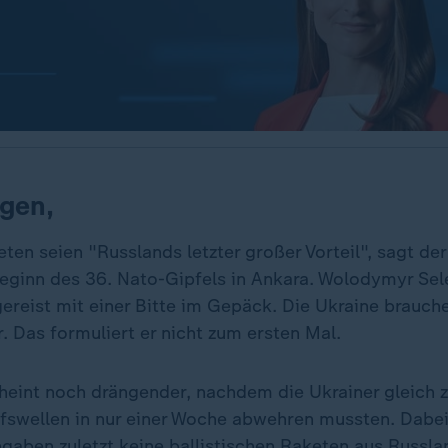
gen,
eten seien "Russlands letzter großer Vorteil", sagt der
eginn des 36. Nato-Gipfels in Ankara. Wolodymyr Sele
reist mit einer Bitte im Gepäck. Die Ukraine brauche
 Das formuliert er nicht zum ersten Mal.
cheint noch drängender, nachdem die Ukrainer gleich 
ffswellen in nur einer Woche abwehren mussten. Dabei
gaben zuletzt keine ballistischen Raketen aus Russl