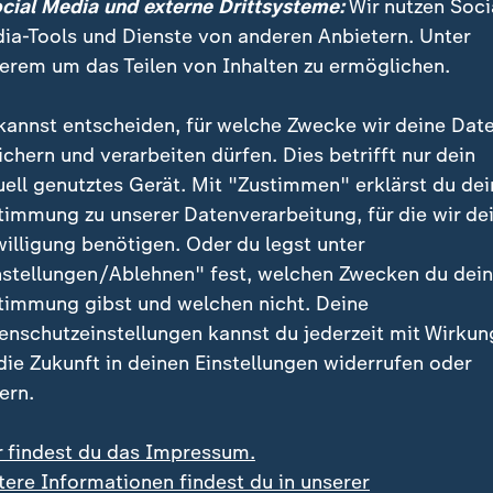
ocial Media und externe Drittsysteme:
Wir nutzen Soci
icht mehr helfen zu wollen.
ia-Tools und Dienste von anderen Anbietern. Unter
erem um das Teilen von Inhalten zu ermöglichen.
 wie schon so oft angewiesen auf die Raketenabwehr 
ir sind in der Lage, alles andere selbst zu bewältige
kannst entscheiden, für welche Zwecke wir deine Dat
idigung geht, brauchen wir die Entschlossenheit unser
ichern und verarbeiten dürfen. Dies betrifft nur dein
yj.
uell genutztes Gerät. Mit "Zustimmen" erklärst du dei
timmung zu unserer Datenverarbeitung, für die wir de
auf Sie heute Abend im Auslandsjournal,
willigung benötigen. Oder du legst unter
nstellungen/Ablehnen" fest, welchen Zwecken du dei
eratorin Auslandsjournal
timmung gibst und welchen nicht. Deine
enschutzeinstellungen kannst du jederzeit mit Wirkun
 die Zukunft in deinen Einstellungen widerrufen oder
en Osten passiert ist
ern.
 Ziele in Iran an:
Die USA haben nach eigenen Angabe
r findest du das Impressum.
an gestartet. Damit reagieren sie auf die Angriffe auf
tere Informationen findest du in unserer
us. Teheran kündigte Vergeltung an, wenig später me