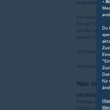
• S
angedroht hat, n
Med
and
Die Ukraine ist
Donald Trump. "W
Du 
um die Luftverte
spe
gesteht Selensk
akt
Zus
Ich freue mich 
Ein
"Ei
Alica Jung, Mod
Zus
Dat
für
Was im Nah
änd
US-Militär greift
Hie
Schläge gegen Ir
Wei
Straße von Horm