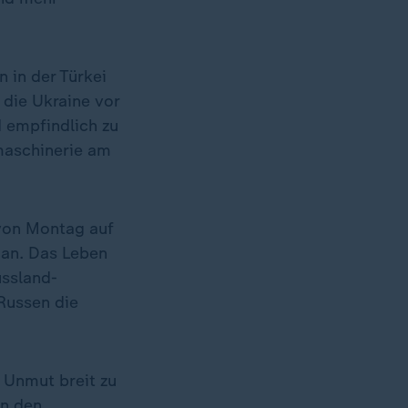
n in der Türkei
s die Ukraine vor
d empfindlich zu
smaschinerie am
von Montag auf
 an. Das Leben
ussland-
Russen die
 Unmut breit zu
in den