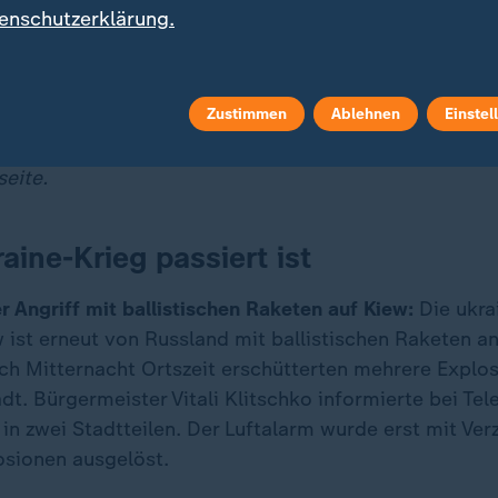
enschutzerklärung.
Kuwait und Bahrain Luftalarm. Kuwait sprach auch vo
Zustimmen
Ablehnen
Einstel
dates zur Lage und zu Reaktionen erhalten Sie jederz
og zum Angriff auf Iran
. Alle Berichte rund um
Iran
fin
eite.
aine-Krieg passiert ist
r Angriff mit ballistischen Raketen auf Kiew:
Die ukra
 ist erneut von Russland mit ballistischen Raketen a
ch Mitternacht Ortszeit erschütterten mehrere Explos
dt. Bürgermeister Vitali Klitschko informierte bei Te
in zwei Stadtteilen. Der Luftalarm wurde erst mit Ve
osionen ausgelöst.