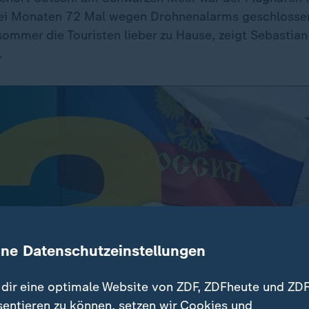
ei Monaten 72 Mal wegen Drohnenalarms geschlossen
ommer die Touristen lieber zu Hause, zeigt Sebastia
.
ine Datenschutzeinstellungen
dir eine optimale Website von ZDF, ZDFheute und ZDF
sentieren zu können, setzen wir Cookies und