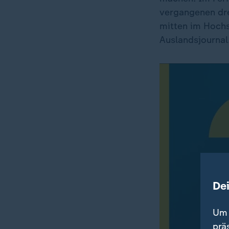
vergangenen dr
mitten im Hochs
Auslandsjournal
De
Um 
prä