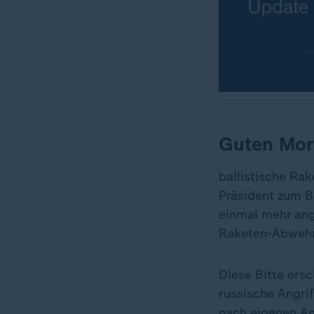
Guten Mor
ballistische Rak
Präsident zum B
einmal mehr ange
Raketen-Abwehr.
Diese Bitte ers
russische Angri
nach eigenen An