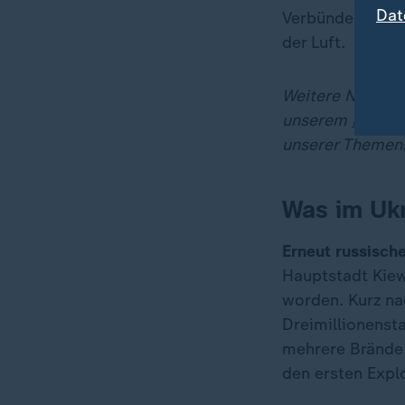
Dat
Verbündendeten 
der Luft.
Weitere News-Up
unserem
Livebl
unserer Themens
Was im Ukr
Erneut russische
Hauptstadt Kiew
worden. Kurz na
Dreimillionensta
mehrere Brände 
den ersten Expl