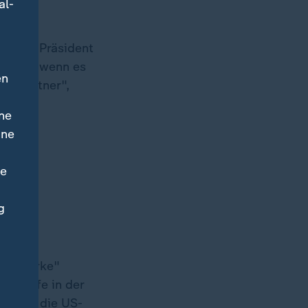
al-
von US-Präsident
n, aber wenn es
en
er Partner",
ne
ine
ne
g
n "starke"
 Schiffe in der
ldeten die US-