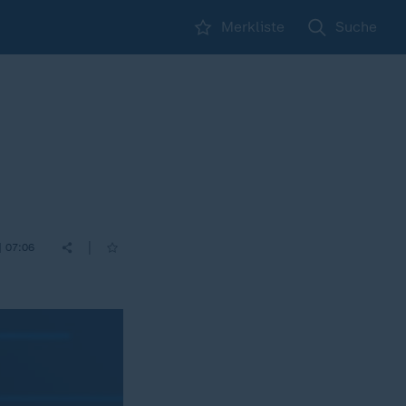
Merkliste
Suche
|
| 07:06