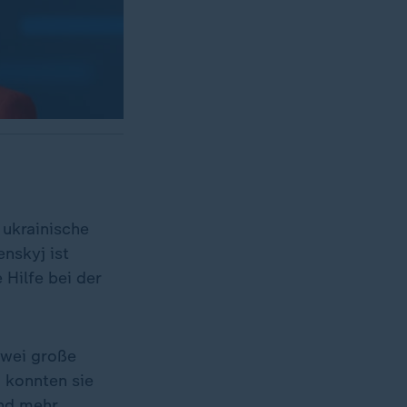
 ukrainische
nskyj ist
 Hilfe bei der
zwei große
 konnten sie
and mehr