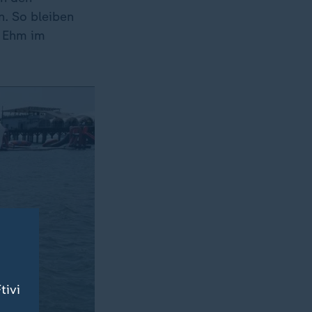
. So bleiben
n Ehm im
tivi