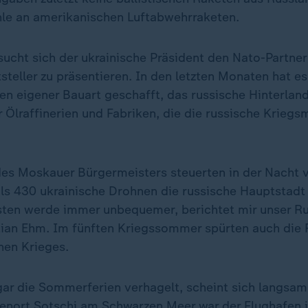
hle an amerikanischen Luftabwehrraketen.
sucht sich der ukrainische Präsident den Nato-Partner
ttsteller zu präsentieren. In den letzten Monaten hat e
en eigener Bauart geschafft, das russische Hinterlan
r Ölraffinerien und Fabriken, die die russische Krieg
es Moskauer Bürgermeisters steuerten in der Nacht 
ls 430 ukrainische Drohnen die russische Hauptstadt
listen werde immer unbequemer, berichtet mir unser R
ian Ehm. Im fünften Kriegssommer spürten auch die 
nen Krieges.
ogar die Sommerferien verhagelt, scheint sich langsam
enort Sotschi am Schwarzen Meer war der Flughafen 