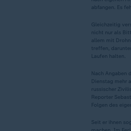
abfangen. Es fe
Gleichzeitig ver
nicht nur als Bi
allem mit Drohn
treffen, darunte
Laufen halten.
Nach Angaben d
Dienstag mehr a
russischer Zivi
Reporter Sebast
Folgen des eige
Seit er ihnen s
machen. Im Feri