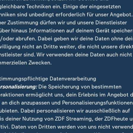
gleichbare Techniken ein. Einige der eingesetzten
hniken sind unbedingt erforderlich für unser Angebot.
ner Zustimmung dürfen wir und unsere Dienstleister
über hinaus Informationen auf deinem Gerät speicher
nal, 07.07.2026
/oder abrufen. Dabei geben wir deine Daten ohne de
willigung nicht an Dritte weiter, die nicht unsere direk
nstleister sind. Wir verwenden deine Daten auch nicht
merziellen Zwecken.
 zehn der größten Ölraffinerien Russlands teils schwe
timmungspflichtige Datenverarbeitung
rafen ukrainische Drohnen die 2.500 Kilometer von d
ersonalisierung:
Die Speicherung von bestimmten
nerie Omsk. Infolge der ukrainischen Angriffe wird da
eraktionen ermöglicht uns, dein Erlebnis im Angebot 
en Tankstellen gibt es lange Schlangen.
 an dich anzupassen und Personalisierungsfunktionen
ubieten. Dabei personalisieren wir ausschließlich auf
ainische Präsident in Ankara versuchen, die Ukraine a
is deiner Nutzung von ZDF Streaming, der ZDFheute 
ussland zu präsentieren, die einen Platz in der Nato
tivi. Daten von Dritten werden von uns nicht verwend
gleichzeitig wieder einen um Hilfe bitten, der ihm s