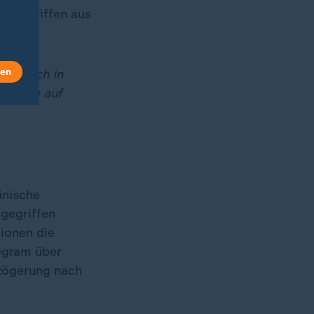
n Angriffen aus
len
eit auch in
den Sie auf
inische
ngegriffen
ionen die
legram über
rzögerung nach