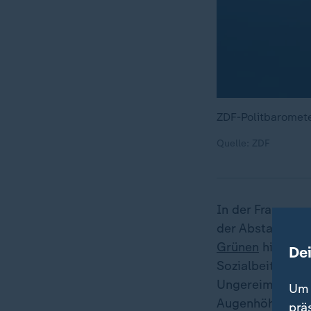
ZDF-Politbaromet
Quelle: ZDF
In der Frage nac
der Abstand zu
Grünen
hinterla
De
Sozialbeiträgen 
Ungereimtheiten
Um 
Augenhöhe mit F
prä