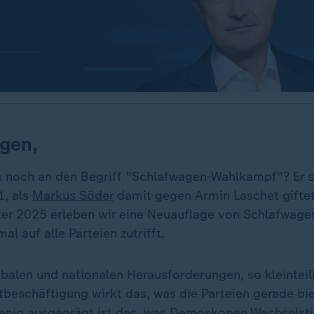
gen,
ch noch an den Begriff "Schlafwagen-Wahlkampf"? Er
, als
Markus Söder
damit gegen Armin Laschet gifte
er 2025 erleben wir eine Neuauflage von Schlafwage
al auf alle Parteien zutrifft.
obalen und nationalen Herausforderungen, so kleinteil
tbeschäftigung wirkt das, was die Parteien gerade bi
enig ausgeprägt ist das, was Demoskopen Wechsels