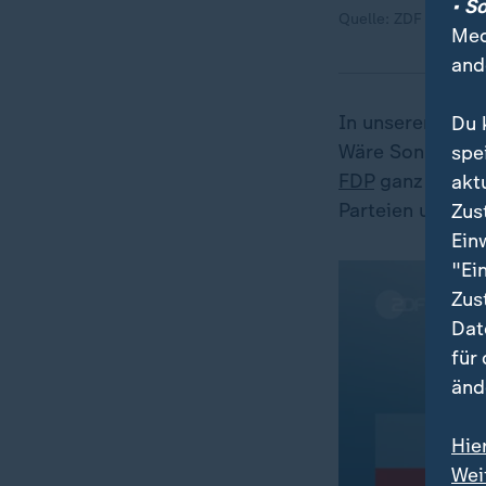
• S
Quelle: ZDF
Med
and
In unserer Sonn
Du 
Wäre Sonntag B
spe
FDP
ganz knapp 
akt
Parteien unverä
Zus
Ein
"Ei
Zus
Dat
für
änd
Hie
Wei