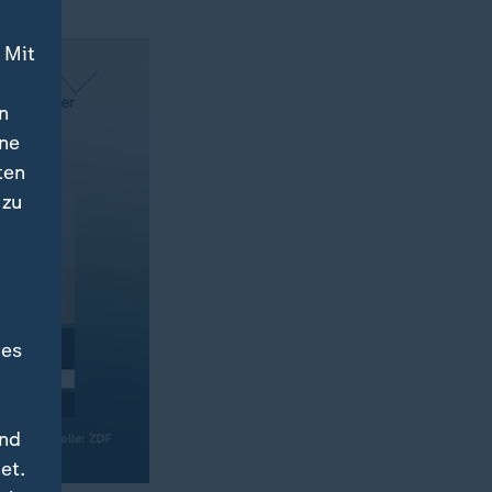
 Mit
n
ine
ten
 zu
des
und
et.