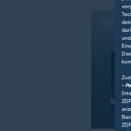
ver
Tec
dei
dar
und
Ein
Die
kom
Zus
• P
Int
ZDF
anz
Bas
ZDF