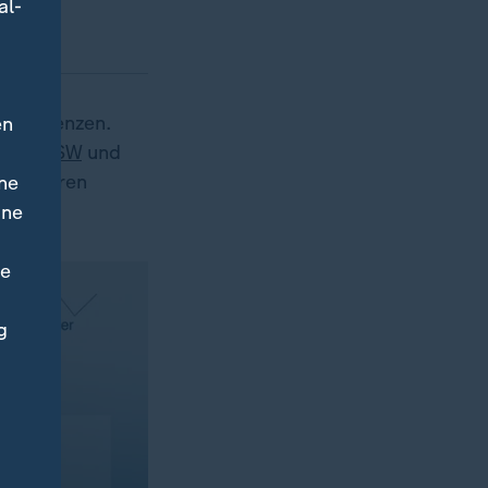
al-
onsequenzen.
en
tag,
BSW
und
le anderen
ne
ochen.
ine
ne
g