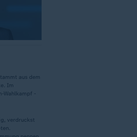
 stammt aus dem
te. Im
n-Wahlkampf -
ig, verdruckst
eten.
timmung nennen.