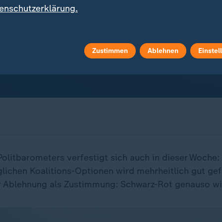
enschutzerklärung.
Zustimmen
Ablehnen
Einstel
olitbarometers verfestigt sich auch in dieser Woche:
lichen Koalitions-Optionen wird mehrheitlich gut gef
r Ablehnung als Zustimmung: Schwarz-Rot genauso wi