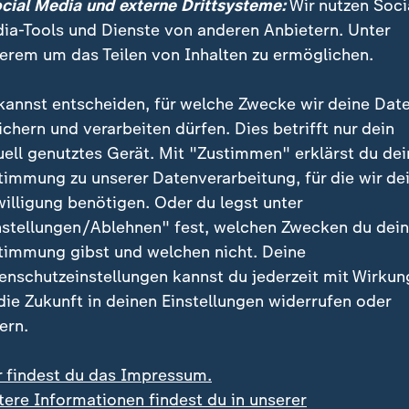
ocial Media und externe Drittsysteme:
Wir nutzen Soci
ia-Tools und Dienste von anderen Anbietern. Unter
erem um das Teilen von Inhalten zu ermöglichen.
tagsfrage nur kleine Bewegungen, aber mit großen K
kannst entscheiden, für welche Zwecke wir deine Dat
undestagswahl, wäre die
Linke
ganz knapp im Bundes
ichern und verarbeiten dürfen. Dies betrifft nur dein
nicht. Die
SPD
schiebt sich knapp vor die Grünen, al
uell genutztes Gerät. Mit "Zustimmen" erklärst du dei
ndert gegenüber unserer letzten Umfrage von zwei W
timmung zu unserer Datenverarbeitung, für die wir de
willigung benötigen. Oder du legst unter
nstellungen/Ablehnen" fest, welchen Zwecken du dei
timmung gibst und welchen nicht. Deine
enschutzeinstellungen kannst du jederzeit mit Wirkun
 die Zukunft in deinen Einstellungen widerrufen oder
ern.
r findest du das Impressum.
tere Informationen findest du in unserer