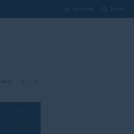
Merkliste
Suche
|
| 06:58