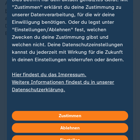
Außerdem: Wir präsentieren
Zusammenfassungen aller
"Zustimmen" erklärst du deine Zustimmung zu
Bundesliga-Partien
des aktuellen Spieltags - jedes Tor,
unserer Datenverarbeitung, für die wir deine
alle wichtigen Szenen und strittigen Entscheidungen.
Einwilligung benötigen. Oder du legst unter
Dazu ausgewählte Topspiele der 2. Fußball-
"Einstellungen/Ablehnen" fest, welchen
Bundesliga.
Zwecken du deine Zustimmung gibst und
welchen nicht. Deine Datenschutzeinstellungen
kannst du jederzeit mit Wirkung für die Zukunft
in deinen Einstellungen widerrufen oder ändern.
Hier findest du das Impressum.
Weitere Informationen findest du in unserer
Datenschutzerklärung.
Zustimmen
Sport
Ablehnen
Die Höhepunkte des Bundesliga-
: