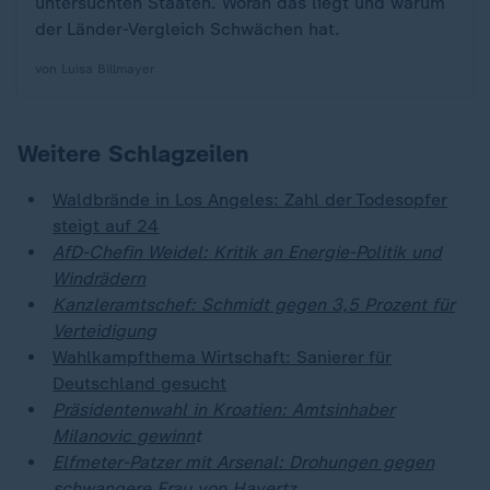
untersuchten Staaten. Woran das liegt und warum
der Länder-Vergleich Schwächen hat.
von Luisa Billmayer
Weitere Schlagzeilen
Waldbrände in Los Angeles: Zahl der Todesopfer
steigt auf 24
AfD-Chefin Weidel: Kritik an Energie-Politik und
Windrädern
Kanzleramtschef: Schmidt gegen 3,5 Prozent für
Verteidigung
Wahlkampfthema Wirtschaft: Sanierer für
Deutschland gesucht
Präsidentenwahl in Kroatien: Amtsinhaber
Milanovic gewinn
t
Elfmeter-Patzer mit Arsenal: Drohungen gegen
schwangere Frau von Havertz