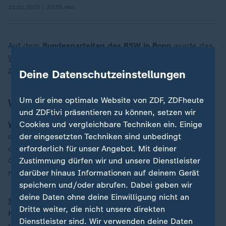
11.01.2025 | 22:55 min
Auf dem
Bundesparteitag des BSW in Bonn
wurde das
Wahlprogramm beschlossen sowie Sahra Wagenknecht
zur Kanzlerkandidatin gekürt.
Deine Datenschutzeinstellungen
Um dir eine optimale Website von ZDF, ZDFheute
Was im Ukraine-Krieg passiert ist
und ZDFtivi präsentieren zu können, setzen wir
Wie Russland den Druck in Kursk erhöht:
Russland hat
Cookies und vergleichbare Techniken ein. Einige
offenbar den ukrainischen Vorstoß in Kursk gestoppt -
der eingesetzten Techniken sind unbedingt
doch die Rückeroberung könnte noch dauern.
erforderlich für unser Angebot. Mit deiner
Gleichzeitig mehren sich Berichte über hohe
Zustimmung dürfen wir und unsere Dienstleister
nordkoreanische Verluste.
darüber hinaus Informationen auf deinem Gerät
speichern und/oder abrufen. Dabei geben wir
deine Daten ohne deine Einwilligung nicht an
Selenskyj für Gefangenenaustausch mit Nordkorea:
Dritte weiter, die nicht unsere direkten
Kiew sei bereit, die Gefangenen an den
Dienstleister sind. Wir verwenden deine Daten
nordkoreanischen Machthaber Kim Jong Un zu