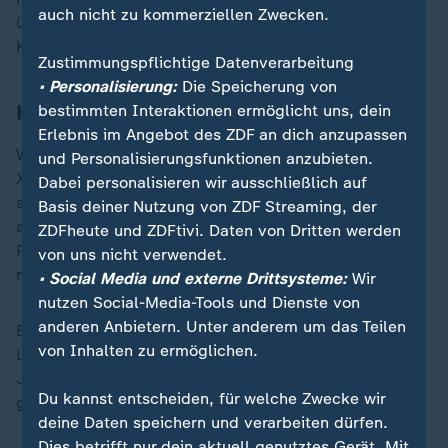
auch nicht zu kommerziellen Zwecken.
übergeben, falls dieser die Freilassung ukrainischer
Kriegsgefangener durch Russland organisiere.
Zustimmungspflichtige Datenverarbeitung
• Personalisierung:
Die Speicherung von
Highlights der Fußball-Bundesliga
bestimmten Interaktionen ermöglicht uns, dein
Erlebnis im Angebot des ZDF an dich anzupassen
Wo könnte RB Leipzig in der Tabelle stehen, wenn sich
und Personalisierungsfunktionen anzubieten.
Xavi Simons im Oktober nicht verletzt hätte? Klar,
Dabei personalisieren wir ausschließlich auf
solche Fragen sind müßig, auffällig ist die Statistik
Basis deiner Nutzung von ZDF Streaming, der
aber doch. Mit Simons gab es zum Saison-Auftakt 17
ZDFheute und ZDFtivi. Daten von Dritten werden
Punkte aus sieben Spielen. Ohne ihn holte Leipzig nur
von uns nicht verwendet.
noch zehn Punkte aus acht Spielen.
• Social Media und externe Drittsysteme:
Wir
nutzen Social-Media-Tools und Dienste von
anderen Anbietern. Unter anderem um das Teilen
Bei seiner Rückkehr bescherte der Niederländer den
von Inhalten zu ermöglichen.
Leipzigern nun direkt den perfekten Start ins Fußball-
Jahr 2025: Beim äußerst unterhaltsamen 4:2-Sieg
Du kannst entscheiden, für welche Zwecke wir
gegen Werder Bremen traf Simons doppelt.
deine Daten speichern und verarbeiten dürfen.
Dies betrifft nur dein aktuell genutztes Gerät. Mit