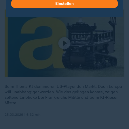
Einstellen
Beim Thema KI dominieren US-Player den Markt. Doch Europa
will unabhängiger werden. Wie das gelingen könnte, zeigen
seltene Einblicke bei Frankreichs Militär und beim KI-Riesen
Mistral.
25.03.2026 | 6:32 min