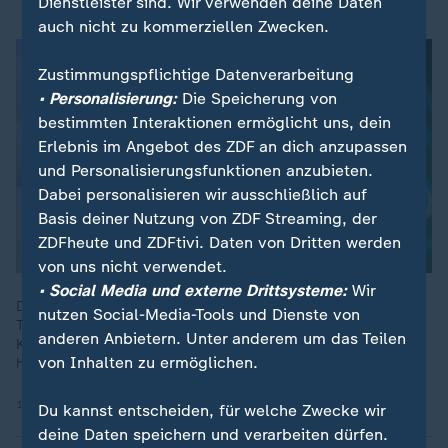
Dienstleister sind. Wir verwenden deine Daten
auch nicht zu kommerziellen Zwecken.
Zustimmungspflichtige Datenverarbeitung
• Personalisierung:
Die Speicherung von
bestimmten Interaktionen ermöglicht uns, dein
Erlebnis im Angebot des ZDF an dich anzupassen
und Personalisierungsfunktionen anzubieten.
Dabei personalisieren wir ausschließlich auf
Basis deiner Nutzung von ZDF Streaming, der
ZDFheute und ZDFtivi. Daten von Dritten werden
von uns nicht verwendet.
• Social Media und externe Drittsysteme:
Wir
Die USA dominieren die KI-Landschaft und haben mit ihren
nutzen Social-Media-Tools und Dienste von
Technologieriesen einen großen Einfluss. "Mächtig sind die
anderen Anbietern. Unter anderem um das Teilen
Konzerne geworden, weil wir in Deutschland geschlafen
von Inhalten zu ermöglichen.
haben", so Daniel Abbou.
17.06.2026 | 5:25 min
Du kannst entscheiden, für welche Zwecke wir
deine Daten speichern und verarbeiten dürfen.