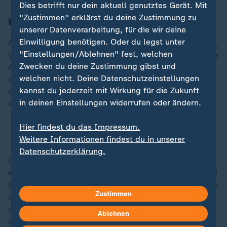
Dies betrifft nur dein aktuell genutztes Gerät. Mit
"Zustimmen" erklärst du deine Zustimmung zu
Europa muss schnell aufholen
unserer Datenverarbeitung, für die wir deine
Einwilligung benötigen. Oder du legst unter
Als Reaktion fordert die Chefin des Startup-Verbandes,
"Einstellungen/Ablehnen" fest, welchen
Verena Pausder, im Gespräch mit ZDFheute "die größte
Zwecken du deine Zustimmung gibst und
Aufholjagd der Geschichte". "Generell bin ich total
welchen nicht. Deine Datenschutzeinstellungen
optimistisch, dass, wenn wir es jetzt machen, wir es
kannst du jederzeit mit Wirkung für die Zukunft
noch hinkriegen können. Aber das 'Jetzt machen' ist
in deinen Einstellungen widerrufen oder ändern.
entscheidend", meint Pausder.
Hier findest du das Impressum.
Das Geheimnis hinter dem Gründermut
Weitere Informationen findest du in unserer
Datenschutzerklärung.
Doch dass von Aufholjagd gerade keine Rede sein
kann, zeigen Zahlen ihres eigenen Verbandes. Während
in den USA die Investitionen in Startups (vor allem aus
Zustimmen
dem Bereich der Künstlichen Intelligenz) in den
vergangenen drei Jahren um 74 Prozent stiegen,
Ablehnen
stagnierten sie in der EU im selben Zeitraum.