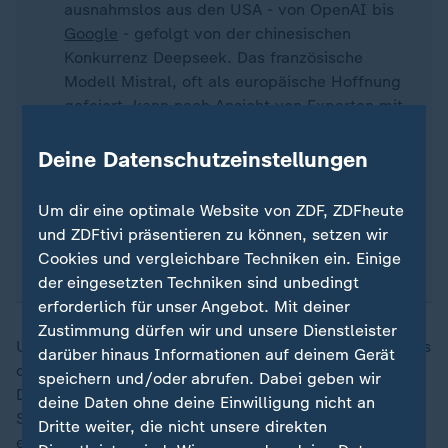
ausnahmslos aus den USA - von OpenAI bis
Google
- gefolgt von der chinesischen
Konkurrenz Deepseek. Das französische
Modell Mistral, oft als europäische Hoffnung
gefeiert, kann nach Ansicht von Experten mit
der absoluten Weltspitze nicht mithalten.
Von den weltweiten KI-Supercomputern
Deine Datenschutzeinstellungen
stehen nach einer Studie aus dem Jahr 2025
gut 75 Prozent in den USA, 15 Prozent in
Um dir eine optimale Website von ZDF, ZDFheute
China
. Der Anteil der EU liegt bei unter fünf
und ZDFtivi präsentieren zu können, setzen wir
Prozent.
Cookies und vergleichbare Techniken ein. Einige
der eingesetzten Techniken sind unbedingt
erforderlich für unser Angebot. Mit deiner
Zustimmung dürfen wir und unsere Dienstleister
Und US-Präsident
Donald Trump
macht kein Geheimnis
darüber hinaus Informationen auf deinem Gerät
daraus, dass er diese Dominanz als geopolitisches
speichern und/oder abrufen. Dabei geben wir
Druckmittel versteht. "Wir sind weltweit führend in
deine Daten ohne deine Einwilligung nicht an
Sachen KI und wir wollen, dass das so bleibt", stellte
Dritte weiter, die nicht unsere direkten
er Anfang Juni klar.