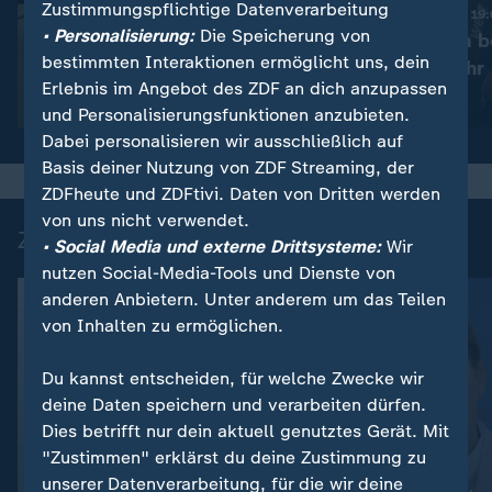
Zustimmungspflichtige Datenverarbeitung
:
Nachrichten | heute 19:00 Uhr
Nachrichten | heute 19
• Personalisierung:
Die Speicherung von
Lebenslange Haft nach
Diskussion um b
bestimmten Interaktionen ermöglicht uns, dein
Anschlag
Drohnenabwehr
Erlebnis im Angebot des ZDF an dich anzupassen
Video
1:33
Video
1:53
und Personalisierungsfunktionen anzubieten.
Dabei personalisieren wir ausschließlich auf
Basis deiner Nutzung von ZDF Streaming, der
ZDFheute und ZDFtivi. Daten von Dritten werden
von uns nicht verwendet.
Zuletzt auf ZDFheute veröffentlicht
• Social Media und externe Drittsysteme:
Wir
nutzen Social-Media-Tools und Dienste von
anderen Anbietern. Unter anderem um das Teilen
von Inhalten zu ermöglichen.
Du kannst entscheiden, für welche Zwecke wir
deine Daten speichern und verarbeiten dürfen.
Dies betrifft nur dein aktuell genutztes Gerät. Mit
"Zustimmen" erklärst du deine Zustimmung zu
Update
unserer Datenverarbeitung, für die wir deine