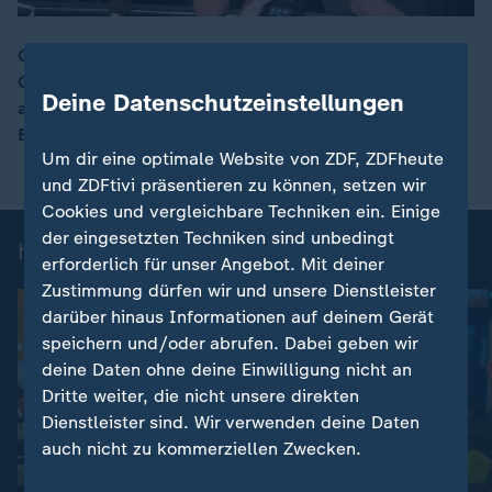
Genau zehn Jahre ist das Brexit-Referendum in
Großbritannien her. Anschließend traten die Briten
00:15
Deine Datenschutzeinstellungen
auch aus der Zollunion und dem EU-Binnenmarkt aus.
Eine Bilanz.
Um dir eine optimale Website von ZDF, ZDFheute
und ZDFtivi präsentieren zu können, setzen wir
Cookies und vergleichbare Techniken ein. Einige
der eingesetzten Techniken sind unbedingt
heute 19:00 Uhr: Einzelbeiträge
erforderlich für unser Angebot. Mit deiner
Zustimmung dürfen wir und unsere Dienstleister
darüber hinaus Informationen auf deinem Gerät
speichern und/oder abrufen. Dabei geben wir
deine Daten ohne deine Einwilligung nicht an
Dritte weiter, die nicht unsere direkten
Dienstleister sind. Wir verwenden deine Daten
auch nicht zu kommerziellen Zwecken.