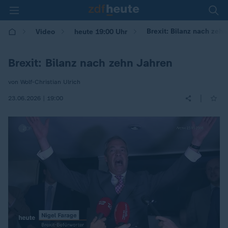
Brexit: Bilanz nach zeh
Video
heute 19:00 Uhr
Brexit: Bilanz nach zehn Jahren
von Wolf-Christian Ulrich
|
23.06.2026 | 19:00