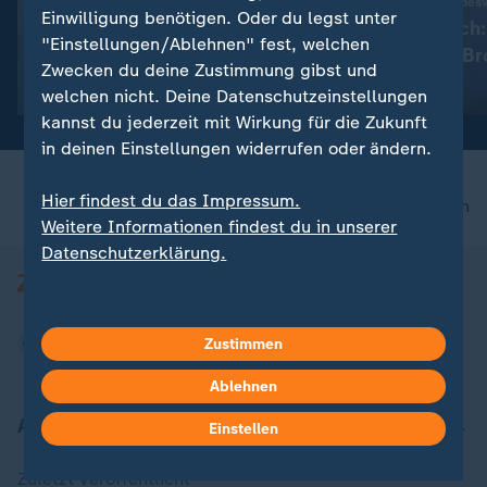
:
Update am Morgen
Richterwahl am Bundesv
Einwilligung benötigen. Oder du legst unter
Wie schön war doch das
Ein Jahr danac
"Einstellungen/Ablehnen" fest, welchen
Sommerloch!
gegen Frauke Br
Zwecken du deine Zustimmung gibst und
Gersdorf?
mit Video
0:44
mit Video
0:41
welchen nicht. Deine Datenschutzeinstellungen
kannst du jederzeit mit Wirkung für die Zukunft
in deinen Einstellungen widerrufen oder ändern.
Hier findest du das Impressum.
nach oben
Weitere Informationen findest du in unserer
Datenschutzerklärung.
Zustimmen
Ablehnen
Aktuell bei ZDFheute
Einstellen
Zuletzt veröffentlicht