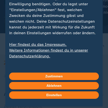
:
Spezielle Tarife von Airlines
Schwer angezählter FIF
Einwilligung benötigen. Oder du legst unter
Emissionsausgleich bei
Wer Infantino no
"Einstellungen/Ablehnen" fest, welchen
Flügen: Was Klimabeiträge
hält - und wer ni
Zwecken du deine Zustimmung gibst und
bewirken
mit Video
1:00
mit Video
1:11
welchen nicht. Deine Datenschutzeinstellungen
kannst du jederzeit mit Wirkung für die Zukunft
in deinen Einstellungen widerrufen oder ändern.
Hier findest du das Impressum.
nach oben
Weitere Informationen findest du in unserer
Datenschutzerklärung.
Zustimmen
Ablehnen
Aktuell bei ZDFheute
Einstellen
Zuletzt veröffentlicht