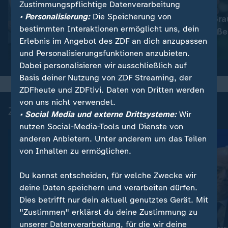
Zustimmungspflichtige Datenverarbeitung
:
Nachrichten | heute
• Personalisierung:
Die Speicherung von
Immer mehr Bra
:
Wetter
bestimmten Interaktionen ermöglicht uns, dein
So wird das Wetter
müssen schließe
Erlebnis im Angebot des ZDF an dich anzupassen
Video
1:11
Video
1:33
und Personalisierungsfunktionen anzubieten.
Dabei personalisieren wir ausschließlich auf
Basis deiner Nutzung von ZDF Streaming, der
ZDFheute und ZDFtivi. Daten von Dritten werden
von uns nicht verwendet.
Zuletzt auf ZDFheute veröffentlicht
• Social Media und externe Drittsysteme:
Wir
nutzen Social-Media-Tools und Dienste von
anderen Anbietern. Unter anderem um das Teilen
von Inhalten zu ermöglichen.
Du kannst entscheiden, für welche Zwecke wir
deine Daten speichern und verarbeiten dürfen.
Dies betrifft nur dein aktuell genutztes Gerät. Mit
"Zustimmen" erklärst du deine Zustimmung zu
unserer Datenverarbeitung, für die wir deine