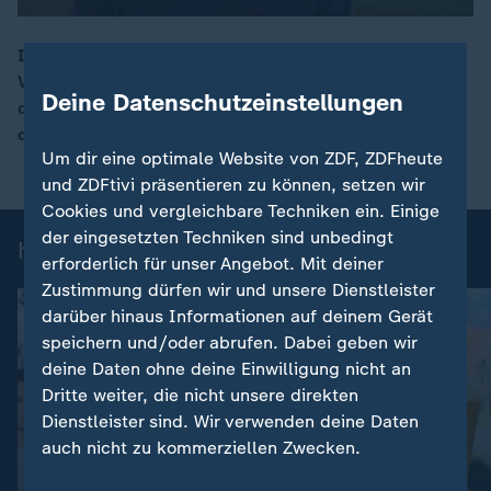
In den USA sind elf WM-Spielorte geplant, doch die
Vorfreude hält sich in Grenzen. Die Tickets sind teuer,
00:16
Deine Datenschutzeinstellungen
die Entfernungen groß und auch politische Sorgen
dämpfen die Stimmung.
Um dir eine optimale Website von ZDF, ZDFheute
und ZDFtivi präsentieren zu können, setzen wir
Cookies und vergleichbare Techniken ein. Einige
der eingesetzten Techniken sind unbedingt
heute-Nachrichten: Einzelbeiträge
erforderlich für unser Angebot. Mit deiner
Zustimmung dürfen wir und unsere Dienstleister
darüber hinaus Informationen auf deinem Gerät
speichern und/oder abrufen. Dabei geben wir
deine Daten ohne deine Einwilligung nicht an
Dritte weiter, die nicht unsere direkten
Dienstleister sind. Wir verwenden deine Daten
auch nicht zu kommerziellen Zwecken.