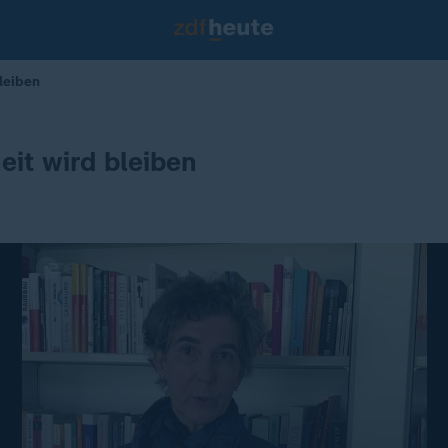
leiben
it wird bleiben