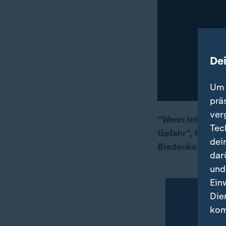
De
Um 
prä
ver
"Wenn internatio
Tec
Gefahr", kommen
00:16
01:30
dei
Biedenkopf.
dar
und
Ein
Die
kom