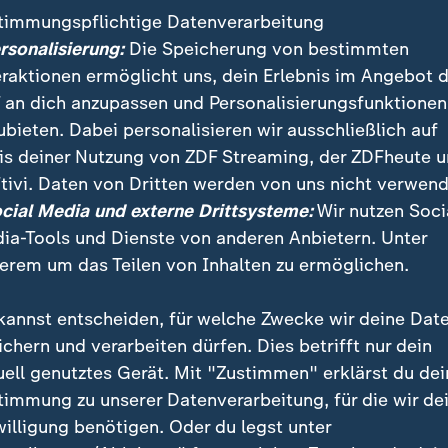
timmungspflichtige Datenverarbeitung
Starten Sie gut informi
ersonalisierung:
Die Speicherung von bestimmten
oder Feierabend. Verp
eraktionen ermöglicht uns, dein Erlebnis im Angebot 
nichts mit unserem k
 an dich anzupassen und Personalisierungsfunktionen
Nachrichtenüberblick
ubieten. Dabei personalisieren wir ausschließlich auf
und Abend. Jetzt beq
is deiner Nutzung von ZDF Streaming, der ZDFheute 
kostenlos abonnieren.
tivi. Daten von Dritten werden von uns nicht verwend
ocial Media und externe Drittsysteme:
Wir nutzen Soci
ia-Tools und Dienste von anderen Anbietern. Unter
erem um das Teilen von Inhalten zu ermöglichen.
kannst entscheiden, für welche Zwecke wir deine Dat
ichern und verarbeiten dürfen. Dies betrifft nur dein
uell genutztes Gerät. Mit "Zustimmen" erklärst du dei
timmung zu unserer Datenverarbeitung, für die wir de
Krise
willigung benötigen. Oder du legst unter