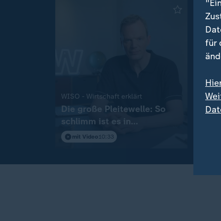
"Ei
Zus
Dat
für
änd
Hie
Wei
:
WISO - Wirtschaft erklärt
Forsc
Die große Pleitewelle: So
Erst
Dat
schlimm ist es in
Coro
Deutschland
Mens
mit Video
10:33
mit