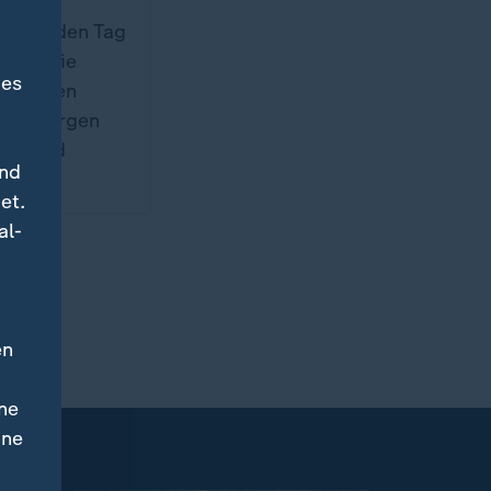
ert in den Tag
assen Sie
des
ompakten
 am Morgen
uem und
und
et.
al-
en
ne
ine