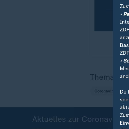
Zus
• P
Int
ZDF
anz
Bas
ZDF
• S
Med
Thema
and
Du 
Coronavirus
spe
akt
Zus
Aktuelles zur Coronavirus-
Ein