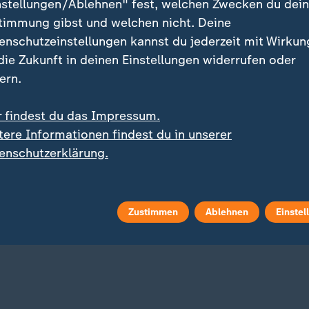
nstellungen/Ablehnen" fest, welchen Zwecken du dei
timmung gibst und welchen nicht. Deine
enschutzeinstellungen kannst du jederzeit mit Wirkun
 die Zukunft in deinen Einstellungen widerrufen oder
ern.
r findest du das Impressum.
tere Informationen findest du in unserer
:
hung in Großbritannien
95 Jahre Camping in Deutschl
er KI-entworfener
Vom ersten Zeltplatz am
enschutzerklärung.
na-Impfstoff an
Rhein zum Urlaubsgefüh
chen getestet
 Video
0:24
mit Video
12:19
Zustimmen
Ablehnen
Einstel