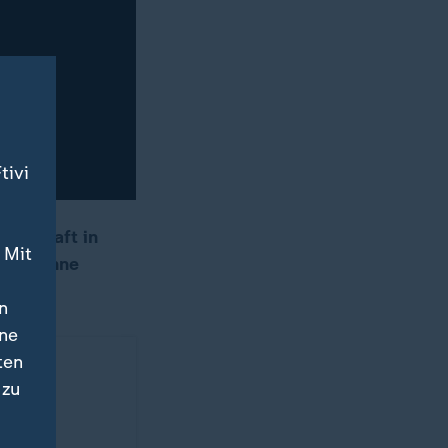
tivi
irtschaft in
 Mit
t, Susanne
n
ine
ten
che
 zu
heute
eren