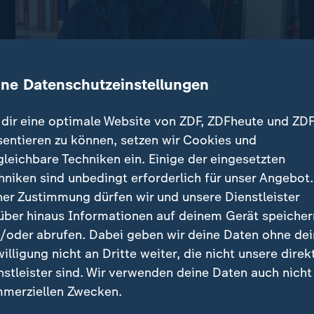
ine Datenschutzeinstellungen
dir eine optimale Website von ZDF, ZDFheute und ZDF
sentieren zu können, setzen wir Cookies und
gleichbare Techniken ein. Einige der eingesetzten
nale Lieferketten zerbrechen, ist auch die deutsche W
hniken sind unbedingt erforderlich für unser Angebot.
tiert die Leiterin der ZDF-Hauptredaktion Wirtschaf
ner Zustimmung dürfen wir und unsere Dienstleister
über hinaus Informationen auf deinem Gerät speicher
/oder abrufen. Dabei geben wir deine Daten ohne de
willigung nicht an Dritte weiter, die nicht unsere direk
Nachrichten | In eigener Sa
nstleister sind. Wir verwenden deine Daten auch nicht
:
Jetzt das ZDF
merziellen Zwecken.
Update abonni