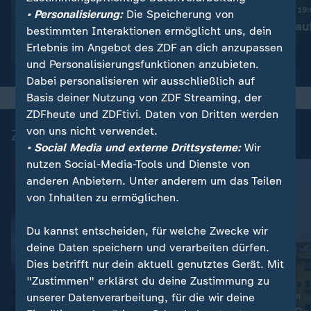
Trotz Krieg:
Nachrichten | heute 19
• Personalisierung:
Die Speicherung von
Leihmutterschaft in der
Taiwan rüstet au
bestimmten Interaktionen ermöglicht uns, dein
Ukraine
Erlebnis im Angebot des ZDF an dich anzupassen
Video
1:38
Video
1:45
und Personalisierungsfunktionen anzubieten.
Dabei personalisieren wir ausschließlich auf
Basis deiner Nutzung von ZDF Streaming, der
ZDFheute und ZDFtivi. Daten von Dritten werden
von uns nicht verwendet.
Zuletzt auf ZDFheute veröffentlicht
• Social Media und externe Drittsysteme:
Wir
nutzen Social-Media-Tools und Dienste von
anderen Anbietern. Unter anderem um das Teilen
von Inhalten zu ermöglichen.
Du kannst entscheiden, für welche Zwecke wir
deine Daten speichern und verarbeiten dürfen.
Dies betrifft nur dein aktuell genutztes Gerät. Mit
"Zustimmen" erklärst du deine Zustimmung zu
:
unserer Datenverarbeitung, für die wir deine
Overtourism in Italien