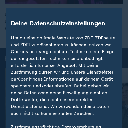
Die USA feiern den 250. Jahrestag ihrer
Unabhängigkeit. US-Präsident Donald Trump nutzt die
Deine Datenschutzeinstellungen
00:14
Festrede, um seine politischen Gegner zu diffamieren.
Um dir eine optimale Website von ZDF, ZDFheute
und ZDFtivi präsentieren zu können, setzen wir
Cookies und vergleichbare Techniken ein. Einige
heute 19:00 Uhr: Einzelbeiträge
der eingesetzten Techniken sind unbedingt
erforderlich für unser Angebot. Mit deiner
Zustimmung dürfen wir und unsere Dienstleister
darüber hinaus Informationen auf deinem Gerät
speichern und/oder abrufen. Dabei geben wir
deine Daten ohne deine Einwilligung nicht an
Dritte weiter, die nicht unsere direkten
Dienstleister sind. Wir verwenden deine Daten
auch nicht zu kommerziellen Zwecken.
:
Nachrichten | heute 19:00 Uhr
Zustimmungspflichtige Datenverarbeitung