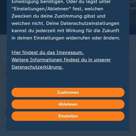
Wie Airbnb & Co 
Einwilligung benötigen. Oder du legst unter
:
Zwischen Glamour und Chaos
begrenzt werde
"Einstellungen/Ablehnen" fest, welchen
Lena Gercke: Vom Model zur
Zwecken du deine Zustimmung gibst und
Unternehmerin
mit Video
2:04
welchen nicht. Deine Datenschutzeinstellungen
kannst du jederzeit mit Wirkung für die Zukunft
in deinen Einstellungen widerrufen oder ändern.
nach oben
Hier findest du das Impressum.
Weitere Informationen findest du in unserer
Datenschutzerklärung.
Zustimmen
Ablehnen
Aktuell bei ZDFheute
Einstellen
Zuletzt veröffentlicht