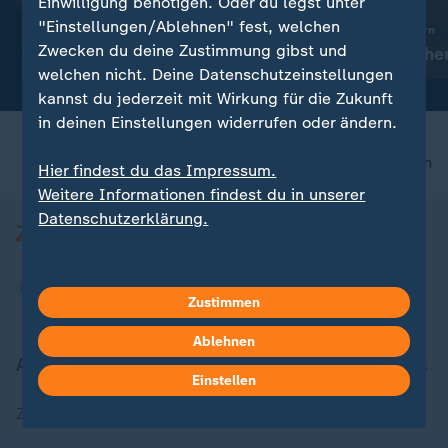
Einwilligung benötigen. Oder du legst unter
Bilderserie
:
Russland greift die Ukraine an
"Einstellungen/Ablehnen" fest, welchen
Aktuelles zum Krieg in der
:
Promi-News in Bildern
Zwecken du deine Zustimmung gibst und
Ukraine
Ralf Schumache
welchen nicht. Deine Datenschutzeinstellungen
kannst du jederzeit mit Wirkung für die Zukunft
in deinen Einstellungen widerrufen oder ändern.
nach oben
Hier findest du das Impressum.
Weitere Informationen findest du in unserer
Datenschutzerklärung.
Zustimmen
Ablehnen
Aktuell bei ZDFheute
Einstellen
Zuletzt veröffentlicht