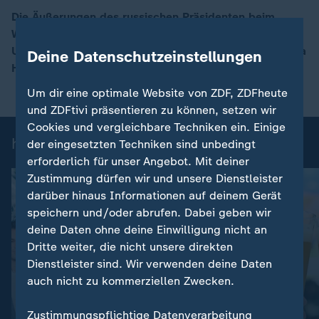
Die Äußerungen des russischen Präsidenten beim
Wirtschaftsforum in St. Petersburg werden in der
00:15
Ukraine aufmerksam verfolgt. ZDF-Korrespondent Dara
Deine Datenschutzeinstellungen
Hassanzadeh berichtet.
Um dir eine optimale Website von ZDF, ZDFheute
und ZDFtivi präsentieren zu können, setzen wir
Cookies und vergleichbare Techniken ein. Einige
heute-Nachrichten: Einzelbeiträge
der eingesetzten Techniken sind unbedingt
erforderlich für unser Angebot. Mit deiner
Zustimmung dürfen wir und unsere Dienstleister
darüber hinaus Informationen auf deinem Gerät
speichern und/oder abrufen. Dabei geben wir
deine Daten ohne deine Einwilligung nicht an
Dritte weiter, die nicht unsere direkten
Dienstleister sind. Wir verwenden deine Daten
auch nicht zu kommerziellen Zwecken.
:
Nachrichten | heute
Zustimmungspflichtige Datenverarbeitung