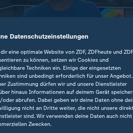
ine Datenschutzeinstellungen
dir eine optimale Website von ZDF, ZDFheute und ZDF
sentieren zu können, setzen wir Cookies und
gleichbare Techniken ein. Einige der eingesetzten
rn Boehringer Ingelheim stoppt eine geplante Invest
hniken sind unbedingt erforderlich für unser Angebot.
F-Börsenexpertin Valerie Haller erläutert, welche Grü
ner Zustimmung dürfen wir und unsere Dienstleister
dung stehen.
über hinaus Informationen auf deinem Gerät speicher
/oder abrufen. Dabei geben wir deine Daten ohne de
willigung nicht an Dritte weiter, die nicht unsere direk
nstleister sind. Wir verwenden deine Daten auch nicht
beiträge
merziellen Zwecken.