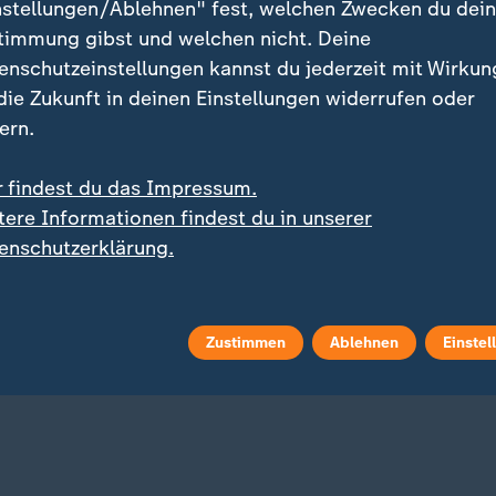
nstellungen/Ablehnen" fest, welchen Zwecken du dei
timmung gibst und welchen nicht. Deine
enschutzeinstellungen kannst du jederzeit mit Wirkun
 die Zukunft in deinen Einstellungen widerrufen oder
ern.
r findest du das Impressum.
tere Informationen findest du in unserer
:
:
ng einer schwierigen Saison
Aus beim Masters in Montreal
enschutzerklärung.
brock: "Ich habe es
Zverev: "Schlechtestes 
zdem geschafft"
der Saison"
 Video
4:04
mit Video
1:01
Zustimmen
Ablehnen
Einstel