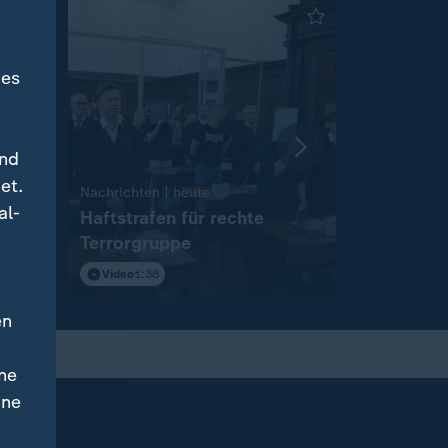
des
und
et.
:
Nachrichten | heute
Nachrichten 
al-
Haftstrafen für rechte
Russische
ne
Terrorgruppe
Kampagn
Video
1:38
Video
2:04
en
ne
ine