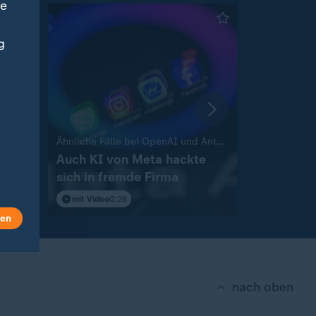
ne
g
:
Ähnliche Fälle bei OpenAI und Anthropic
Liveblog
Spiel
Auch KI von Meta hackte
Russland gre
sich in fremde Firma
Aktuelles
Ukraine
mit Video
0:26
len
nach oben