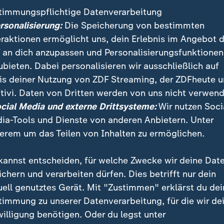
timmungspflichtige Datenverarbeitung
ersonalisierung:
Die Speicherung von bestimmten
eraktionen ermöglicht uns, dein Erlebnis im Angebot 
 an dich anzupassen und Personalisierungsfunktionen
ubieten. Dabei personalisieren wir ausschließlich auf
is deiner Nutzung von ZDF Streaming, der ZDFheute 
tivi. Daten von Dritten werden von uns nicht verwend
:
:
ichten | heute
Nachrichten | heute
ocial Media und externe Drittsysteme:
Wir nutzen Soci
 Prävention für
Andauernde Angriffe
ia-Tools und Dienste von anderen Anbietern. Unter
brände
Russlands auf die Ukrai
erem um das Teilen von Inhalten zu ermöglichen.
deo
1:32
Video
1:38
kannst entscheiden, für welche Zwecke wir deine Dat
ichern und verarbeiten dürfen. Dies betrifft nur dein
uell genutztes Gerät. Mit "Zustimmen" erklärst du dei
timmung zu unserer Datenverarbeitung, für die wir de
fentlicht
willigung benötigen. Oder du legst unter